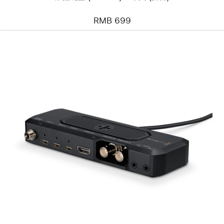
(拼
音)
RMB 699
上
一
个
图
像
-
Blackmagic
Camera
ProDock
扩
展
坞