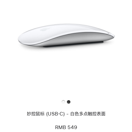
色
上
一
个
图
像
-
妙
控
鼠
标
(USB‑C)
-
白
色
多
点
触
妙控鼠标 (USB‑C) - 白色多点触控表面
控
表
面
RMB 549