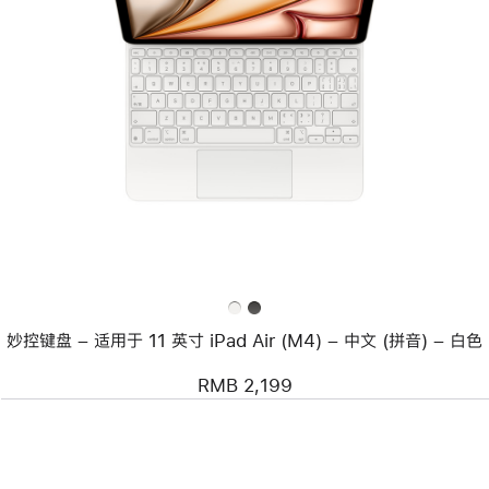
上
一
个
图
像
-
妙
控
键
盘
–
适
用
于
11 英
寸
妙控键盘 – 适用于 11 英寸 iPad Air (M4) – 中文 (拼音) – 白色
iPad Air (M4)
–
中
RMB 2,199
文
(拼
音)
–
白