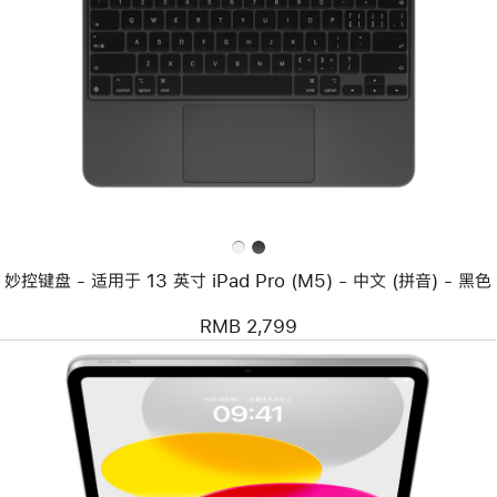
个
图
像
-
妙
控
键
盘
-
适
用
于
13
英
妙控键盘 - 适用于 13 英寸 iPad Pro (M5) - 中文 (拼音) - 黑色
寸
iPad Pro (M5)
-
RMB 2,799
中
文
(拼
音)
-
黑
色