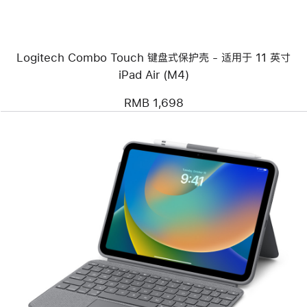
盘
式
保
护
Logitech Combo Touch 键盘式保护壳 - 适用于 11 英寸
壳
-
iPad Air (M4)
适
用
RMB 1,698
于
11
英
寸
iPad Air (M4)
上
一
个
图
像
-
Logitech