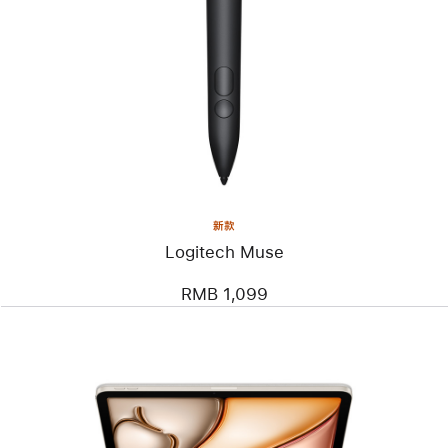
个
图
像
-
Logitech
Muse
新款
Logitech Muse
RMB 1,099