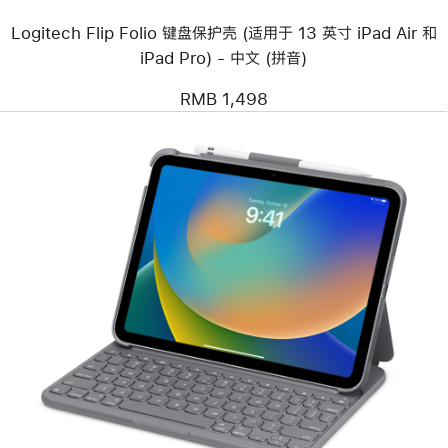
壳
Logitech Flip Folio 键盘保护壳 (适用于 13 英寸 iPad Air 和
(适
用
iPad Pro) - 中文 (拼音)
于
13
RMB 1,498
英
寸
iPad
Air
和
iPad
Pro)
-
中
文
(拼
音)
上
一
个
图
像
-
Logitech
Slim
Folio