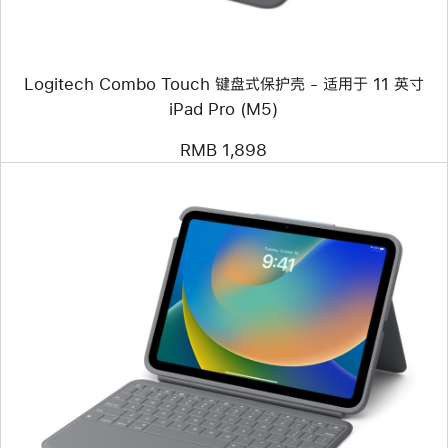
盘
式
保
护
Logitech Combo Touch 键盘式保护壳 - 适用于 11 英寸
壳
-
iPad Pro (M5)
适
用
RMB 1,898
于
11
英
寸
iPad Pro (M5)
上
一
个
图
像
-
Logitech