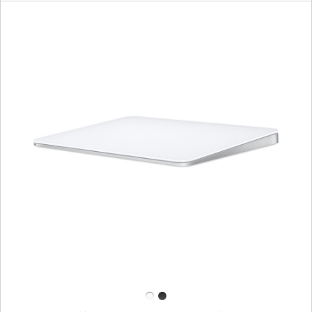
(USB‑C，
适
用
于
配
备
Apple
芯
片
的
Mac
上
机
一
型)
个
-
图
中
像
文
-
(拼
妙
音)
控
-
板
白
(USB‑C)
色
-
按
白
键
色
多
点
触