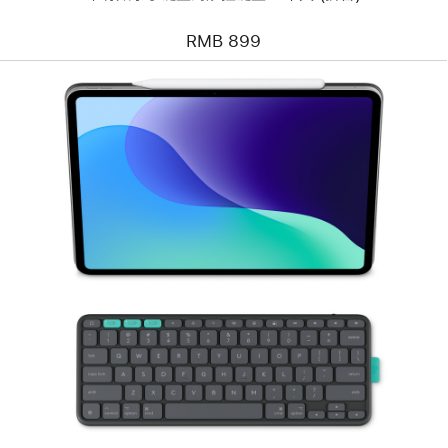
键
盘 -
RMB 899
中
文
(拼
音)
上
一
个
图
像
-
Logitech
Flip
Folio
键
盘
保
护