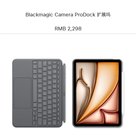
Blackmagic Camera ProDock 扩展坞
RMB 2,298
上
一
个
图
像
-
Logitech
Combo
Touch
键