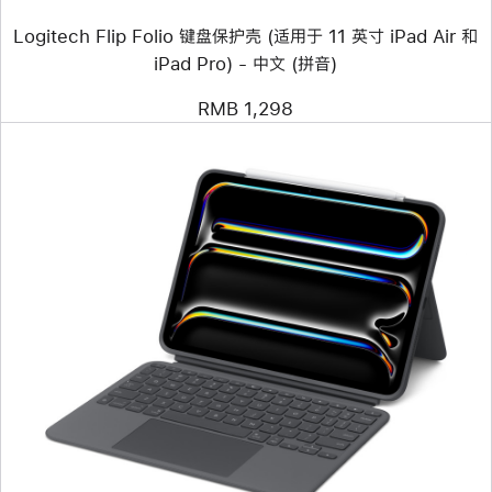
壳
Logitech Flip Folio 键盘保护壳 (适用于 11 英寸 iPad Air 和
(适
用
iPad Pro) - 中文 (拼音)
于
11
RMB 1,298
英
寸
iPad
Air
和
iPad
Pro)
-
中
文
(拼
音)
上
一
个
图
像
-
Logitech
Combo
Touch
键