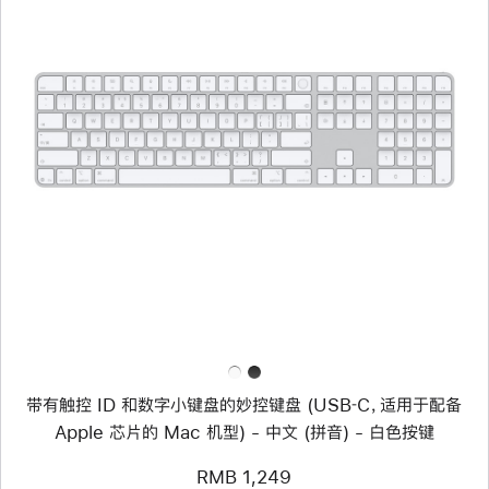
色
上
一
个
图
像
-
带
有
触
控 ID
和
数
字
小
键
盘
带有触控 ID 和数字小键盘的妙控键盘 (USB‑C，适用于配备
的
妙
Apple 芯片的 Mac 机型) - 中文 (拼音) - 白色按键
控
键
RMB 1,249
盘