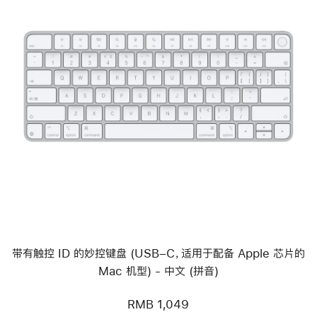
上
一
个
图
像
-
带
有
触
控
ID
的
妙
控
键
带有触控 ID 的妙控键盘 (USB–C，适用于配备 Apple 芯片的
盘
(USB
Mac 机型) - 中文 (拼音)
–
C，
适
RMB 1,049
用