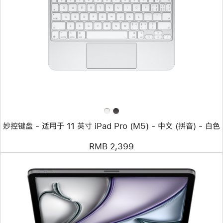
个
图
像
-
妙
控
键
盘
-
适
用
于
11
英
妙控键盘 - 适用于 11 英寸 iPad Pro (M5) - 中文 (拼音) - 白色
寸
iPad Pro (M5)
-
RMB 2,399
中
文
(拼
音)
-
白
色