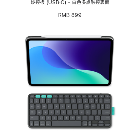
妙控板 (USB‑C) - 白色多点触控表面
控
表
面
RMB 899
上
一
个
图
像
-
Logitech
Flip
Folio
键
盘
保
护