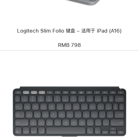
键
盘
–
适
用
于
Logitech Slim Folio 键盘 – 适用于 iPad (A16)
iPad (A16)
RMB 798
上
一
个
图
像
-
Logitech