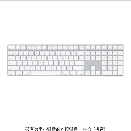
于
配
备
Apple
芯
片
的
Mac
机
型)
-
上
中
一
文
个
(拼
图
音)
像
-
带
有
数
字
小
键
盘
的
妙
带有数字小键盘的妙控键盘 - 中文 (拼音)
控