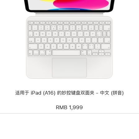
上
一
个
图
像
-
适
用
于
iPad
(A16)
的
妙
控
键
适用于 iPad (A16) 的妙控键盘双面夹 - 中文 (拼音)
盘
双
面
RMB 1,999
夹
-
中
文
(拼
音)