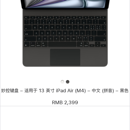
上
一
个
图
像
-
妙
控
键
盘
–
适
用
于
13 英
寸
妙控键盘 – 适用于 13 英寸 iPad Air (M4) – 中文 (拼音) – 黑色
iPad Air (M4)
–
中
RMB 2,399
文
(拼
音)
–
黑