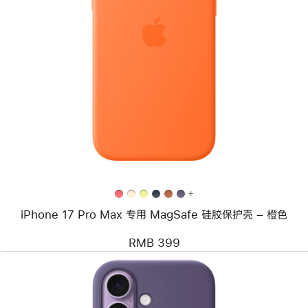
上
一
个
图
像
-
iPhone
17
Pro
Max
专
用
MagSafe
硅
胶
+
保
iPhone 17 Pro Max 专用 MagSafe 硅胶保护壳 – 橙色
护
壳
–
RMB 399
橙
色