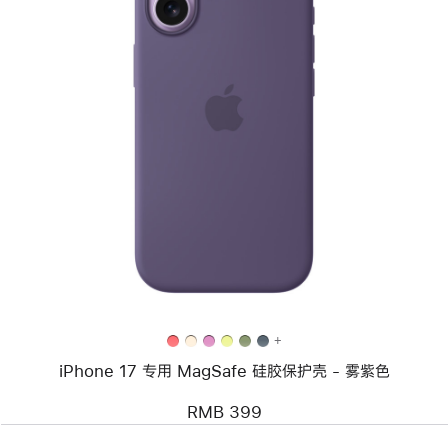
上
一
个
图
像
-
iPhone
17
专
用
MagSafe
硅
胶
保
护
+
壳
iPhone 17 专用 MagSafe 硅胶保护壳 - 雾紫色
-
雾
紫
RMB 399
色