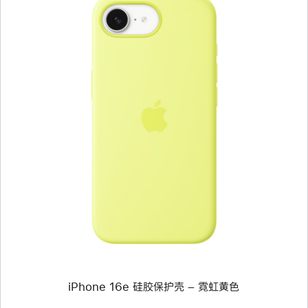
上
一
个
图
像
-
iPhone 16e
硅
胶
保
护
壳
–
霓
虹
iPhone 16e 硅胶保护壳 – 霓虹黄色
黄
色