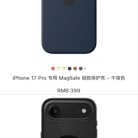
个
图
像
-
iPhone
17
Pro
专
用
MagSafe
硅
胶
保
+
护
iPhone 17 Pro 专用 MagSafe 硅胶保护壳 – 午夜色
壳
–
午
RMB 399
夜
色