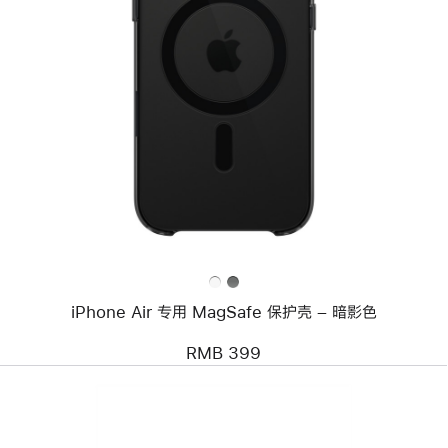
上
一
个
图
像
-
iPhone
Air
专
用
MagSafe
保
护
壳
–
暗
iPhone Air 专用 MagSafe 保护壳 – 暗影色
影
色
RMB 399