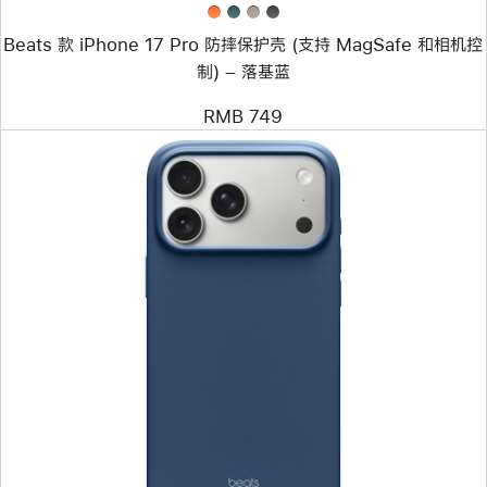
(支
持
Beats 款 iPhone 17 Pro 防摔保护壳 (支持 MagSafe 和相机控
MagSafe
和
制) – 落基蓝
相
机
RMB 749
控
制)
–
落
基
蓝
上
一
个
图
像
-
Beats
款
iPhone 17 Pro Max