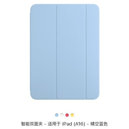
上
一
个
图
像
-
智
能
双
面
夹
-
适
用
于
iPad (A16)
智能双面夹 - 适用于 iPad (A16) - 晴空蓝色
-
晴