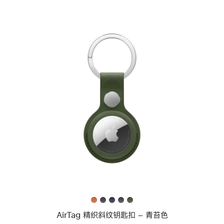
上
一
个
图
像
-
AirTag
精
织
斜
纹
钥
匙
扣
–
青
AirTag 精织斜纹钥匙扣 – 青苔色
苔
色