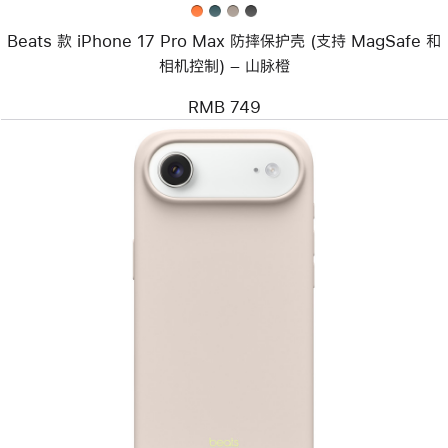
(支
持
Beats 款 iPhone 17 Pro Max 防摔保护壳 (支持 MagSafe 和
MagSafe
和
相机控制) – 山脉橙
相
机
RMB 749
控
制)
–
山
脉
橙
上
一
个
图
像
-
Beats
款
iPhone Air