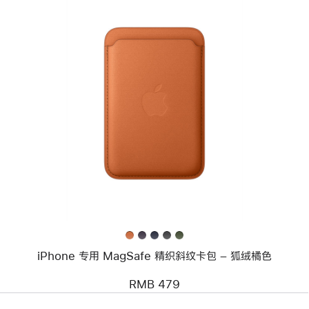
上
一
个
图
像
-
iPhone
专
用
MagSafe
精
织
斜
纹
卡
包
iPhone 专用 MagSafe 精织斜纹卡包 – 狐绒橘色
–
狐
绒
RMB 479
橘
色