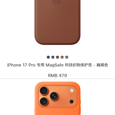
个
图
像
-
iPhone 17
Pro
专
用
MagSafe
科
技
织
物
保
iPhone 17 Pro 专用 MagSafe 科技织物保护壳 - 赭褐色
护
壳
-
RMB 479
赭
褐
色