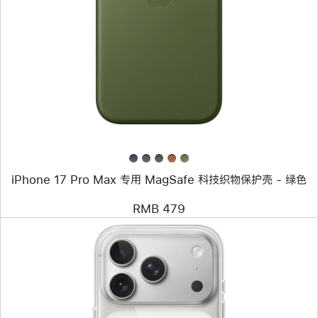
个
图
像
-
iPhone 17
Pro
Max
专
用
MagSafe
科
技
织
物
iPhone 17 Pro Max 专用 MagSafe 科技织物保护壳 - 绿色
保
护
壳
RMB 479
-
绿
色