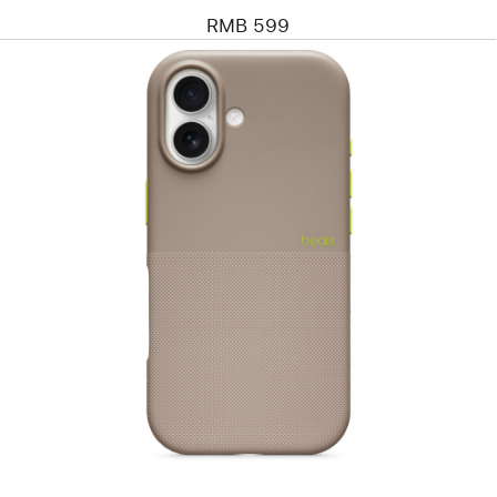
空
RMB 599
蓝
色
上
一
个
图
像
-
Beats
款
iPhone 17
防
摔
保
护
壳