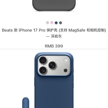
保
护
壳
(支
持
MagSafe
和
Beats 款 iPhone 17 Pro 保护壳 (支持 MagSafe 和相机控制)
相
机
— 深岩灰
控
制)
RMB 399
—
深
岩
灰
上
一
个
图