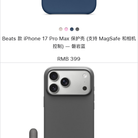
保
护
壳
(支
持
MagSafe
和
Beats 款 iPhone 17 Pro Max 保护壳 (支持 MagSafe 和相机
相
机
控制) — 磐岩蓝
控
制)
RMB 399
—
磐
岩
蓝
上
一
个
图