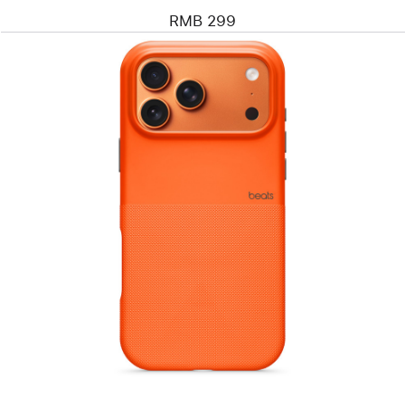
RMB 299
上
一
个
图
像
-
Beats
款
iPhone 17 Pro Max
防
摔
保
护
壳