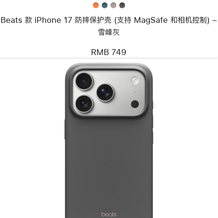
(支
持
Beats 款 iPhone 17 防摔保护壳 (支持 MagSafe 和相机控制) –
MagSafe
和
雪峰灰
相
机
RMB 749
控
制)
–
雪
峰
灰
上
一
个
图
像
-
Beats
款
iPhone 17 Pro