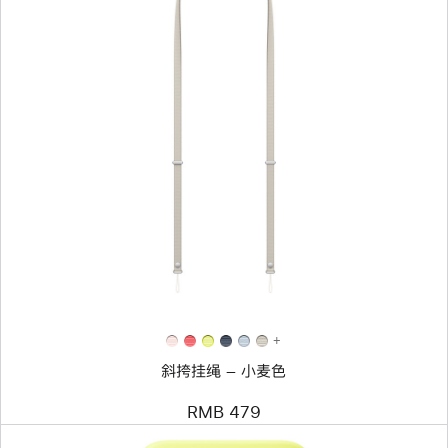
上
一
个
图
像
-
斜
挎
挂
绳
–
小
麦
色
+
斜挎挂绳 – 小麦色
RMB 479