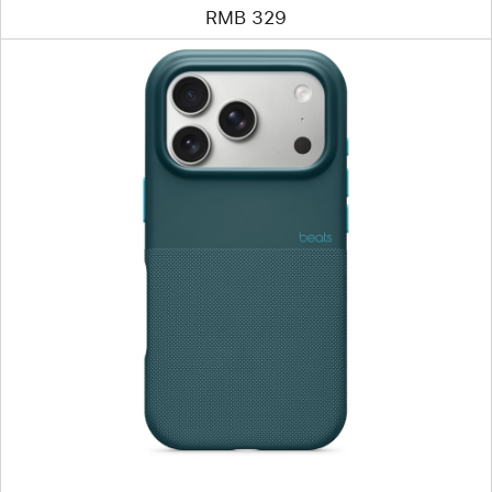
RMB 329
上
一
个
图
像
-
Beats
款
iPhone 17 Pro
防
摔
保
护
壳