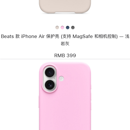
保
护
壳
(支
持
MagSafe
和
Beats 款 iPhone Air 保护壳 (支持 MagSafe 和相机控制) — 浅
相
机
岩灰
控
制)
RMB 399
—
浅
岩
灰
上
一
个
图