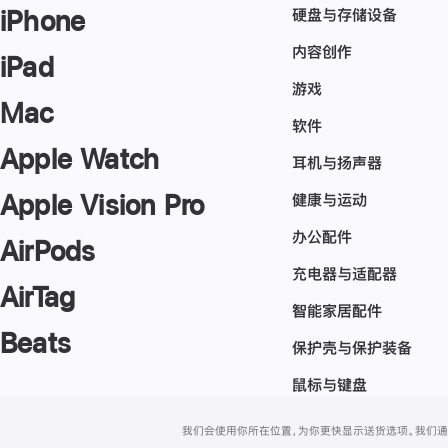
硬盘与存储设备
iPhone
内容创作
iPad
游戏
Mac
软件
Apple Watch
耳机与扬声器
Apple Vision Pro
健康与运动
办公配件
AirPods
充电器与适配器
AirTag
智能家居配件
Beats
保护壳与保护装备
鼠标与键盘
网
脚
我们会使用你所在位置，为你更快显示送货选项。我们通过你
注
页