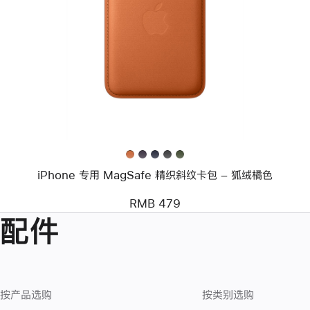
个
图
像
-
iPhone
专
用
MagSafe
精
织
斜
纹
卡
包
iPhone 专用 MagSafe 精织斜纹卡包 – 狐绒橘色
–
狐
绒
RMB 479
橘
配件
色
按产品选购
按类别选购