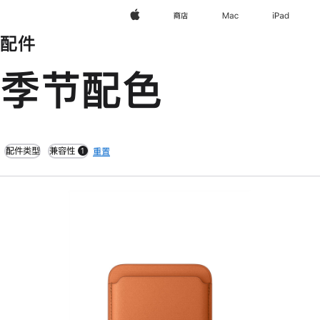
Apple
商店
Mac
iPad
配件
季节配色
配件类型
兼容性
重置
1
filters active
上
一