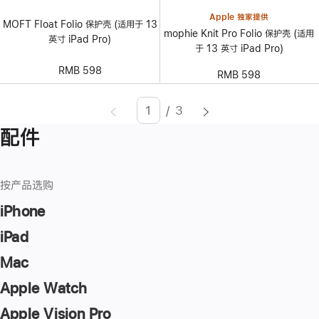
Apple 独家提供
MOFT Float Folio 保护壳 (适用于 13
mophie Knit Pro Folio 保护壳 (适用
英寸 iPad Pro)
于 13 英寸 iPad Pro)
RMB 598
RMB 598
/
3
页
Enter
配件
面
page
number,
press
按产品选购
Return/Enter
key
iPhone
to
iPad
go
Mac
to
the
Apple Watch
page
Apple Vision Pro