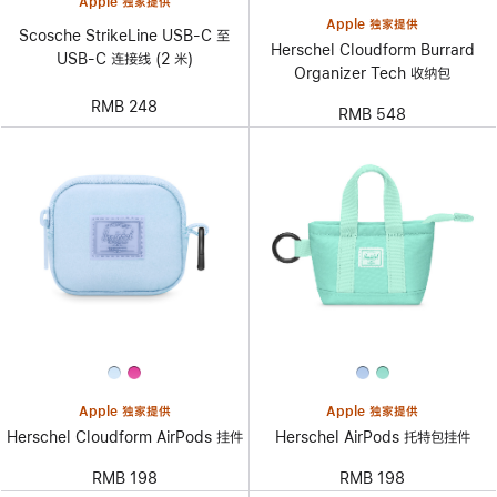
Apple 独家提供
Apple 独家提供
Scosche StrikeLine USB-C 至
Herschel Cloudform Burrard
USB-C 连接线 (2 米)
Organizer Tech 收纳包
RMB 248
RMB 548
Apple 独家提供
Apple 独家提供
Herschel Cloudform AirPods 挂件
Herschel AirPods 托特包挂件
RMB 198
RMB 198