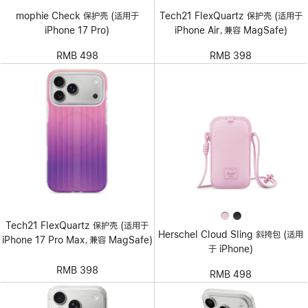
mophie Check 保护壳 (适用于
Tech21 FlexQuartz 保护壳 (适用于
iPhone 17 Pro)
iPhone Air，兼容 MagSafe)
RMB 498
RMB 398
Tech21 FlexQuartz 保护壳 (适用于
Herschel Cloud Sling 斜挎包 (适用
iPhone 17 Pro Max，兼容 MagSafe)
于 iPhone)
RMB 398
RMB 498