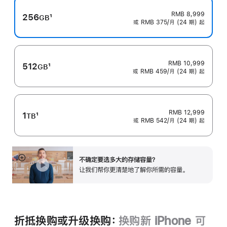
RMB 8,999
256
1
GB
或 RMB 375/月 (24 期) 起
脚
注
RMB 10,999
512
1
GB
或 RMB 459/月 (24 期) 起
脚
注
RMB 12,999
1
1
TB
或 RMB 542/月 (24 期) 起
脚
注
不确定要选多大的存储容量？
展
让我们帮你更清楚地了解你所需的容‍量‍。
开
折抵换购或升级换购：
换购新 iPhone 可