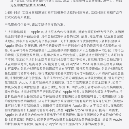
线下营业厅核验身份证件并进行激活。激活可能需要符合更多要求。进一步了解
如
何在中国大陆激活 eSIM
。
为预计时间，实际发货和送货时间可能根据你选择的付款方式、完成付款时间和产品存
货状况而有所变化。
产品图像仅供参考，请以实际销售实物为准。
* 折抵换购服务由 Apple 的折抵服务合作伙伴提供。折抵金额报价仅为预估价，实际折
抵金额可能低于预估价值，具体金额取决于设备的状况、配置、推出年份，以及发售国家
或地区。并非所有设备均有资格获得第三方折抵服务合作伙伴提供的设备折抵金额或
Apple 提供的购新优惠。所示价格是使用符合折抵条件设备的最高容量机型换购的价
格。所示平均每月支付金额是以上述折抵换购价格按照所示分期期数平均分配计算得出
的示例 (仅显示整数数额，未显示小数点以后的金额)。实际折抵金额的返还方式可能有
所不同，所示的平均月付金额与实际月付金额可能并不相同。实际每月支付金额以银行
或花呗账单为准。最高可享 24 期免息分期，到 Apple Store 零售店和在线商店购买
时可享受的免息分期期数和最低限额可能有所不同，银行和花呗提供的免息分期期数和
最低限额可能有所不同。银行或花呗可能要求你的可用信用额度大于所购买产品的总金
额，才能使用分期付款服务。有关信用卡或花呗分期服务的申请及使用问题，请与银行或
花呗联系，Apple 对此不做任何承诺和保证。订单可能需要满足特定金额要求，如需了
解更多免息分期付款信息，
请点击此处
。年满 18 周岁及以上者才可参与折抵换购服务。
现有设备的折抵金额可用于折抵购买新的 Apple 设备。实际折抵金额取决于收到的符
合折抵条件的设备情况是否与评估报价时你提供的设备描述相符合。可能需按照新设备
的全额售价缴纳销售税。店内折抵需出示政府颁发并附有照片的有效身份证件 (当地法
律可能会要求存储该信息)。该服务可能仅在部分 Apple Store 零售店提供，在线换购
和店内换购的折抵金额可能有所不同。某些 Apple Store 零售店可 能有不同要求。
Apple 的折抵服务合作伙伴保留出于任何原因拒绝、取消任何折抵交易或限制任何设
备 (及其数量) 的权利。如需获得有关折抵及设备回收服务的更多信息，请咨询 Apple
的折抵服务合作伙伴。需要遵守 Apple 的折抵服务合作伙伴的其他条款。