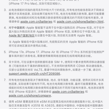
(iPhone 17 Pro Max)。实际可视区域较小。
脚
3.
此电池续航时间指的是同系列中较大尺寸的机型。所有电池性能信息取决于网络设
注
置和许多其他因素，实际结果可能有所不同。电池充电周期次数有限，最终可能需要
更换。电池续航时间和充电周期次数依使用和设置情况的不同而可能有所差异。详
情请参阅
apple.com.cn/batteries
和
apple.com.cn/iphone/battery.html
。
脚
4.
对于中国居民：
Apple 智能暂不适用于在中国大陆购买的 iPhone 机型。对于在中
注
国大陆以外购买的支持 Apple 智能的 iPhone 机型，如果你位于中国大陆，且
Apple 账户国家/地区
也设置在中国大陆，则目前无法使用 Apple 智能。
当 Apple 智能在中国大陆推出时，先前购买的支持 Apple 智能的 iPhone 机型
将可在该地区激活并使用此功能。
脚
5.
iPhone 17e、iPhone 17、iPhone Air 和 iPhone 17 Pro 系列机型可检测到严
注
重车祸并拨打求救电话。需要使用蜂窝网络连接或无线局域网通话功能。
脚
6.
双卡双待。可在设置中选择数据和语音 SIM 卡。使用双卡要求使用两项移动通信服
注
务 (可能包括关于漫游的限制规定)。不支持同时使用两项 CDMA 移动通信服务。
仅部分运营商支持双 VoLTE。需遵守特定的限制条件。如需进一步了解，请访问
support.apple.com/zh-cn/HT209086
。
脚
7.
所有电池性能信息取决于蜂窝网络、地点、信号强度、功能设置、使用状况和许多其
注
他因素，实际结果可能有所不同。电池充电周期次数有限，最终可能需要更换。电池
续航时间和充电周期次数依使用和设置情况的不同而可能有所差异。电池测试使用
特定 iPhone 机型进行。详情请参阅
apple.com.cn/batteries
和
apple.com.cn/iphone/compare
。
脚
8.
使用 eSIM 需要选择支持 eSIM 的运营商及相关的移动通信服务计划。在中国大
注
陆仅支持激活型号 A3518 和 A3635。请前往中国移动、中国电信或中国联通的