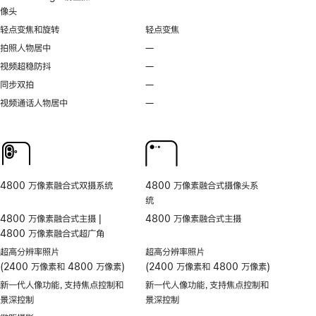
像头
轻点变焦和旋转
轻点变焦
拍照人物居中
—
不
支
视频超稳防抖
—
不
持
支
同步双拍
—
不
拍
持
支
视频通话人物居中
—
无
照
视
持
视
人
频
同
频
物
超
步
通
居
稳
双
话
中
防
拍
人
抖
4800 万像素融合式双摄系统
4800 万像素融合式摄像头系
物
统
居
4800 万像素融合式主摄 |
4800 万像素融合式主摄
中
4800 万像素融合式超广角
超高分辨率照片
超高分辨率照片
(2400 万像素和 4800 万像素)
(2400 万像素和 4800 万像素)
新一代人像功能，支持焦点控制和
新一代人像功能，支持焦点控制和
景深控制
景深控制