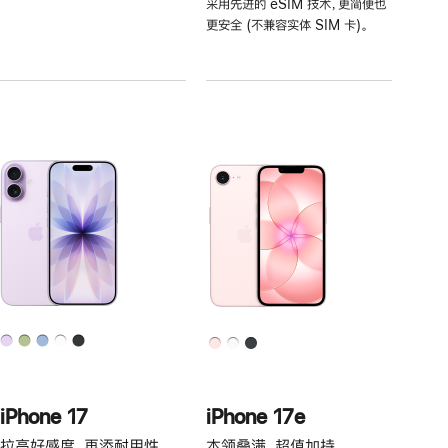
采用先进的 eSIM 技术，更简便也
注
更安全 (不兼容实体 SIM 卡)。
iPhone 17
iPhone 17e
拉高好感度，再添耐用性。
本领叠满，超值加持。