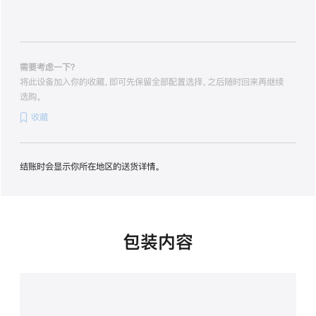
的
分
期
付
款
需要考虑一下？
选
将此设备加入你的收藏，即可先保留全部配置选择，之后随时回来再继续
项)
选购。
收藏
结账时会显示你所在地区的送货详情。
包装内容