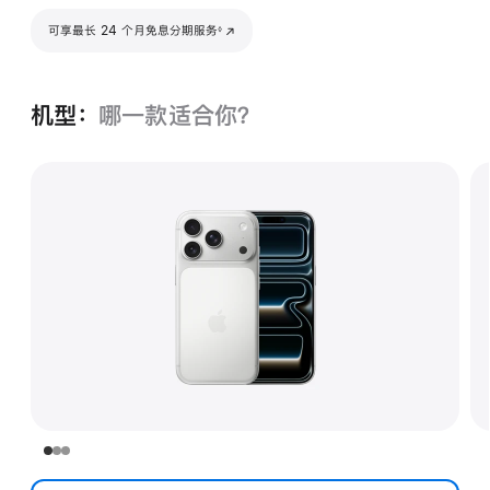
脚注
可享最长 24 个月免息分期服务
(在新窗口中打开)
◊
机型：
哪一款适合你？