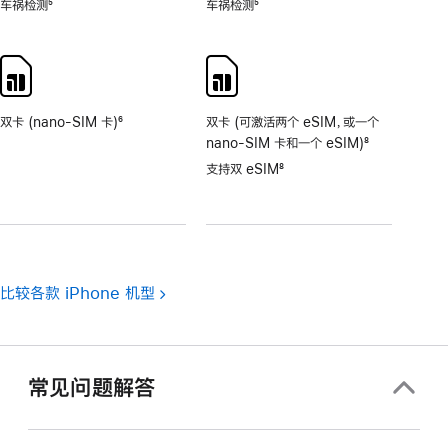
车祸检测
5
车祸检测
5
脚
脚
注
注
双卡 (nano-SIM 卡)
6
双卡 (可激活两个 eSIM，或一个
脚
nano-SIM 卡和一个 eSIM)
8
注
脚
支持双 eSIM
8
注
脚
注
比较各款 iPhone 机型
常见问题解答