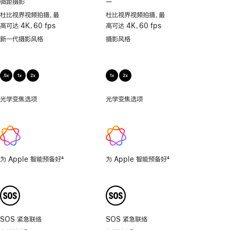
微距摄影
—
不
支
杜比视界视频拍摄，最
杜比视界视频拍摄，最
持
高可达 4K，60 fps
高可达 4K，60 fps
微
新一代摄影风格
摄影风格
距
摄
影
光学变焦选项
.5x、
光学变焦选项
1x、
1x、
2x
2x
为 Apple 智能预备好
4
为 Apple 智能预备好
4
脚
脚
注
注
SOS 紧急联络
SOS 紧急联络