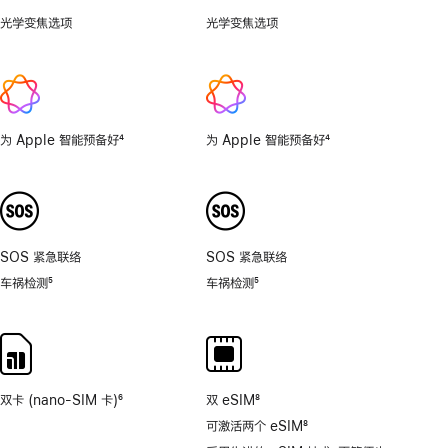
光学变焦选项
0.5
光学变焦选项
1x、
倍，
2x
1
倍，
2
倍，
为 Apple 智能预备好
4
为 Apple 智能预备好
4
4
脚
脚
倍，
注
注
8
倍。
SOS 紧急联络
SOS 紧急联络
车祸检测
5
车祸检测
5
脚
脚
注
注
双卡 (nano-SIM 卡)
6
双 eSIM
8
脚
脚
可激活两个 eSIM
8
注
注
脚