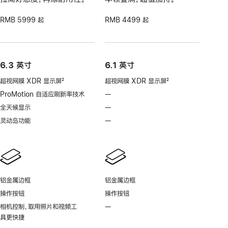
RMB 5999 起
RMB 4499 起
6.3 英寸
6.1 英寸
超视网膜 XDR 显示屏
2
超视网膜 XDR 显示屏
2
脚
脚
ProMotion 自适应刷新率技术
—
不
注
注
支
全天候显示
—
不
持
支
灵动岛功能
—
不
ProMotion
持
支
自
全
持
适
天
灵
应
候
动
刷
显
岛
新
铝金属边框
铝金属边框
示
功
率
操作按钮
操作按钮
能
技
相机控制，取用照片和视频工
—
不
术
具更快捷
支