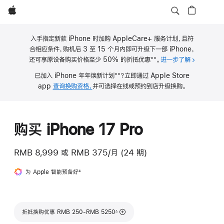
Apple
入手指定新款 iPhone 时加购 AppleCare+ 服务计划，且符
合相应条件，购机后 3 至 15 个月内即可升级下一部 iPhone，
**
还可享原设备购买价格至少 50% 的折抵优惠
。
进一步了解
关于 iPho
脚
**
已加入 iPhone 年年焕新计划
？立即通过 Apple Store
注
脚
app
查询换购资格，
并可选择在线或预约到店升级换购。
注
购买 iPhone 17 Pro
RMB 8,999
或
RMB 375/月 (24 期)
为 Apple 智能预备好
脚
4
注
脚注
折抵换购优惠 RMB 250-RMB 5250
∆