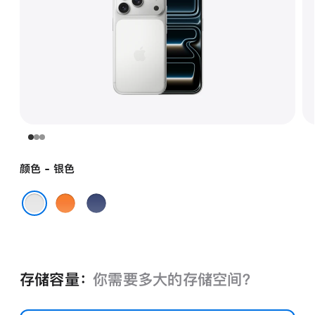
颜色 - 银色
星
深
宇
蓝
银色
橙
色
色
存储容量：
你需要多大的存储空⁠间？