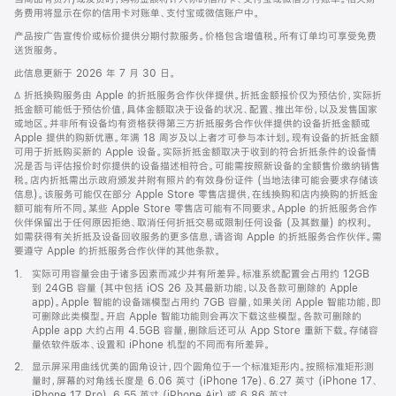
务费用将显示在你的信用卡对账单、支付宝或微信账户中。
产品按广告宣传价或标价提供分期付款服务。价格包含增值税。所有订单均可享受免费
送货服务。
此信息更新于 2026 年 7 月 30 日。
脚
∆ 折抵换购服务由 Apple 的折抵服务合作伙伴提供。折抵金额报价仅为预估价，实际折
注
抵金额可能低于预估价值，具体金额取决于设备的状况、配置、推出年份，以及发售国家
或地区。并非所有设备均有资格获得第三方折抵服务合作伙伴提供的设备折抵金额或
Apple 提供的购新优惠。年满 18 周岁及以上者才可参与本计划。现有设备的折抵金额
可用于折抵购买新的 Apple 设备。实际折抵金额取决于收到的符合折抵条件的设备情
况是否与评估报价时你提供的设备描述相符合。可能需按照新设备的全额售价缴纳销售
税。店内折抵需出示政府颁发并附有照片的有效身份证件 (当地法律可能会要求存储该
信息)。该服务可能仅在部分 Apple Store 零售店提供，在线换购和店内换购的折抵金
额可能有所不同。某些 Apple Store 零售店可能有不同要求。Apple 的折抵服务合作
伙伴保留出于任何原因拒绝、取消任何折抵交易或限制任何设备 (及其数量) 的权利。
如需获得有关折抵及设备回收服务的更多信息，请咨询 Apple 的折抵服务合作伙伴。需
要遵守 Apple 的折抵服务合作伙伴的其他条款。
脚
1.
实际可用容量会由于诸多因素而减少并有所差异。标准系统配置会占用约 12GB
注
到 24GB 容量 (其中包括 iOS 26 及其最新功能，以及各款可删除的 Apple
app)。Apple 智能的设备端模型占用约 7GB 容量，如果关闭 Apple 智能功能，即
可删除此类模型。开启 Apple 智能功能则会再次下载这些模型。各款可删除的
Apple app 大约占用 4.5GB 容量，删除后还可从 App Store 重新下载。存储容
量依软件版本、设置和 iPhone 机型的不同而有所差异。
脚
2.
显示屏采用曲线优美的圆角设计，四个圆角位于一个标准矩形内。按照标准矩形测
注
量时，屏幕的对角线长度是 6.06 英寸 (iPhone 17e)、6.27 英寸 (iPhone 17、
iPhone 17 Pro)、6.55 英寸 (iPhone Air) 或 6.86 英寸