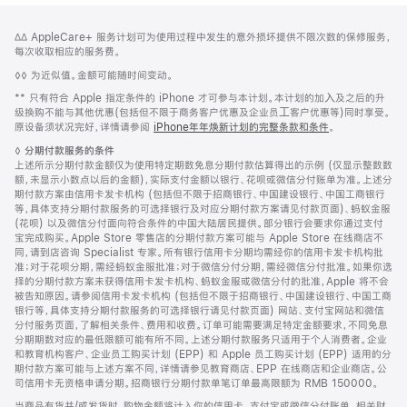
网
脚
脚
∆∆ AppleCare+ 服务计划可为使用过程中发生的意外损坏提供不限次数的保修服务，
注
页
注
每次收取相应的服务费。
页
脚
◊◊ 为近似值。金额可能随时间变动。
脚
注
脚
** 只有符合 Apple 指定条件的 iPhone 才可参与本计划。本计划的加⼊及之后的升
注
级换购不能与其他优惠(包括但不限于商务客户优惠及企业员⼯客户优惠等)同时享受。
原设备须状况完好，详情请参阅
iPhone年年焕新计划的完整条款和条件
。
脚
◊
分期付款服务的条件
注
上述所示分期付款金额仅为使用特定期数免息分期付款估算得出的示例 (仅显示整数数
额，未显示小数点以后的金额)，实际支付金额以银行、花呗或微信分付账单为准。上述分
期付款方案由信用卡发卡机构 (包括但不限于招商银行、中国建设银行、中国工商银行
等，具体支持分期付款服务的可选择银行及对应分期付款方案请见付款页面)、蚂蚁金服
(花呗) 以及微信分付面向符合条件的中国大陆居民提供。部分银行会要求你通过支付
宝完成购买。Apple Store 零售店的分期付款方案可能与 Apple Store 在线商店不
同，请到店咨询 Specialist 专家。所有银行信用卡分期均需经你的信用卡发卡机构批
准；对于花呗分期，需经蚂蚁金服批准；对于微信分付分期，需经微信分付批准。如果你选
择的分期付款方案未获得信用卡发卡机构、蚂蚁金服或微信分付的批准，Apple 将不会
被告知原因。请参阅信用卡发卡机构 (包括但不限于招商银行、中国建设银行、中国工商
银行等，具体支持分期付款服务的可选择银行请见付款页面) 网站、支付宝网站和微信
分付服务页面，了解相关条件、费用和收费。订单可能需要满足特定金额要求，不同免息
分期期数对应的最低限额可能有所不同。上述分期付款服务只适用于个人消费者。企业
和教育机构客户、企业员工购买计划 (EPP) 和 Apple 员工购买计划 (EPP) 适用的分
期付款方案可能与上述方案不同，详情请参见教育商店、EPP 在线商店和企业商店。公
司信用卡无资格申请分期。招商银行分期付款单笔订单最高限额为 RMB 150000。
当商品有货并/或发货时，购物金额将计入你的信用卡、支付宝或微信分付账单。相关财