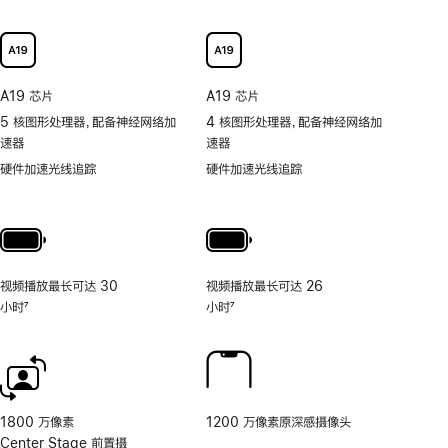
持
可
以
更
快
A19 芯片
A19 芯片
捷
5 核图形处理器，配备神经网络加
4 核图形处理器，配备神经网络加
地
速器
速器
取
用
硬件加速光线追踪
硬件加速光线追踪
照
片
和
视
频
视频播放最长可达 30
视频播放最长可达 26
工
小时
7
小时
7
具
脚
脚
的
注
注
相
机
控
制。
1800 万像素
1200 万像素原深感摄像头
Center Stage 前置摄