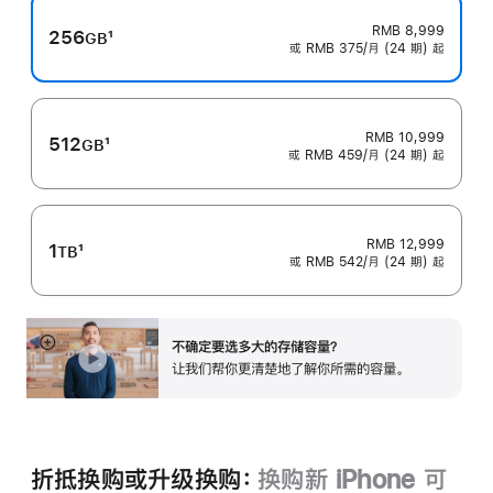
RMB 8,999
256
1
GB
或 RMB 375/月 (24 期) 起
脚
注
RMB 10,999
512
1
GB
或 RMB 459/月 (24 期) 起
脚
注
RMB 12,999
1
1
TB
或 RMB 542/月 (24 期) 起
脚
注
不确定要选多大的存储容量？
展
让我们帮你更清楚地了解你所需的容‍量‍。
开
折抵换购或升级换购：
换购新 iPhone 可