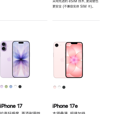
采用先进的 eSIM 技术，更简便也
注
更安全 (不兼容实体 SIM 卡)。
iPhone 17
iPhone 17e
拉高好感度，再添耐用性。
本领叠满，超值加持。