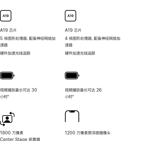
持
可
以
更
快
A19 芯片
A19 芯片
捷
5 核图形处理器，配备神经网络加
4 核图形处理器，配备神经网络加
地
速器
速器
取
用
硬件加速光线追踪
硬件加速光线追踪
照
片
和
视
频
视频播放最长可达 30
视频播放最长可达 26
工
小时
7
小时
7
具
脚
脚
的
注
注
相
机
控
制。
1800 万像素
1200 万像素原深感摄像头
Center Stage 前置摄