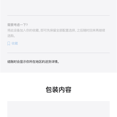
256gb
的
分
期
付
需要考虑一下？
款
将此设备加入你的收藏，即可先保留全部配置选择，之后随时回来再继续
选
选购。
项)
收藏
结账时会显示你所在地区的送货详情。
包装内容