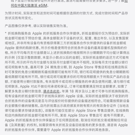
线下营业厅核验身份证件并进行激活。激活可能需要符合更多要求。进一步了解
如
何在中国大陆激活 eSIM
。
为预计时间，实际发货和送货时间可能根据你选择的付款方式、完成付款时间和产品存
货状况而有所变化。
产品图像仅供参考，请以实际销售实物为准。
* 折抵换购服务由 Apple 的折抵服务合作伙伴提供。折抵金额报价仅为预估价，实际折
抵金额可能低于预估价值，具体金额取决于设备的状况、配置、推出年份，以及发售国家
或地区。并非所有设备均有资格获得第三方折抵服务合作伙伴提供的设备折抵金额或
Apple 提供的购新优惠。所示价格是使用符合折抵条件设备的最高容量机型换购的价
格。所示平均每月支付金额是以上述折抵换购价格按照所示分期期数平均分配计算得出
的示例 (仅显示整数数额，未显示小数点以后的金额)。实际折抵金额的返还方式可能有
所不同，所示的平均月付金额与实际月付金额可能并不相同。实际每月支付金额以银行
或花呗账单为准。最高可享 24 期免息分期，到 Apple Store 零售店和在线商店购买
时可享受的免息分期期数和最低限额可能有所不同，银行和花呗提供的免息分期期数和
最低限额可能有所不同。银行或花呗可能要求你的可用信用额度大于所购买产品的总金
额，才能使用分期付款服务。有关信用卡或花呗分期服务的申请及使用问题，请与银行或
花呗联系，Apple 对此不做任何承诺和保证。订单可能需要满足特定金额要求，如需了
解更多免息分期付款信息，
请点击此处
。年满 18 周岁及以上者才可参与折抵换购服务。
现有设备的折抵金额可用于折抵购买新的 Apple 设备。实际折抵金额取决于收到的符
合折抵条件的设备情况是否与评估报价时你提供的设备描述相符合。可能需按照新设备
的全额售价缴纳销售税。店内折抵需出示政府颁发并附有照片的有效身份证件 (当地法
律可能会要求存储该信息)。该服务可能仅在部分 Apple Store 零售店提供，在线换购
和店内换购的折抵金额可能有所不同。某些 Apple Store 零售店可 能有不同要求。
Apple 的折抵服务合作伙伴保留出于任何原因拒绝、取消任何折抵交易或限制任何设
备 (及其数量) 的权利。如需获得有关折抵及设备回收服务的更多信息，请咨询 Apple
的折抵服务合作伙伴。需要遵守 Apple 的折抵服务合作伙伴的其他条款。