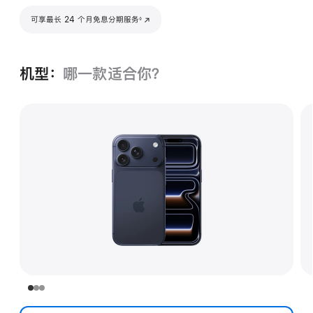
脚注
可享最长 24 个月免息分期服务
(在新窗口中打开)
◊
机型：
哪一款适合你？