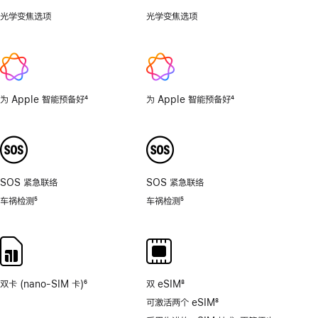
光学变焦选项
0.5
光学变焦选项
1x、
倍，
2x
1
倍，
2
倍，
为 Apple 智能预备好
4
为 Apple 智能预备好
4
4
脚
脚
倍，
注
注
8
倍。
SOS 紧急联络
SOS 紧急联络
车祸检测
5
车祸检测
5
脚
脚
注
注
双卡 (nano-SIM 卡)
6
双 eSIM
8
脚
脚
可激活两个 eSIM
8
注
注
脚