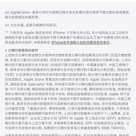
网
脚
脚
∆∆ AppleCare+ 服务计划可为使用过程中发生的意外损坏提供不限次数的保修服务，
注
页
注
每次收取相应的服务费。
页
脚
◊◊ 为近似值。金额可能随时间变动。
脚
注
脚
** 只有符合 Apple 指定条件的 iPhone 才可参与本计划。本计划的加⼊及之后的升
注
级换购不能与其他优惠(包括但不限于商务客户优惠及企业员⼯客户优惠等)同时享受。
原设备须状况完好，详情请参阅
iPhone年年焕新计划的完整条款和条件
。
脚
◊
分期付款服务的条件
注
上述所示分期付款金额仅为使用特定期数免息分期付款估算得出的示例 (仅显示整数数
额，未显示小数点以后的金额)，实际支付金额以银行、花呗或微信分付账单为准。上述分
期付款方案由信用卡发卡机构 (包括但不限于招商银行、中国建设银行、中国工商银行
等，具体支持分期付款服务的可选择银行及对应分期付款方案请见付款页面)、蚂蚁金服
(花呗) 以及微信分付面向符合条件的中国大陆居民提供。部分银行会要求你通过支付
宝完成购买。Apple Store 零售店的分期付款方案可能与 Apple Store 在线商店不
同，请到店咨询 Specialist 专家。所有银行信用卡分期均需经你的信用卡发卡机构批
准；对于花呗分期，需经蚂蚁金服批准；对于微信分付分期，需经微信分付批准。如果你选
择的分期付款方案未获得信用卡发卡机构、蚂蚁金服或微信分付的批准，Apple 将不会
被告知原因。请参阅信用卡发卡机构 (包括但不限于招商银行、中国建设银行、中国工商
银行等，具体支持分期付款服务的可选择银行请见付款页面) 网站、支付宝网站和微信
分付服务页面，了解相关条件、费用和收费。订单可能需要满足特定金额要求，不同免息
分期期数对应的最低限额可能有所不同。上述分期付款服务只适用于个人消费者。企业
和教育机构客户、企业员工购买计划 (EPP) 和 Apple 员工购买计划 (EPP) 适用的分
期付款方案可能与上述方案不同，详情请参见教育商店、EPP 在线商店和企业商店。公
司信用卡无资格申请分期。招商银行分期付款单笔订单最高限额为 RMB 150000。
当商品有货并/或发货时，购物金额将计入你的信用卡、支付宝或微信分付账单。相关财