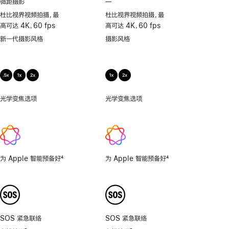
微距摄影
—
不
支
杜比视界视频拍摄，最
杜比视界视频拍摄，最
持
高可达 4K，60 fps
高可达 4K，60 fps
微
新一代摄影风格
摄影风格
距
摄
影
光学变焦选项
.5x、
光学变焦选项
1x、
1x、
2x
2x
为 Apple 智能预备好
4
为 Apple 智能预备好
4
脚
脚
注
注
SOS 紧急联络
SOS 紧急联络