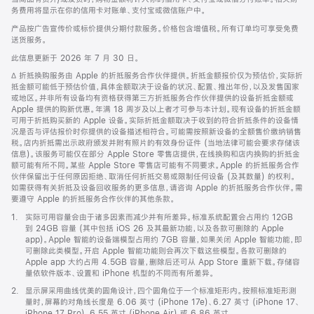
务费用将显示在你的信用卡对账单、支付宝或微信账户中。
产品按广告宣传价或标价提供分期付款服务。价格包含增值税。所有订单均可享受免费
送货服务。
此信息更新于 2026 年 7 月 30 日。
脚
∆ 折抵换购服务由 Apple 的折抵服务合作伙伴提供。折抵金额报价仅为预估价，实际折
注
抵金额可能低于预估价值，具体金额取决于设备的状况、配置、推出年份，以及发售国家
或地区。并非所有设备均有资格获得第三方折抵服务合作伙伴提供的设备折抵金额或
Apple 提供的购新优惠。年满 18 周岁及以上者才可参与本计划。现有设备的折抵金额
可用于折抵购买新的 Apple 设备。实际折抵金额取决于收到的符合折抵条件的设备情
况是否与评估报价时你提供的设备描述相符合。可能需按照新设备的全额售价缴纳销售
税。店内折抵需出示政府颁发并附有照片的有效身份证件 (当地法律可能会要求存储该
信息)。该服务可能仅在部分 Apple Store 零售店提供，在线换购和店内换购的折抵金
额可能有所不同。某些 Apple Store 零售店可能有不同要求。Apple 的折抵服务合作
伙伴保留出于任何原因拒绝、取消任何折抵交易或限制任何设备 (及其数量) 的权利。
如需获得有关折抵及设备回收服务的更多信息，请咨询 Apple 的折抵服务合作伙伴。需
要遵守 Apple 的折抵服务合作伙伴的其他条款。
脚
1.
实际可用容量会由于诸多因素而减少并有所差异。标准系统配置会占用约 12GB
注
到 24GB 容量 (其中包括 iOS 26 及其最新功能，以及各款可删除的 Apple
app)。Apple 智能的设备端模型占用约 7GB 容量，如果关闭 Apple 智能功能，即
可删除此类模型。开启 Apple 智能功能则会再次下载这些模型。各款可删除的
Apple app 大约占用 4.5GB 容量，删除后还可从 App Store 重新下载。存储容
量依软件版本、设置和 iPhone 机型的不同而有所差异。
脚
2.
显示屏采用曲线优美的圆角设计，四个圆角位于一个标准矩形内。按照标准矩形测
注
量时，屏幕的对角线长度是 6.06 英寸 (iPhone 17e)、6.27 英寸 (iPhone 17、
iPhone 17 Pro)、6.55 英寸 (iPhone Air) 或 6.86 英寸