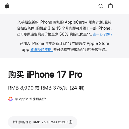
Apple
入手指定新款 iPhone 时加购 AppleCare+ 服务计划，且符
合相应条件，购机后 3 至 15 个月内即可升级下一部 iPhone，
**
还可享原设备购买价格至少 50% 的折抵优惠
。
进一步了解
关于 iPho
脚
**
已加入 iPhone 年年焕新计划
？立即通过 Apple Store
注
脚
app
查询换购资格，
并可选择在线或预约到店升级换购。
注
购买 iPhone 17 Pro
RMB 8,999
或
RMB 375/月 (24 期)
为 Apple 智能预备好
脚
4
注
脚注
折抵换购优惠 RMB 250-RMB 5250
∆