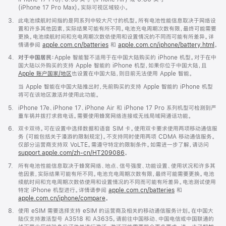
(iPhone 17 Pro Max)。实际可视区域较小。
脚
3.
此电池续航时间指的是同系列中较大尺寸的机型。所有电池性能信息取决于网络设
注
置和许多其他因素，实际结果可能有所不同。电池充电周期次数有限，最终可能需要
更换。电池续航时间和充电周期次数依使用和设置情况的不同而可能有所差异。详
情请参阅
apple.com.cn/batteries
和
apple.com.cn/iphone/battery.html
。
脚
4.
对于中国居民：
Apple 智能暂不适用于在中国大陆购买的 iPhone 机型。对于在中
注
国大陆以外购买的支持 Apple 智能的 iPhone 机型，如果你位于中国大陆，且
Apple 账户国家/地区
也设置在中国大陆，则目前无法使用 Apple 智能。
当 Apple 智能在中国大陆推出时，先前购买的支持 Apple 智能的 iPhone 机型
将可在该地区激活并使用此功能。
脚
5.
iPhone 17e、iPhone 17、iPhone Air 和 iPhone 17 Pro 系列机型可检测到严
注
重车祸并拨打求救电话。需要使用蜂窝网络连接或无线局域网通话功能。
脚
6.
双卡双待。可在设置中选择数据和语音 SIM 卡。使用双卡要求使用两项移动通信服
注
务 (可能包括关于漫游的限制规定)。不支持同时使用两项 CDMA 移动通信服务。
仅部分运营商支持双 VoLTE。需遵守特定的限制条件。如需进一步了解，请访问
support.apple.com/zh-cn/HT209086
。
脚
7.
所有电池性能信息取决于蜂窝网络、地点、信号强度、功能设置、使用状况和许多其
注
他因素，实际结果可能有所不同。电池充电周期次数有限，最终可能需要更换。电池
续航时间和充电周期次数依使用和设置情况的不同而可能有所差异。电池测试使用
特定 iPhone 机型进行。详情请参阅
apple.com.cn/batteries
和
apple.com.cn/iphone/compare
。
脚
8.
使用 eSIM 需要选择支持 eSIM 的运营商及相关的移动通信服务计划。在中国大
注
陆仅支持激活型号 A3518 和 A3635。请前往中国移动、中国电信或中国联通的