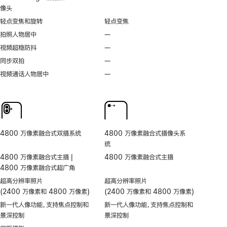
像头
轻点变焦和旋转
轻点变焦
拍照人物居中
—
不
支
视频超稳防抖
—
不
持
支
同步双拍
—
不
拍
持
支
视频通话人物居中
—
无
照
视
持
视
人
频
同
频
物
超
步
通
居
稳
双
话
中
防
拍
人
抖
4800 万像素融合式双摄系统
4800 万像素融合式摄像头系
物
统
居
4800 万像素融合式主摄 |
4800 万像素融合式主摄
中
4800 万像素融合式超广角
超高分辨率照片
超高分辨率照片
(2400 万像素和 4800 万像素)
(2400 万像素和 4800 万像素)
新一代人像功能，支持焦点控制和
新一代人像功能，支持焦点控制和
景深控制
景深控制