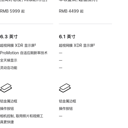
RMB 5999 起
RMB 4499 起
6.3 英寸
6.1 英寸
超视网膜 XDR 显示屏
2
超视网膜 XDR 显示屏
2
脚
脚
ProMotion 自适应刷新率技术
—
不
注
注
支
全天候显示
—
不
持
支
灵动岛功能
—
不
ProMotion
持
支
自
全
持
适
天
灵
应
候
动
刷
显
岛
新
铝金属边框
铝金属边框
示
功
率
操作按钮
操作按钮
能
技
相机控制，取用照片和视频工
—
不
术
具更快捷
支