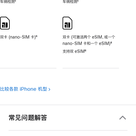
车祸检测
5
车祸检测
5
脚
脚
注
注
双卡 (nano-SIM 卡)
6
双卡 (可激活两个 eSIM，或一个
脚
nano-SIM 卡和一个 eSIM)
8
注
脚
支持双 eSIM
8
注
脚
注
比较各款 iPhone 机型
常见问题解答