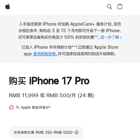
Apple
入手指定新款 iPhone 时加购 AppleCare+ 服务计划，且符
合相应条件，购机后 3 至 15 个月内即可升级下一部 iPhone，
**
还可享原设备购买价格至少 50% 的折抵优惠
。
进一步了解
关于 iPho
脚
**
已加入 iPhone 年年焕新计划
？立即通过 Apple Store
注
脚
app
查询换购资格，
并可选择在线或预约到店升级换购。
注
购买 iPhone 17 Pro
RMB 11,999
或
RMB 500/月 (24 期)
为 Apple 智能预备好
脚
4
注
脚注
折抵换购优惠 RMB 250-RMB 5250
∆