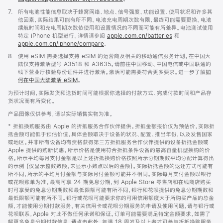
脚
7.
所有电池性能信息取决于蜂窝网络、地点、信号强度、功能设置、使用状况和许多其
注
他因素，实际结果可能有所不同。电池充电周期次数有限，最终可能需要更换。电池
续航时间和充电周期次数依使用和设置情况的不同而可能有所差异。电池测试使用
特定 iPhone 机型进行。详情请参阅
apple.com.cn/batteries
和
apple.com.cn/iphone/compare
。
脚
8.
使用 eSIM 需要选择支持 eSIM 的运营商及相关的移动通信服务计划。在中国大
注
陆仅支持激活型号 A3518 和 A3635。请前往中国移动、中国电信或中国联通的
线下营业厅核验身份证件并进行激活。激活可能需要符合更多要求。进一步了解
如
何在中国大陆激活 eSIM
。
为预计时间，实际发货和送货时间可能根据你选择的付款方式、完成付款时间和产品存
货状况而有所变化。
产品图像仅供参考，请以实际销售实物为准。
* 折抵换购服务由 Apple 的折抵服务合作伙伴提供。折抵金额报价仅为预估价，实际折
抵金额可能低于预估价值，具体金额取决于设备的状况、配置、推出年份，以及发售国家
或地区。并非所有设备均有资格获得第三方折抵服务合作伙伴提供的设备折抵金额或
Apple 提供的购新优惠。所示价格是使用符合折抵条件设备的最高容量机型换购的价
格。所示平均每月支付金额是以上述折抵换购价格按照所示分期期数平均分配计算得出
的示例 (仅显示整数数额，未显示小数点以后的金额)。实际折抵金额的返还方式可能有
所不同，所示的平均月付金额与实际月付金额可能并不相同。实际每月支付金额以银行
或花呗账单为准。最高可享 24 期免息分期，到 Apple Store 零售店和在线商店购买
时可享受的免息分期期数和最低限额可能有所不同，银行和花呗提供的免息分期期数和
最低限额可能有所不同。银行或花呗可能要求你的可用信用额度大于所购买产品的总金
额，才能使用分期付款服务。有关信用卡或花呗分期服务的申请及使用问题，请与银行或
花呗联系，Apple 对此不做任何承诺和保证。订单可能需要满足特定金额要求，如需了
解更多免息分期付款信息，
请点击此处
。年满 18 周岁及以上者才可参与折抵换购服务。