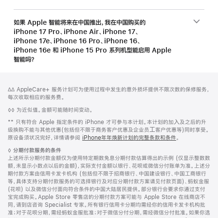
如果 Apple 智能将来在中国推出，我在中国购买的
iPhone 17 Pro、iPhone Air、iPhone 17、
iPhone 17e、iPhone 16 Pro、iPhone 16、
iPhone 16e 和 iPhone 15 Pro 系列机型能启用 Apple
智能吗？
网
脚
脚
∆∆ AppleCare+ 服务计划可为使用过程中发生的意外损坏提供不限次数的保修服务，
注
页
注
每次收取相应的服务费。
页
脚
◊◊ 为近似值。金额可能随时间变动。
脚
注
脚
** 只有符合 Apple 指定条件的 iPhone 才可参与本计划。本计划的加⼊及之后的升
注
级换购不能与其他优惠(包括但不限于商务客户优惠及企业员⼯客户优惠等)同时享受。
原设备须状况完好，详情请参阅
iPhone年年焕新计划的完整条款和条件
。
脚
◊
分期付款服务的条件
注
上述所示分期付款金额仅为使用特定期数免息分期付款估算得出的示例 (仅显示整数数
额，未显示小数点以后的金额)，实际支付金额以银行、花呗或微信分付账单为准。上述分
期付款方案由信用卡发卡机构 (包括但不限于招商银行、中国建设银行、中国工商银行
等，具体支持分期付款服务的可选择银行及对应分期付款方案请见付款页面)、蚂蚁金服
(花呗) 以及微信分付面向符合条件的中国大陆居民提供。部分银行会要求你通过支付
宝完成购买。Apple Store 零售店的分期付款方案可能与 Apple Store 在线商店不
同，请到店咨询 Specialist 专家。所有银行信用卡分期均需经你的信用卡发卡机构批
准；对于花呗分期，需经蚂蚁金服批准；对于微信分付分期，需经微信分付批准。如果你选