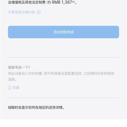
含增值税及其他法定税费
：约 RMB 1,387
。
◊◊
脚
注
可享免息分期付款
(iPhone 17 Pro Max
512GB
星
宇
添加到购物袋
橙
色
cosmicorange
512gb
的
分
期
需要考虑一下？
付
将此设备加入你的收藏，即可先保留全部配置选择，之后随时回来再继续
款
选购。
选
收藏
项)
结账时会显示你所在地区的送货详情。