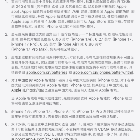
脚
1.
实际可用容量会由于诸多因素而减少并有所差异。标准系统配置会占用约 12GB
注
到 24GB 容量 (其中包括 iOS 26 及其最新功能，以及各款可删除的 Apple
app)。Apple 智能的设备端模型占用约 7GB 容量，如果关闭 Apple 智能功能，即
可删除此类模型。开启 Apple 智能功能则会再次下载这些模型。各款可删除的
Apple app 大约占用 4.5GB 容量，删除后还可从 App Store 重新下载。存储容
量依软件版本、设置和 iPhone 机型的不同而有所差异。
脚
2.
显示屏采用曲线优美的圆角设计，四个圆角位于一个标准矩形内。按照标准矩形测
注
量时，屏幕的对角线长度是 6.06 英寸 (iPhone 17e)、6.27 英寸 (iPhone 17、
iPhone 17 Pro)、6.55 英寸 (iPhone Air) 或 6.86 英寸
(iPhone 17 Pro Max)。实际可视区域较小。
脚
3.
此电池续航时间指的是同系列中较大尺寸的机型。所有电池性能信息取决于网络设
注
置和许多其他因素，实际结果可能有所不同。电池充电周期次数有限，最终可能需要
更换。电池续航时间和充电周期次数依使用和设置情况的不同而可能有所差异。详
情请参阅
apple.com.cn/batteries
和
apple.com.cn/iphone/battery.html
。
脚
4.
对于中国居民：
Apple 智能暂不适用于在中国大陆购买的 iPhone 机型。对于在中
注
国大陆以外购买的支持 Apple 智能的 iPhone 机型，如果你位于中国大陆，且
Apple 账户国家/地区
也设置在中国大陆，则目前无法使用 Apple 智能。
当 Apple 智能在中国大陆推出时，先前购买的支持 Apple 智能的 iPhone 机型
将可在该地区激活并使用此功能。
脚
5.
iPhone 17e、iPhone 17、iPhone Air 和 iPhone 17 Pro 系列机型可检测到严
注
重车祸并拨打求救电话。需要使用蜂窝网络连接或无线局域网通话功能。
脚
6.
双卡双待。可在设置中选择数据和语音 SIM 卡。使用双卡要求使用两项移动通信服
注
务 (可能包括关于漫游的限制规定)。不支持同时使用两项 CDMA 移动通信服务。
仅部分运营商支持双 VoLTE。需遵守特定的限制条件。如需进一步了解，请访问
support.apple.com/zh-cn/HT209086
。