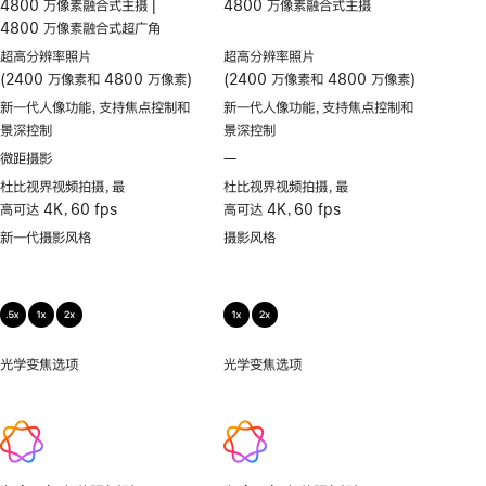
4800 万像素融合式主摄 |
4800 万像素融合式主摄
中
4800 万像素融合式超广角
超高分辨率照片
超高分辨率照片
(2400 万像素和 4800 万像素)
(2400 万像素和 4800 万像素)
新一代人像功能，支持焦点控制和
新一代人像功能，支持焦点控制和
景深控制
景深控制
微距摄影
—
不
支
杜比视界视频拍摄，最
杜比视界视频拍摄，最
持
高可达 4K，60 fps
高可达 4K，60 fps
微
新一代摄影风格
摄影风格
距
摄
影
光学变焦选项
.5x、
光学变焦选项
1x、
1x、
2x
2x