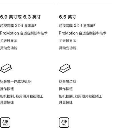
6.9 英寸或 6.3 英寸
6.5 英寸
超视网膜 XDR 显示屏
2
超视网膜 XDR 显示屏
2
脚
脚
ProMotion 自适应刷新率技术
ProMotion 自适应刷新率技术
注
注
全天候显示
全天候显示
灵动岛功能
灵动岛功能
铝金属一体成型机身
钛金属边框
操作按钮
操作按钮
相机控制，取用照片和视频工
相机控制，取用照片和视频工
具更快捷
具更快捷