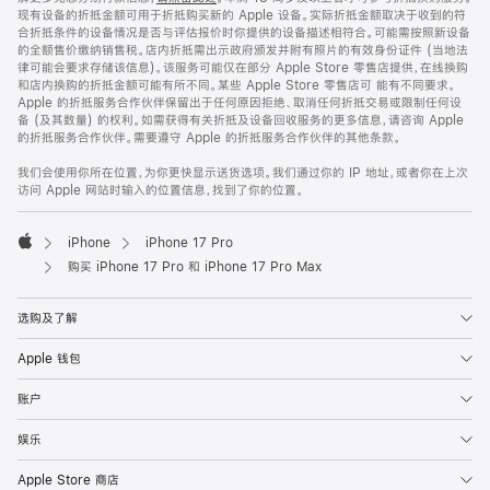
现有设备的折抵金额可用于折抵购买新的 Apple 设备。实际折抵金额取决于收到的符
合折抵条件的设备情况是否与评估报价时你提供的设备描述相符合。可能需按照新设备
的全额售价缴纳销售税。店内折抵需出示政府颁发并附有照片的有效身份证件 (当地法
律可能会要求存储该信息)。该服务可能仅在部分 Apple Store 零售店提供，在线换购
和店内换购的折抵金额可能有所不同。某些 Apple Store 零售店可 能有不同要求。
Apple 的折抵服务合作伙伴保留出于任何原因拒绝、取消任何折抵交易或限制任何设
备 (及其数量) 的权利。如需获得有关折抵及设备回收服务的更多信息，请咨询 Apple
的折抵服务合作伙伴。需要遵守 Apple 的折抵服务合作伙伴的其他条款。
我们会使用你所在位置，为你更快显示送货选项。我们通过你的 IP 地址，或者你在上次
访问 Apple 网站时输入的位置信息，找到了你的位置。
iPhone
iPhone 17 Pro
Apple
购买 iPhone 17 Pro 和 iPhone 17 Pro Max
选购及了解
Apple 钱包
账户
娱乐
Apple Store 商店