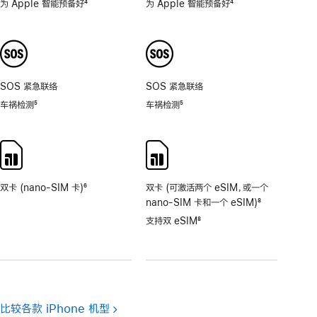
为 Apple 智能预备好
4
为 Apple 智能预备好
4
脚
脚
注
注
SOS 紧急联络
SOS 紧急联络
车祸检测
5
车祸检测
5
脚
脚
注
注
双卡 (nano-SIM 卡)
6
双卡 (可激活两个 eSIM，或一个
脚
nano-SIM 卡和一个 eSIM)
8
注
脚
支持双 eSIM
8
注
脚
注
比较各款 iPhone 机型