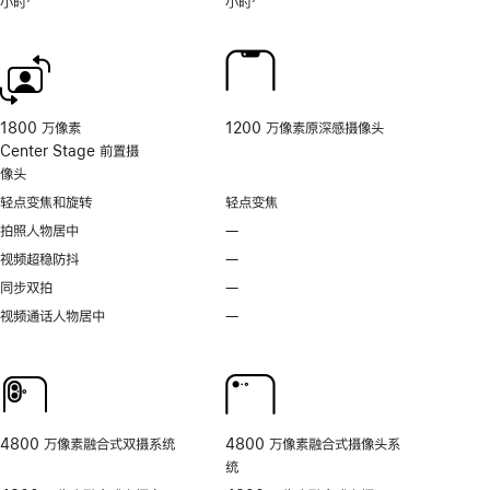
小时
7
小时
7
具
脚
脚
的
注
注
相
机
控
制。
1800 万像素
1200 万像素原深感摄像头
Center Stage 前置摄
像头
轻点变焦和旋转
轻点变焦
拍照人物居中
—
不
支
视频超稳防抖
—
不
持
支
同步双拍
—
不
拍
持
支
视频通话人物居中
—
无
照
视
持
视
人
频
同
频
物
超
步
通
居
稳
双
话
中
防
拍
人
抖
4800 万像素融合式双摄系统
4800 万像素融合式摄像头系
物
统
居