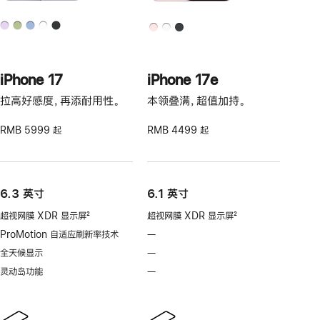
iPhone 17
iPhone 17e
拉高好感度，再添耐用性。
本领叠满，超值加持。
RMB 5999 起
RMB 4499 起
6.3 英寸
6.1 英寸
超视网膜 XDR 显示屏
2
超视网膜 XDR 显示屏
2
脚
脚
ProMotion 自适应刷新率技术
—
不
注
注
支
全天候显示
—
不
持
支
灵动岛功能
—
不
ProMotion
持
支
自
全
持
适
天
灵