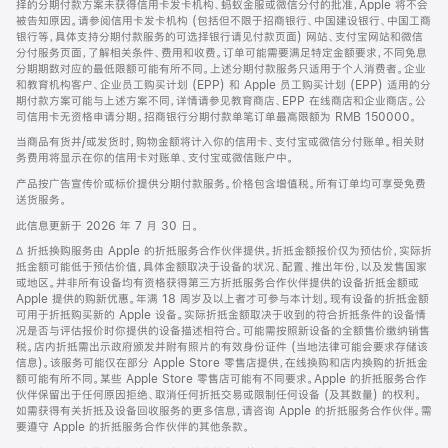
择的分期付款方案未获得信用卡发卡机构、蚂蚁金服或微信分付的批准，Apple 将不会
被告知原因。请参阅信用卡发卡机构 (包括但不限于招商银行、中国建设银行、中国工商
银行等，具体支持分期付款服务的可选择银行请见付款页面) 网站、支付宝网站和微信
分付服务页面，了解相关条件、费用和收费。订单可能需要满足特定金额要求，不同免息
分期期数对应的最低限额可能有所不同。上述分期付款服务只适用于个人消费者。企业
和教育机构客户、企业员工购买计划 (EPP) 和 Apple 员工购买计划 (EPP) 适用的分
期付款方案可能与上述方案不同，详情请参见教育商店、EPP 在线商店和企业商店。公
司信用卡无资格申请分期。招商银行分期付款单笔订单最高限额为 RMB 150000。
当商品有货并/或发货时，购物金额将计入你的信用卡、支付宝或微信分付账单。相关财
务费用将显示在你的信用卡对账单、支付宝或微信账户中。
产品按广告宣传价或标价提供分期付款服务。价格包含增值税。所有订单均可享受免费
送货服务。
此信息更新于 2026 年 7 月 30 日。
脚
∆ 折抵换购服务由 Apple 的折抵服务合作伙伴提供。折抵金额报价仅为预估价，实际折
注
抵金额可能低于预估价值，具体金额取决于设备的状况、配置、推出年份，以及发售国家
或地区。并非所有设备均有资格获得第三方折抵服务合作伙伴提供的设备折抵金额或
Apple 提供的购新优惠。年满 18 周岁及以上者才可参与本计划。现有设备的折抵金额
可用于折抵购买新的 Apple 设备。实际折抵金额取决于收到的符合折抵条件的设备情
况是否与评估报价时你提供的设备描述相符合。可能需按照新设备的全额售价缴纳销售
税。店内折抵需出示政府颁发并附有照片的有效身份证件 (当地法律可能会要求存储该
信息)。该服务可能仅在部分 Apple Store 零售店提供，在线换购和店内换购的折抵金
额可能有所不同。某些 Apple Store 零售店可能有不同要求。Apple 的折抵服务合作
伙伴保留出于任何原因拒绝、取消任何折抵交易或限制任何设备 (及其数量) 的权利。
如需获得有关折抵及设备回收服务的更多信息，请咨询 Apple 的折抵服务合作伙伴。需
要遵守 Apple 的折抵服务合作伙伴的其他条款。