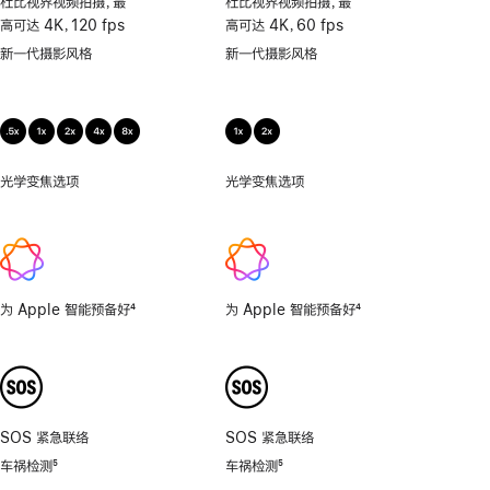
杜比视界视频拍摄，最
杜比视界视频拍摄，最
持
高可达 4K，120 fps
高可达 4K，60 fps
微
新一代摄影风格
新一代摄影风格
距
摄
影
光学变焦选项
0.5
光学变焦选项
1x、
倍，
2x
1
倍，
2
倍，
为 Apple 智能预备好
4
为 Apple 智能预备好
4
4
脚
脚
倍，
注
注
8
倍。
SOS 紧急联络
SOS 紧急联络
车祸检测
5
车祸检测
5
脚
脚