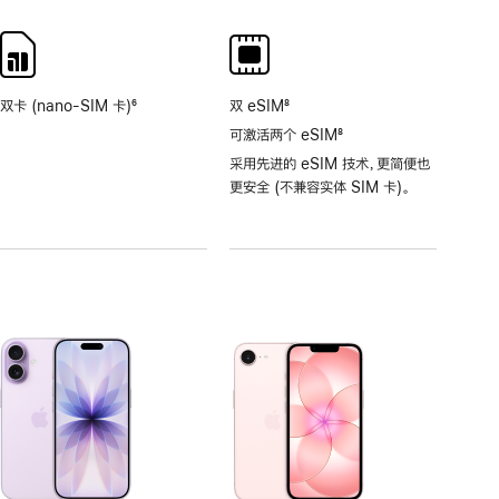
注
注
双卡 (nano-SIM 卡)
6
双 eSIM
8
脚
脚
可激活两个 eSIM
8
注
注
脚
采用先进的 eSIM 技术，更简便也
注
更安全 (不兼容实体 SIM 卡)。