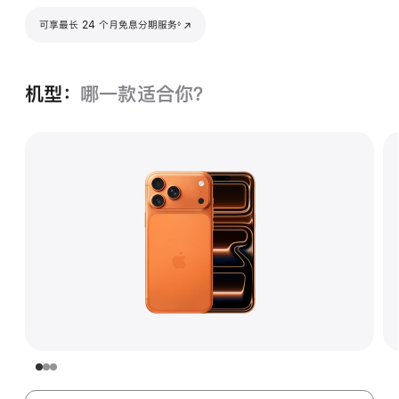
脚注
可享最长 24 个月免息分期服务
(在新窗口中打开)
◊
机型：
哪一款适合你？