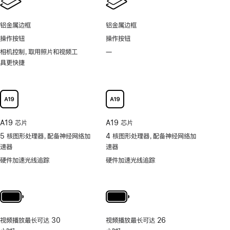
应
候
动
刷
显
岛
新
铝金属边框
铝金属边框
示
功
率
操作按钮
操作按钮
能
技
相机控制，取用照片和视频工
—
不
术
具更快捷
支
持
可
以
更
快
A19 芯片
A19 芯片
捷
5 核图形处理器，配备神经网络加
4 核图形处理器，配备神经网络加
地
速器
速器
取
用
硬件加速光线追踪
硬件加速光线追踪
照
片
和
视
频
视频播放最长可达 30
视频播放最长可达 26
工