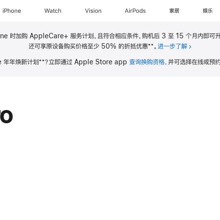
iPhone
Watch
Vision
AirPods
家居
娱乐
ne 时加购 AppleCare+ 服务计划，且符合相应条件，购机后 3 至 15 个月内即可升
**
还可享原设备购买价格至少 50% 的折抵优惠
。
进一步了解
关于 iPho
**
ne 年年焕新计划
？立即通过 Apple Store app
查询换购资格，
并可选择在线或预约
ro