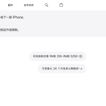
配件
技术支持
级下一部 iPhone，
ne 年年焕新计划
到店升级换购。
脚
折抵换购优惠 RMB 250-RMB 5250
∆
注
脚
可享最长 24 个月免息分期服务
(在
◊
注
新
窗
口
中
打
开)