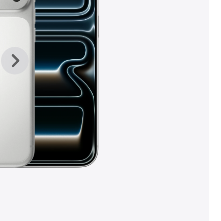
上
下
一
一
张
张
图
图
库
库
图
图
片
片