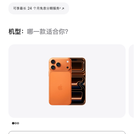
脚注
可享最长 24 个月免息分期服务
(在新窗口中打开)
◊
机型：
哪一款适合你？