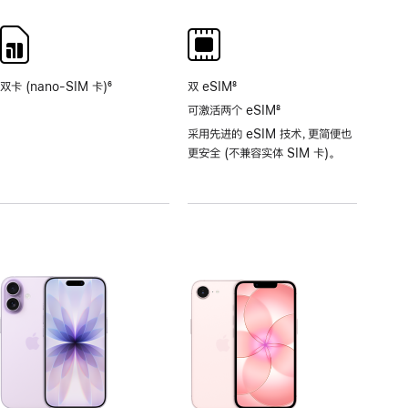
注
注
双卡 (nano-SIM 卡)
6
双 eSIM
8
脚
脚
可激活两个 eSIM
8
注
注
脚
采用先进的 eSIM 技术，更简便也
注
更安全 (不兼容实体 SIM 卡)。