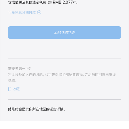
含增值税及其他法定税费
：约 RMB 2,077
。
◊◊
脚
注
可享免息分期付款
(iPhone 17 Pro Max
2TB
星
宇
添加到购物袋
橙
色
cosmicorange
2tb
的
分
期
需要考虑一下？
付
将此设备加入你的收藏，即可先保留全部配置选择，之后随时回来再继续
款
选购。
选
收藏
项)
结账时会显示你所在地区的送货详情。