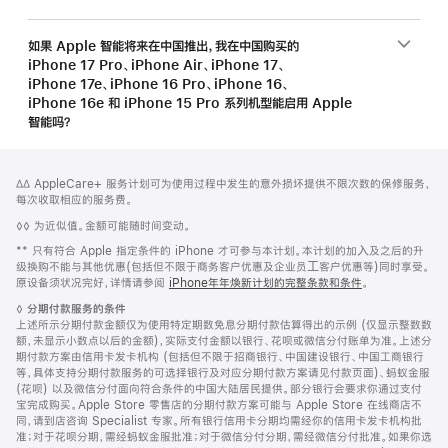
如果 Apple 智能将来在中国推出，我在中国购买的
iPhone 17 Pro、iPhone Air、iPhone 17、
iPhone 17e、iPhone 16 Pro、iPhone 16、
iPhone 16e 和 iPhone 15 Pro 系列机型能启用 Apple
智能吗？
网
脚
脚
∆∆ AppleCare+ 服务计划可为使用过程中发生的意外损坏提供不限次数的保修服务，
注
页
注
每次收取相应的服务费。
页
脚
◊◊ 为近似值。金额可能随时间变动。
脚
注
脚
** 只有符合 Apple 指定条件的 iPhone 才可参与本计划。本计划的加⼊及之后的升
注
级换购不能与其他优惠(包括但不限于商务客户优惠及企业员⼯客户优惠等)同时享受。
原设备须状况完好，详情请参阅
iPhone年年焕新计划的完整条款和条件
。
脚
◊
分期付款服务的条件
注
上述所示分期付款金额仅为使用特定期数免息分期付款估算得出的示例 (仅显示整数数
额，未显示小数点以后的金额)，实际支付金额以银行、花呗或微信分付账单为准。上述分
期付款方案由信用卡发卡机构 (包括但不限于招商银行、中国建设银行、中国工商银行
等，具体支持分期付款服务的可选择银行及对应分期付款方案请见付款页面)、蚂蚁金服
(花呗) 以及微信分付面向符合条件的中国大陆居民提供。部分银行会要求你通过支付
宝完成购买。Apple Store 零售店的分期付款方案可能与 Apple Store 在线商店不
同，请到店咨询 Specialist 专家。所有银行信用卡分期均需经你的信用卡发卡机构批
准；对于花呗分期，需经蚂蚁金服批准；对于微信分付分期，需经微信分付批准。如果你选