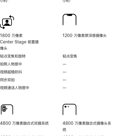
小时
7
小时
7
具
脚
脚
的
注
注
相
机
控
制。
1800 万像素
1200 万像素原深感摄像头
Center Stage 前置摄
像头
轻点变焦和旋转
轻点变焦
拍照人物居中
—
不
支
视频超稳防抖
—
不
持
支
同步双拍
—
不
拍
持
支
视频通话人物居中
—
无
照
视
持
视
人
频
同
频
物
超
步
通
居
稳
双
话
中
防
拍
人
抖
4800 万像素融合式双摄系统
4800 万像素融合式摄像头系
物
统
居