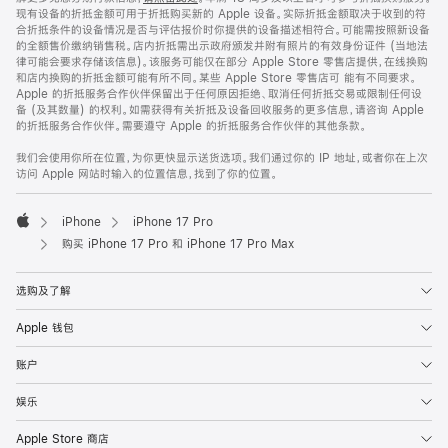
现有设备的折抵金额可用于折抵购买新的 Apple 设备。实际折抵金额取决于收到的符
合折抵条件的设备情况是否与评估报价时你提供的设备描述相符合。可能需按照新设备
的全额售价缴纳销售税。店内折抵需出示政府颁发并附有照片的有效身份证件 (当地法
律可能会要求存储该信息)。该服务可能仅在部分 Apple Store 零售店提供，在线换购
和店内换购的折抵金额可能有所不同。某些 Apple Store 零售店可 能有不同要求。
Apple 的折抵服务合作伙伴保留出于任何原因拒绝、取消任何折抵交易或限制任何设
备 (及其数量) 的权利。如需获得有关折抵及设备回收服务的更多信息，请咨询 Apple
的折抵服务合作伙伴。需要遵守 Apple 的折抵服务合作伙伴的其他条款。
我们会使用你所在位置，为你更快显示送货选项。我们通过你的 IP 地址，或者你在上次
访问 Apple 网站时输入的位置信息，找到了你的位置。
iPhone
iPhone 17 Pro
Apple
购买 iPhone 17 Pro 和 iPhone 17 Pro Max
选购及了解
Apple 钱包
账户
娱乐
Apple Store 商店