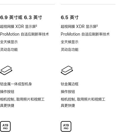
6.9 英寸或 6.3 英寸
6.5 英寸
超视网膜 XDR 显示屏
2
超视网膜 XDR 显示屏
2
脚
脚
ProMotion 自适应刷新率技术
ProMotion 自适应刷新率技术
注
注
全天候显示
全天候显示
灵动岛功能
灵动岛功能
铝金属一体成型机身
钛金属边框
操作按钮
操作按钮
相机控制，取用照片和视频工
相机控制，取用照片和视频工
具更快捷
具更快捷