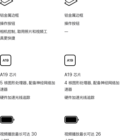
应
候
动
刷
显
岛
新
铝金属边框
铝金属边框
示
功
率
操作按钮
操作按钮
能
技
相机控制，取用照片和视频工
—
不
术
具更快捷
支
持
可
以
更
快
A19 芯片
A19 芯片
捷
5 核图形处理器，配备神经网络加
4 核图形处理器，配备神经网络加
地
速器
速器
取
用
硬件加速光线追踪
硬件加速光线追踪
照
片
和
视
频
视频播放最长可达 30
视频播放最长可达 26
工