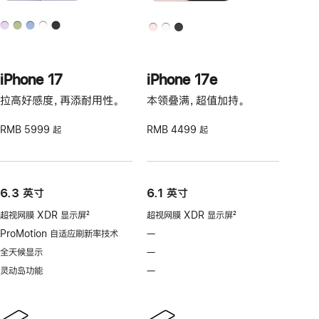
iPhone 17
iPhone 17e
拉高好感度，再添耐用性。
本领叠满，超值加持。
RMB 5999 起
RMB 4499 起
6.3 英寸
6.1 英寸
超视网膜 XDR 显示屏
2
超视网膜 XDR 显示屏
2
脚
脚
ProMotion 自适应刷新率技术
—
不
注
注
支
全天候显示
—
不
持
支
灵动岛功能
—
不
ProMotion
持
支
自
全
持
适
天
灵