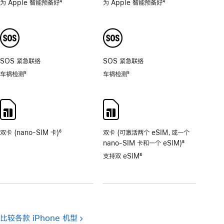
为 Apple 智能预备好
4
为 Apple 智能预备好
4
脚
脚
注
注
SOS 紧急联络
SOS 紧急联络
车祸检测
5
车祸检测
5
脚
脚
注
注
双卡 (nano-SIM 卡)
6
双卡 (可激活两个 eSIM，或一个
脚
nano-SIM 卡和一个 eSIM)
8
注
脚
支持双 eSIM
8
注
脚
注
比较各款 iPhone 机型