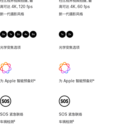
杜比视界视频拍摄，最
杜比视界视频拍摄，最
持
高可达 4K，120 fps
高可达 4K，60 fps
微
新一代摄影风格
新一代摄影风格
距
摄
影
光学变焦选项
0.5
光学变焦选项
1x、
倍，
2x
1
倍，
2
倍，
为 Apple 智能预备好
4
为 Apple 智能预备好
4
4
脚
脚
倍，
注
注
8
倍。
SOS 紧急联络
SOS 紧急联络
车祸检测
5
车祸检测
5
脚
脚