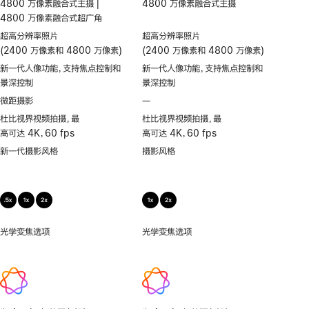
4800 万像素融合式主摄 |
4800 万像素融合式主摄
中
4800 万像素融合式超广角
超高分辨率照片
超高分辨率照片
(2400 万像素和 4800 万像素)
(2400 万像素和 4800 万像素)
新一代人像功能，支持焦点控制和
新一代人像功能，支持焦点控制和
景深控制
景深控制
微距摄影
—
不
支
杜比视界视频拍摄，最
杜比视界视频拍摄，最
持
高可达 4K，60 fps
高可达 4K，60 fps
微
新一代摄影风格
摄影风格
距
摄
影
光学变焦选项
.5x、
光学变焦选项
1x、
1x、
2x
2x