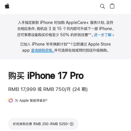
Apple
入手指定新款 iPhone 时加购 AppleCare+ 服务计划，且符
合相应条件，购机后 3 至 15 个月内即可升级下一部 iPhone，
**
还可享原设备购买价格至少 50% 的折抵优惠
。
进一步了解
关于 iPho
脚
**
已加入 iPhone 年年焕新计划
？立即通过 Apple Store
注
脚
app
查询换购资格，
并可选择在线或预约到店升级换购。
注
购买 iPhone 17 Pro
RMB 17,999
或
RMB 750/月 (24 期)
为 Apple 智能预备好
脚
4
注
脚注
折抵换购优惠 RMB 250-RMB 5250
∆