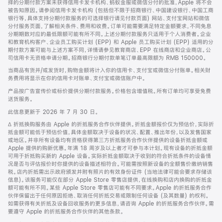
择的分期付款方案未获得信用卡发卡机构、蚂蚁金服或微信分付的批准，Apple 将不会
被告知原因。请参阅信用卡发卡机构 (包括但不限于招商银行、中国建设银行、中国工商
银行等，具体支持分期付款服务的可选择银行请见付款页面) 网站、支付宝网站和微信
分付服务页面，了解相关条件、费用和收费。订单可能需要满足特定金额要求，不同免息
分期期数对应的最低限额可能有所不同。上述分期付款服务只适用于个人消费者。企业
和教育机构客户、企业员工购买计划 (EPP) 和 Apple 员工购买计划 (EPP) 适用的分
期付款方案可能与上述方案不同，详情请参见教育商店、EPP 在线商店和企业商店。公
司信用卡无资格申请分期。招商银行分期付款单笔订单最高限额为 RMB 150000。
当商品有货并/或发货时，购物金额将计入你的信用卡、支付宝或微信分付账单。相关财
务费用将显示在你的信用卡对账单、支付宝或微信账户中。
产品按广告宣传价或标价提供分期付款服务。价格包含增值税。所有订单均可享受免费
送货服务。
此信息更新于 2026 年 7 月 30 日。
脚
∆ 折抵换购服务由 Apple 的折抵服务合作伙伴提供。折抵金额报价仅为预估价，实际折
注
抵金额可能低于预估价值，具体金额取决于设备的状况、配置、推出年份，以及发售国家
或地区。并非所有设备均有资格获得第三方折抵服务合作伙伴提供的设备折抵金额或
Apple 提供的购新优惠。年满 18 周岁及以上者才可参与本计划。现有设备的折抵金额
可用于折抵购买新的 Apple 设备。实际折抵金额取决于收到的符合折抵条件的设备情
况是否与评估报价时你提供的设备描述相符合。可能需按照新设备的全额售价缴纳销售
税。店内折抵需出示政府颁发并附有照片的有效身份证件 (当地法律可能会要求存储该
信息)。该服务可能仅在部分 Apple Store 零售店提供，在线换购和店内换购的折抵金
额可能有所不同。某些 Apple Store 零售店可能有不同要求。Apple 的折抵服务合作
伙伴保留出于任何原因拒绝、取消任何折抵交易或限制任何设备 (及其数量) 的权利。
如需获得有关折抵及设备回收服务的更多信息，请咨询 Apple 的折抵服务合作伙伴。需
要遵守 Apple 的折抵服务合作伙伴的其他条款。