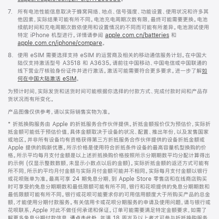
脚
7.
所有电池性能信息取决于蜂窝网络、地点、信号强度、功能设置、使用状况和许多其
注
他因素，实际结果可能有所不同。电池充电周期次数有限，最终可能需要更换。电池
续航时间和充电周期次数依使用和设置情况的不同而可能有所差异。电池测试使用
特定 iPhone 机型进行。详情请参阅
apple.com.cn/batteries
和
apple.com.cn/iphone/compare
。
脚
8.
使用 eSIM 需要选择支持 eSIM 的运营商及相关的移动通信服务计划。在中国大
注
陆仅支持激活型号 A3518 和 A3635。请前往中国移动、中国电信或中国联通的
线下营业厅核验身份证件并进行激活。激活可能需要符合更多要求。进一步了解
如
何在中国大陆激活 eSIM
。
为预计时间，实际发货和送货时间可能根据你选择的付款方式、完成付款时间和产品存
货状况而有所变化。
产品图像仅供参考，请以实际销售实物为准。
* 折抵换购服务由 Apple 的折抵服务合作伙伴提供。折抵金额报价仅为预估价，实际折
抵金额可能低于预估价值，具体金额取决于设备的状况、配置、推出年份，以及发售国家
或地区。并非所有设备均有资格获得第三方折抵服务合作伙伴提供的设备折抵金额或
Apple 提供的购新优惠。所示价格是使用符合折抵条件设备的最高容量机型换购的价
格。所示平均每月支付金额是以上述折抵换购价格按照所示分期期数平均分配计算得出
的示例 (仅显示整数数额，未显示小数点以后的金额)。实际折抵金额的返还方式可能有
所不同，所示的平均月付金额与实际月付金额可能并不相同。实际每月支付金额以银行
或花呗账单为准。最高可享 24 期免息分期，到 Apple Store 零售店和在线商店购买
时可享受的免息分期期数和最低限额可能有所不同，银行和花呗提供的免息分期期数和
最低限额可能有所不同。银行或花呗可能要求你的可用信用额度大于所购买产品的总金
额，才能使用分期付款服务。有关信用卡或花呗分期服务的申请及使用问题，请与银行或
花呗联系，Apple 对此不做任何承诺和保证。订单可能需要满足特定金额要求，如需了
解更多免息分期付款信息，
请点击此处
。年满 18 周岁及以上者才可参与折抵换购服务。