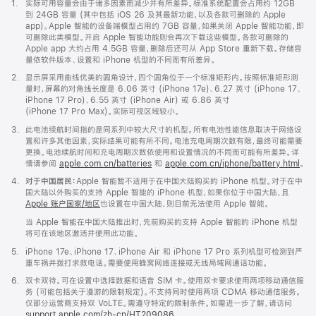
脚
1.
实际可用容量会由于诸多因素而减少并有所差异。标准系统配置会占用约 12GB
注
到 24GB 容量 (其中包括 iOS 26 及其最新功能，以及各款可删除的 Apple
app)。Apple 智能的设备端模型占用约 7GB 容量，如果关闭 Apple 智能功能，即
可删除此类模型。开启 Apple 智能功能则会再次下载这些模型。各款可删除的
Apple app 大约占用 4.5GB 容量，删除后还可从 App Store 重新下载。存储容
量依软件版本、设置和 iPhone 机型的不同而有所差异。
脚
2.
显示屏采用曲线优美的圆角设计，四个圆角位于一个标准矩形内。按照标准矩形测
注
量时，屏幕的对角线长度是 6.06 英寸 (iPhone 17e)、6.27 英寸 (iPhone 17、
iPhone 17 Pro)、6.55 英寸 (iPhone Air) 或 6.86 英寸
(iPhone 17 Pro Max)。实际可视区域较小。
脚
3.
此电池续航时间指的是同系列中较大尺寸的机型。所有电池性能信息取决于网络设
注
置和许多其他因素，实际结果可能有所不同。电池充电周期次数有限，最终可能需要
更换。电池续航时间和充电周期次数依使用和设置情况的不同而可能有所差异。详
情请参阅
apple.com.cn/batteries
和
apple.com.cn/iphone/battery.html
。
脚
4.
对于中国居民：
Apple 智能暂不适用于在中国大陆购买的 iPhone 机型。对于在中
注
国大陆以外购买的支持 Apple 智能的 iPhone 机型，如果你位于中国大陆，且
Apple 账户国家/地区
也设置在中国大陆，则目前无法使用 Apple 智能。
当 Apple 智能在中国大陆推出时，先前购买的支持 Apple 智能的 iPhone 机型
将可在该地区激活并使用此功能。
脚
5.
iPhone 17e、iPhone 17、iPhone Air 和 iPhone 17 Pro 系列机型可检测到严
注
重车祸并拨打求救电话。需要使用蜂窝网络连接或无线局域网通话功能。
脚
6.
双卡双待。可在设置中选择数据和语音 SIM 卡。使用双卡要求使用两项移动通信服
注
务 (可能包括关于漫游的限制规定)。不支持同时使用两项 CDMA 移动通信服务。
仅部分运营商支持双 VoLTE。需遵守特定的限制条件。如需进一步了解，请访问
support.apple.com/zh-cn/HT209086
。