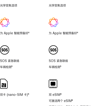
光学变焦选项
0.5
光学变焦选项
1x、
倍，
2x
1
倍，
2
倍，
为 Apple 智能预备好
4
为 Apple 智能预备好
4
4
脚
脚
倍，
注
注
8
倍。
SOS 紧急联络
SOS 紧急联络
车祸检测
5
车祸检测
5
脚
脚
注
注
双卡 (nano-SIM 卡)
6
双 eSIM
8
脚
脚
可激活两个 eSIM
8
注
注
脚