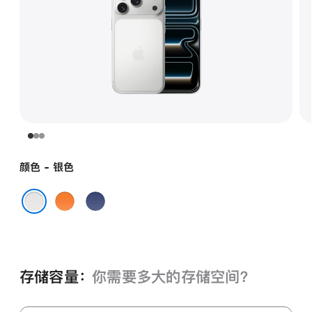
颜色 - 银色
星
深
宇
蓝
银色
橙
色
色
存储容量：
你需要多大的存储空⁠间？