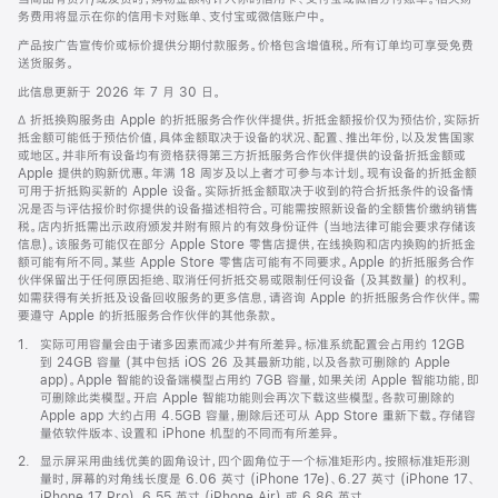
务费用将显示在你的信用卡对账单、支付宝或微信账户中。
产品按广告宣传价或标价提供分期付款服务。价格包含增值税。所有订单均可享受免费
送货服务。
此信息更新于 2026 年 7 月 30 日。
脚
∆ 折抵换购服务由 Apple 的折抵服务合作伙伴提供。折抵金额报价仅为预估价，实际折
注
抵金额可能低于预估价值，具体金额取决于设备的状况、配置、推出年份，以及发售国家
或地区。并非所有设备均有资格获得第三方折抵服务合作伙伴提供的设备折抵金额或
Apple 提供的购新优惠。年满 18 周岁及以上者才可参与本计划。现有设备的折抵金额
可用于折抵购买新的 Apple 设备。实际折抵金额取决于收到的符合折抵条件的设备情
况是否与评估报价时你提供的设备描述相符合。可能需按照新设备的全额售价缴纳销售
税。店内折抵需出示政府颁发并附有照片的有效身份证件 (当地法律可能会要求存储该
信息)。该服务可能仅在部分 Apple Store 零售店提供，在线换购和店内换购的折抵金
额可能有所不同。某些 Apple Store 零售店可能有不同要求。Apple 的折抵服务合作
伙伴保留出于任何原因拒绝、取消任何折抵交易或限制任何设备 (及其数量) 的权利。
如需获得有关折抵及设备回收服务的更多信息，请咨询 Apple 的折抵服务合作伙伴。需
要遵守 Apple 的折抵服务合作伙伴的其他条款。
脚
1.
实际可用容量会由于诸多因素而减少并有所差异。标准系统配置会占用约 12GB
注
到 24GB 容量 (其中包括 iOS 26 及其最新功能，以及各款可删除的 Apple
app)。Apple 智能的设备端模型占用约 7GB 容量，如果关闭 Apple 智能功能，即
可删除此类模型。开启 Apple 智能功能则会再次下载这些模型。各款可删除的
Apple app 大约占用 4.5GB 容量，删除后还可从 App Store 重新下载。存储容
量依软件版本、设置和 iPhone 机型的不同而有所差异。
脚
2.
显示屏采用曲线优美的圆角设计，四个圆角位于一个标准矩形内。按照标准矩形测
注
量时，屏幕的对角线长度是 6.06 英寸 (iPhone 17e)、6.27 英寸 (iPhone 17、
iPhone 17 Pro)、6.55 英寸 (iPhone Air) 或 6.86 英寸