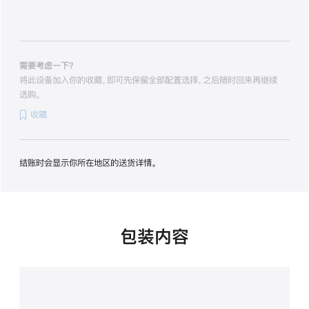
的
分
期
付
款
需要考虑一下？
选
将此设备加入你的收藏，即可先保留全部配置选择，之后随时回来再继续
项)
选购。
收藏
结账时会显示你所在地区的送货详情。
包装内容