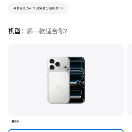
脚注
可享最长 24 个月免息分期服务
(在新窗口中打开)
◊
机型：
哪一款适合你？