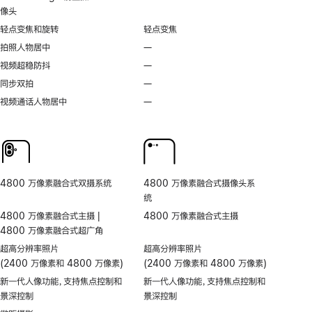
像头
轻点变焦和旋转
轻点变焦
拍照人物居中
—
不
支
视频超稳防抖
—
不
持
支
同步双拍
—
不
拍
持
支
视频通话人物居中
—
无
照
视
持
视
人
频
同
频
物
超
步
通
居
稳
双
话
中
防
拍
人
抖
4800 万像素融合式双摄系统
4800 万像素融合式摄像头系
物
统
居
4800 万像素融合式主摄 |
4800 万像素融合式主摄
中
4800 万像素融合式超广角
超高分辨率照片
超高分辨率照片
(2400 万像素和 4800 万像素)
(2400 万像素和 4800 万像素)
新一代人像功能，支持焦点控制和
新一代人像功能，支持焦点控制和
景深控制
景深控制