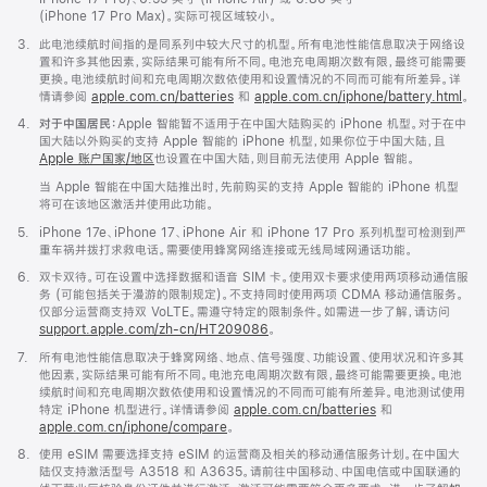
(iPhone 17 Pro Max)。实际可视区域较小。
脚
3.
此电池续航时间指的是同系列中较大尺寸的机型。所有电池性能信息取决于网络设
注
置和许多其他因素，实际结果可能有所不同。电池充电周期次数有限，最终可能需要
更换。电池续航时间和充电周期次数依使用和设置情况的不同而可能有所差异。详
情请参阅
apple.com.cn/batteries
和
apple.com.cn/iphone/battery.html
。
脚
4.
对于中国居民：
Apple 智能暂不适用于在中国大陆购买的 iPhone 机型。对于在中
注
国大陆以外购买的支持 Apple 智能的 iPhone 机型，如果你位于中国大陆，且
Apple 账户国家/地区
也设置在中国大陆，则目前无法使用 Apple 智能。
当 Apple 智能在中国大陆推出时，先前购买的支持 Apple 智能的 iPhone 机型
将可在该地区激活并使用此功能。
脚
5.
iPhone 17e、iPhone 17、iPhone Air 和 iPhone 17 Pro 系列机型可检测到严
注
重车祸并拨打求救电话。需要使用蜂窝网络连接或无线局域网通话功能。
脚
6.
双卡双待。可在设置中选择数据和语音 SIM 卡。使用双卡要求使用两项移动通信服
注
务 (可能包括关于漫游的限制规定)。不支持同时使用两项 CDMA 移动通信服务。
仅部分运营商支持双 VoLTE。需遵守特定的限制条件。如需进一步了解，请访问
support.apple.com/zh-cn/HT209086
。
脚
7.
所有电池性能信息取决于蜂窝网络、地点、信号强度、功能设置、使用状况和许多其
注
他因素，实际结果可能有所不同。电池充电周期次数有限，最终可能需要更换。电池
续航时间和充电周期次数依使用和设置情况的不同而可能有所差异。电池测试使用
特定 iPhone 机型进行。详情请参阅
apple.com.cn/batteries
和
apple.com.cn/iphone/compare
。
脚
8.
使用 eSIM 需要选择支持 eSIM 的运营商及相关的移动通信服务计划。在中国大
注
陆仅支持激活型号 A3518 和 A3635。请前往中国移动、中国电信或中国联通的