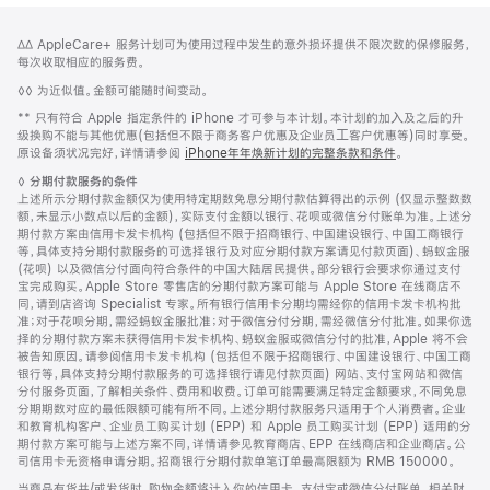
网
脚
脚
∆∆ AppleCare+ 服务计划可为使用过程中发生的意外损坏提供不限次数的保修服务，
注
页
注
每次收取相应的服务费。
页
脚
◊◊ 为近似值。金额可能随时间变动。
脚
注
脚
** 只有符合 Apple 指定条件的 iPhone 才可参与本计划。本计划的加⼊及之后的升
注
级换购不能与其他优惠(包括但不限于商务客户优惠及企业员⼯客户优惠等)同时享受。
原设备须状况完好，详情请参阅
iPhone年年焕新计划的完整条款和条件
。
脚
◊
分期付款服务的条件
注
上述所示分期付款金额仅为使用特定期数免息分期付款估算得出的示例 (仅显示整数数
额，未显示小数点以后的金额)，实际支付金额以银行、花呗或微信分付账单为准。上述分
期付款方案由信用卡发卡机构 (包括但不限于招商银行、中国建设银行、中国工商银行
等，具体支持分期付款服务的可选择银行及对应分期付款方案请见付款页面)、蚂蚁金服
(花呗) 以及微信分付面向符合条件的中国大陆居民提供。部分银行会要求你通过支付
宝完成购买。Apple Store 零售店的分期付款方案可能与 Apple Store 在线商店不
同，请到店咨询 Specialist 专家。所有银行信用卡分期均需经你的信用卡发卡机构批
准；对于花呗分期，需经蚂蚁金服批准；对于微信分付分期，需经微信分付批准。如果你选
择的分期付款方案未获得信用卡发卡机构、蚂蚁金服或微信分付的批准，Apple 将不会
被告知原因。请参阅信用卡发卡机构 (包括但不限于招商银行、中国建设银行、中国工商
银行等，具体支持分期付款服务的可选择银行请见付款页面) 网站、支付宝网站和微信
分付服务页面，了解相关条件、费用和收费。订单可能需要满足特定金额要求，不同免息
分期期数对应的最低限额可能有所不同。上述分期付款服务只适用于个人消费者。企业
和教育机构客户、企业员工购买计划 (EPP) 和 Apple 员工购买计划 (EPP) 适用的分
期付款方案可能与上述方案不同，详情请参见教育商店、EPP 在线商店和企业商店。公
司信用卡无资格申请分期。招商银行分期付款单笔订单最高限额为 RMB 150000。
当商品有货并/或发货时，购物金额将计入你的信用卡、支付宝或微信分付账单。相关财