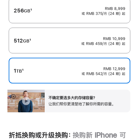
RMB 8,999
256
1
GB
或 RMB 375/月 (24 期) 起
脚
注
RMB 10,999
512
1
GB
或 RMB 459/月 (24 期) 起
脚
注
RMB 12,999
1
1
TB
或 RMB 542/月 (24 期) 起
脚
注
不确定要选多大的存储容量？
展
让我们帮你更清楚地了解你所需的容‍量‍。
开
折抵换购或升级换购：
换购新 iPhone 可