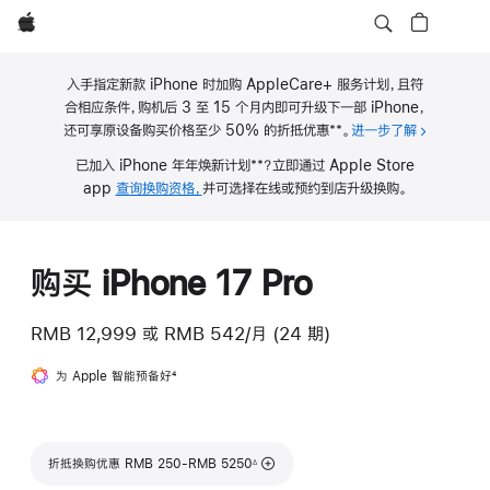
Apple
入手指定新款 iPhone 时加购 AppleCare+ 服务计划，且符
合相应条件，购机后 3 至 15 个月内即可升级下一部 iPhone，
**
还可享原设备购买价格至少 50% 的折抵优惠
。
进一步了解
关于 iPho
脚
**
已加入 iPhone 年年焕新计划
？立即通过 Apple Store
注
脚
app
查询换购资格，
并可选择在线或预约到店升级换购。
注
购买 iPhone 17 Pro
RMB 12,999
或
RMB 542/月 (24 期)
为 Apple 智能预备好
脚
4
注
脚注
折抵换购优惠 RMB 250-RMB 5250
∆