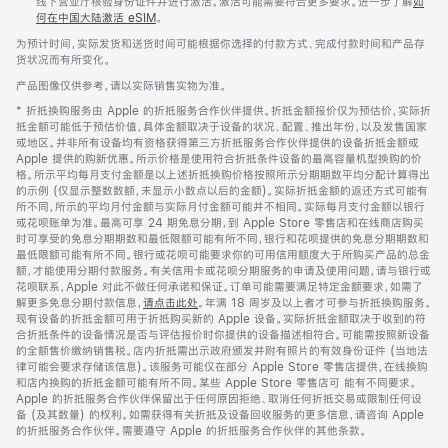
线下营业厅核验身份证件并进行激活。激活可能需要符合更多要求。进一步了解
如
何在中国大陆激活 eSIM
。
为预计时间，实际发货和送货时间可能根据你选择的付款方式、完成付款时间和产品存
货状况而有所变化。
产品图像仅供参考，请以实际销售实物为准。
* 折抵换购服务由 Apple 的折抵服务合作伙伴提供。折抵金额报价仅为预估价，实际折
抵金额可能低于预估价值，具体金额取决于设备的状况、配置、推出年份，以及发售国家
或地区。并非所有设备均有资格获得第三方折抵服务合作伙伴提供的设备折抵金额或
Apple 提供的购新优惠。所示价格是使用符合折抵条件设备的最高容量机型换购的价
格。所示平均每月支付金额是以上述折抵换购价格按照所示分期期数平均分配计算得出
的示例 (仅显示整数数额，未显示小数点以后的金额)。实际折抵金额的返还方式可能有
所不同，所示的平均月付金额与实际月付金额可能并不相同。实际每月支付金额以银行
或花呗账单为准。最高可享 24 期免息分期，到 Apple Store 零售店和在线商店购买
时可享受的免息分期期数和最低限额可能有所不同，银行和花呗提供的免息分期期数和
最低限额可能有所不同。银行或花呗可能要求你的可用信用额度大于所购买产品的总金
额，才能使用分期付款服务。有关信用卡或花呗分期服务的申请及使用问题，请与银行或
花呗联系，Apple 对此不做任何承诺和保证。订单可能需要满足特定金额要求，如需了
解更多免息分期付款信息，
请点击此处
。年满 18 周岁及以上者才可参与折抵换购服务。
现有设备的折抵金额可用于折抵购买新的 Apple 设备。实际折抵金额取决于收到的符
合折抵条件的设备情况是否与评估报价时你提供的设备描述相符合。可能需按照新设备
的全额售价缴纳销售税。店内折抵需出示政府颁发并附有照片的有效身份证件 (当地法
律可能会要求存储该信息)。该服务可能仅在部分 Apple Store 零售店提供，在线换购
和店内换购的折抵金额可能有所不同。某些 Apple Store 零售店可 能有不同要求。
Apple 的折抵服务合作伙伴保留出于任何原因拒绝、取消任何折抵交易或限制任何设
备 (及其数量) 的权利。如需获得有关折抵及设备回收服务的更多信息，请咨询 Apple
的折抵服务合作伙伴。需要遵守 Apple 的折抵服务合作伙伴的其他条款。