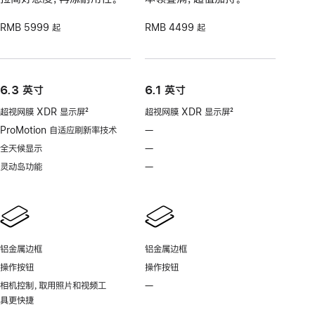
RMB 5999 起
RMB 4499 起
6.3 英寸
6.1 英寸
超视网膜 XDR 显示屏
2
超视网膜 XDR 显示屏
2
脚
脚
ProMotion 自适应刷新率技术
—
不
注
注
支
全天候显示
—
不
持
支
灵动岛功能
—
不
ProMotion
持
支
自
全
持
适
天
灵
应
候
动
刷
显
岛
新
铝金属边框
铝金属边框
示
功
率
操作按钮
操作按钮
能
技
相机控制，取用照片和视频工
—
不
术
具更快捷
支