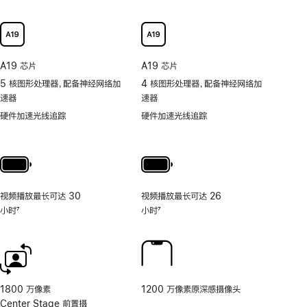
持
可
以
更
快
A19 芯片
A19 芯片
捷
5 核图形处理器，配备神经网络加
4 核图形处理器，配备神经网络加
地
速器
速器
取
用
硬件加速光线追踪
硬件加速光线追踪
照
片
和
视
频
视频播放最长可达 30
视频播放最长可达 26
工
小时
7
小时
7
具
脚
脚
的
注
注
相
机
控
制。
1800 万像素
1200 万像素原深感摄像头
Center Stage 前置摄