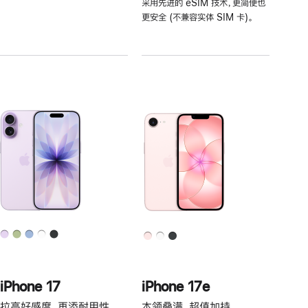
采用先进的 eSIM 技术，更简便也
注
更安全 (不兼容实体 SIM 卡)。
iPhone 17
iPhone 17e
拉高好感度，再添耐用性。
本领叠满，超值加持。