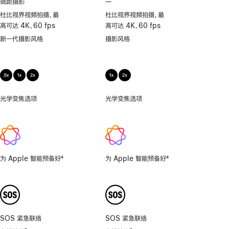
微距摄影
—
不
支
杜比视界视频拍摄，最
杜比视界视频拍摄，最
持
高可达 4K，60 fps
高可达 4K，60 fps
微
新一代摄影风格
摄影风格
距
摄
影
光学变焦选项
.5x、
光学变焦选项
1x、
1x、
2x
2x
为 Apple 智能预备好
4
为 Apple 智能预备好
4
脚
脚
注
注
SOS 紧急联络
SOS 紧急联络