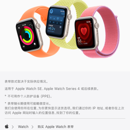
SE
3
网
脚
表带款式取决于实际供应情况。
注
页
适用于 Apple Watch SE、Apple Watch Series 4 或后续表款。
页
° 不可用作个人防护设备 (PPE)。
脚
* 表带随长期使用可能略微变长。
我们会使用你所在位置，为你更快显示送货选项。我们通过你的 IP 地址，或者你在上次
访问 Apple 网站时输入的位置信息，找到了你的位置。
Watch
购买 Apple Watch 表带