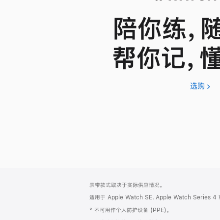
陪你练，
帮你记，
选购
App
Wat
SE
3
网
脚
表带款式取决于实际供应情况。
注
页
适用于 Apple Watch SE、Apple Watch Series
页
° 不可用作个人防护设备 (PPE)。
脚