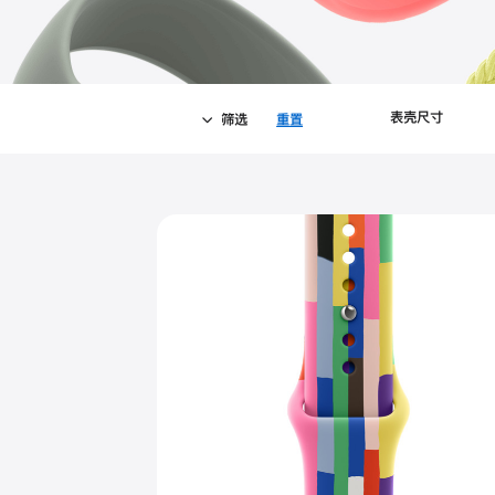
表壳尺寸
筛选
重置
-
筛
Close
筛
选
选