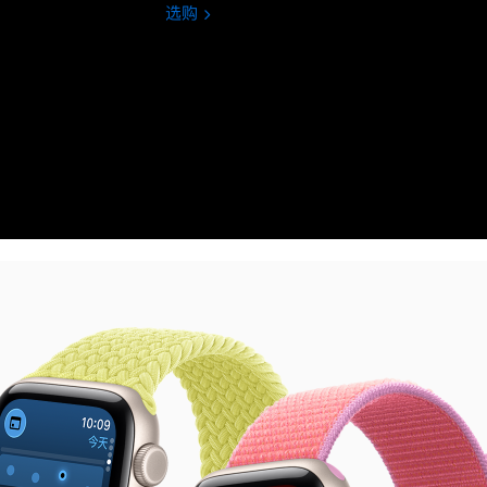
选购
Apple
Watch
Ultra
3