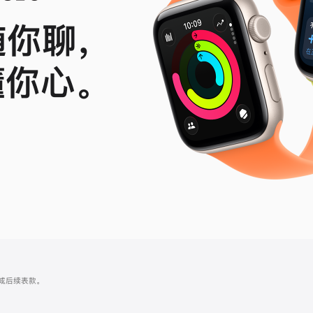
随你聊，
懂你心。
le
ch
 4 或后续表款。