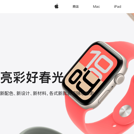
Apple
商店
Mac
iPad
亮彩好春光
Apple
新配色、新设计、新材料，各式新款表带随心探索。
Watch
表
带