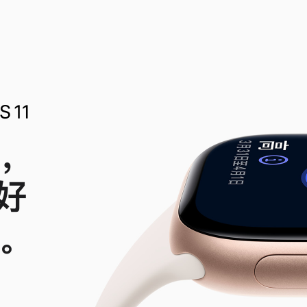
，
好
。