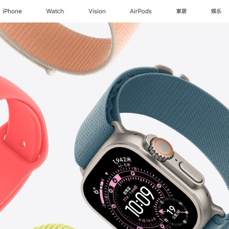
iPhone
Watch
Vision
AirPods
家居
娱乐