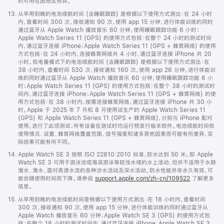
注
的可用性因地区而异。
脚
13.
从早用到晚的电池续航时间 (含睡眠跟踪) 是根据以下使用方式测出：在 24 小时
注
内，查看时间 300 次，接收通知 90 次，使用 app 15 分钟，进行体能训练的同时
通过蓝牙从 Apple Watch 播放音乐 60 分钟，使用睡眠跟踪功能 6 小时；
Apple Watch Series 11 (GPS) 的使用方式包括：在整个 24 小时的测试时间
内，通过蓝牙连接 iPhone；Apple Watch Series 11 (GPS + 蜂窝网络) 的使用
方式包括：在 24 小时内，连接蜂窝网络共 4 小时，通过蓝牙连接 iPhone 共 20
小时。低电量模式下的电池续航时间 (含睡眠跟踪) 是根据以下使用方式测出：在
38 小时内，查看时间 530 次，接收通知 160 次，使用 app 26 分钟，进行体能训
练的同时通过蓝牙从 Apple Watch 播放音乐 60 分钟，使用睡眠跟踪功能 6 小
时；Apple Watch Series 11 (GPS) 的使用方式包括：在整个 38 小时的测试时
间内，通过蓝牙连接 iPhone；Apple Watch Series 11 (GPS + 蜂窝网络) 的使
用方式包括：在 38 小时内，按需连接蜂窝网络，通过蓝牙连接 iPhone 共 30 小
时。Apple 于 2025 年 7 月和 8 月使用试生产的 Apple Watch Series 11
(GPS) 和 Apple Watch Series 11 (GPS + 蜂窝网络)，分别与 iPhone 配对
使用，进行了此项测试；所有设备在测试时均运行预发行版本软件。电池续航时间依
使用情况、设置、蜂窝网络覆盖范围、信号强度和诸多其他因素而可能有所差异，实
际结果可能有所不同。
脚
14.
Apple Watch SE 3 按照 ISO 22810:2010 标准，防水达到 50 米。即 Apple
注
Watch SE 3 可用于游泳池或海滨游泳等较浅水域的水上活动，但并不适用于水肺
潜水、滑水、面对高速水流的各种涉水活动及深水活动。防水性能并非永久有效，可
能会随使用时间而下降。请参阅
support.apple.com/zh-cn/109522
了解更多
信息。
脚
15.
从早用到晚的电池续航时间是根据以下使用方式测出：在 18 小时内，查看时间
注
300 次，接收通知 90 次，使用 app 15 分钟，进行体能训练的同时通过蓝牙从
Apple Watch 播放音乐 60 分钟；Apple Watch SE 3 (GPS) 的使用方式包
括：在整个 18 小时的测试时间内，通过蓝牙连接 iPhone；Apple Watch SE 3