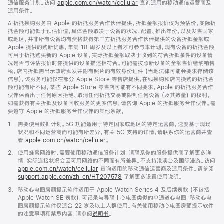
通信服务计划。访问
apple.com.cn/watch/cellular
新
查询适用的移动通信运营商及
适用条件。
窗
口
脚
∆ 折抵换购服务由 Apple 的折抵服务合作伙伴提供。折抵金额报价仅为预估价，实际折
中
注
抵金额可能低于预估价值，具体金额取决于设备的状况、配置、推出年份，以及发售国家
打
或地区。并非所有设备均有资格获得第三方折抵服务合作伙伴提供的设备折抵金额或
开)
Apple 提供的购新优惠。年满 18 周岁及以上者才可参与本计划。现有设备的折抵金额
可用于折抵购买新的 Apple 设备。实际折抵金额取决于收到的符合折抵条件的设备情
况是否与评估报价时你提供的设备描述相符合。可能需按照新设备的全额售价缴纳销售
税。店内折抵需出示政府颁发并附有照片的有效身份证件 (当地法律可能会要求存储该
信息)。该服务可能仅在部分 Apple Store 零售店提供，在线换购和店内换购的折抵金
额可能有所不同。某些 Apple Store 零售店可能有不同要求。Apple 的折抵服务合作
伙伴保留出于任何原因拒绝、取消任何折抵交易或限制任何设备 (及其数量) 的权利。
如需获得有关折抵及设备回收服务的更多信息，请咨询 Apple 的折抵服务合作伙伴。需
要遵守 Apple 的折抵服务合作伙伴的其他条款。
脚
1.
需要使用数据计划。5G 功能适用于特定国家或地区的特定运营商。速度基于现场
注
状况和不同运营商而可能有所差异。有关 5G 支持的详情，请联系你的运营商并查
看
apple.com.cn/watch/cellular
。
脚
2.
使用蜂窝网络时，需要使用移动通信服务计划。请联系你的服务提供商了解更多详
注
情。实际连接状况会因可用网络的不同而有所差异。不支持港澳台及国际漫游。访问
apple.com.cn/watch/cellular
查询适用的移动通信运营商及适用条件。请参阅
support.apple.com/zh-cn/HT207578
(在
了解更多设置使用说明。
新
脚
3.
移动心电图房颤提示软件适用于 Apple Watch Series 4 及后续表款 (不包括
窗
注
Apple Watch SE 表款)，可记录与导联 I 心电图类似的单通道心电图。移动心电
口
图房颤提示软件仅适合 22 岁及以上人群使用。有关使用移动心电图房颤提示软件
中
的注意事项和禁忌内容，请参阅
说明书
。
打