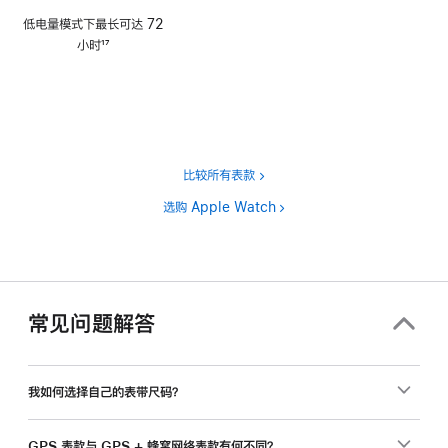
脚
低电量模式下最长可达 72
注
小时
17
脚
注
比较所有表款
选购 Apple Watch
常见问题解答
我如何选择自己的表带尺码？
GPS 表款与 GPS + 蜂窝网络表款有何不同？