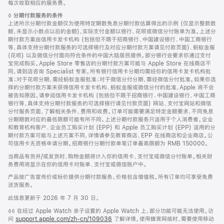
页
注
每次收取相应的服务费。
页
脚
◊
分期付款服务的条件
脚
注
上述所示分期付款金额仅为使用特定期数免息分期付款估算得出的示例 (仅显示整数数
额，未显示小数点以后的金额)，实际支付金额以银行、花呗或微信分付账单为准。上述分
期付款方案由信用卡发卡机构 (包括但不限于招商银行、中国建设银行、中国工商银行
等，具体支持分期付款服务的可选择银行及对应分期付款方案请见付款页面)、蚂蚁金服
(花呗) 以及微信分付面向符合条件的中国大陆居民提供。部分银行会要求你通过支付
宝完成购买。Apple Store 零售店的分期付款方案可能与 Apple Store 在线商店不
同，请到店咨询 Specialist 专家。所有银行信用卡分期均需经你的信用卡发卡机构批
准；对于花呗分期，需经蚂蚁金服批准；对于微信分付分期，需经微信分付批准。如果你选
择的分期付款方案未获得信用卡发卡机构、蚂蚁金服或微信分付的批准，Apple 将不会
被告知原因。请参阅信用卡发卡机构 (包括但不限于招商银行、中国建设银行、中国工商
银行等，具体支持分期付款服务的可选择银行请见付款页面) 网站、支付宝网站和微信
分付服务页面，了解相关条件、费用和收费。订单可能需要满足特定金额要求，不同免息
分期期数对应的最低限额可能有所不同。上述分期付款服务只适用于个人消费者。企业
和教育机构客户、企业员工购买计划 (EPP) 和 Apple 员工购买计划 (EPP) 适用的分
期付款方案可能与上述方案不同，详情请参见教育商店、EPP 在线商店和企业商店。公
司信用卡无资格申请分期。招商银行分期付款单笔订单最高限额为 RMB 150000。
当商品有货并/或发货时，购物金额将计入你的信用卡、支付宝或微信分付账单。相关财
务费用将显示在你的信用卡对账单、支付宝或微信账户中。
产品按广告宣传价或标价提供分期付款服务。价格包含增值税。所有订单均可享受免费
送货服务。
此信息更新于 2026 年 7 月 30 日。
脚
◊◊ 在经过 Apple Watch 亲子设置的 Apple Watch 上，部分功能可能无法使用。访
注
问
support.apple.com/zh-cn/109036
(在
了解详情。使用蜂窝网络时，需要使用移动