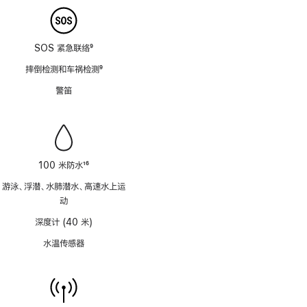
SOS 紧急联络
9
脚
摔倒检测和车祸检测
9
注
脚
警笛
注
100 米防水
16
脚
游泳、浮潜、水肺潜水、高速水上运
注
动
深度计 (40 米)
水温传感器