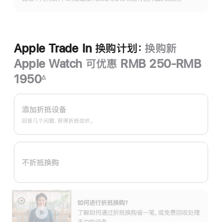
开
Apple Trade In 换购计划：
换购新
Apple Watch 可优惠 RMB 250-RMB
1950
∆
脚
Apple
注
Trade
添加折抵设备
In
回答几个问题，获得折抵估价。
换
购
计
不折抵换购
划：
如何进行折抵换购？
展
了解如何通过折抵换购省一笔，或免费回收处理
开