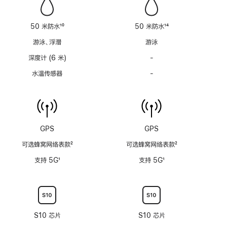
能
能
不
不
适
适
50 米防水
10
50 米防水
14
用
用
脚
脚
游泳、浮潜
游泳
注
注
深度计 (6 米)
-
深
度
水温传感器
-
水
计
温
(支
传
持
感
6
器
米
功
GPS
GPS
水
能
深)
可选蜂窝网络表款
2
可选蜂窝网络表款
2
不
功
脚
脚
适
支持 5G
1
支持 5G
1
能
注
注
用
脚
脚
不
注
注
适
用
S10 芯片
S10 芯片