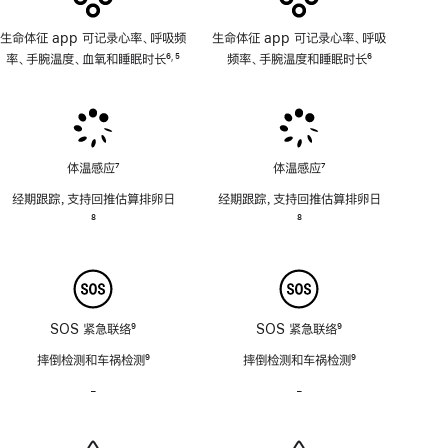
生命体征 app 可记录心率、呼吸频
生命体征 app 可记录心率、呼吸
率、手腕温度、血氧和睡眠时长
6
5
频率、手腕温度和睡眠时长
6
,
脚
脚
脚
注
注
注
体温感应
7
体温感应
7
脚
脚
经期跟踪，支持回推估算排卵日
经期跟踪，支持回推估算排卵日
注
注
脚
8
脚
8
注
注
SOS 紧急联络
9
SOS 紧急联络
9
脚
脚
摔倒检测和车祸检测
9
摔倒检测和车祸检测
9
注
注
脚
脚
-
警
-
警
注
注
笛
笛
功
功