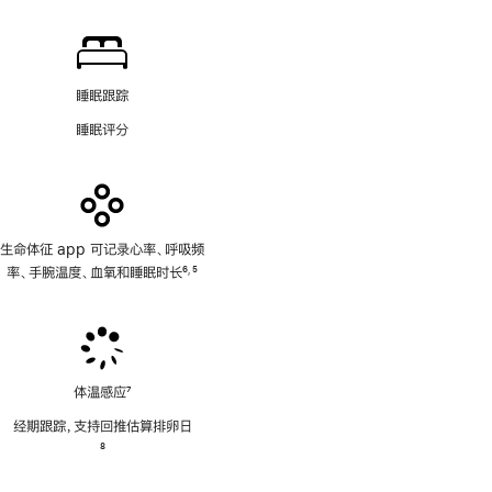
注
睡眠跟踪
睡眠评分
生命体征 app 可记录心率、呼吸频
率、手腕温度、血氧和睡眠时长
6
5
,
脚
脚
注
注
体温感应
7
脚
经期跟踪，支持回推估算排卵日
注
脚
8
注