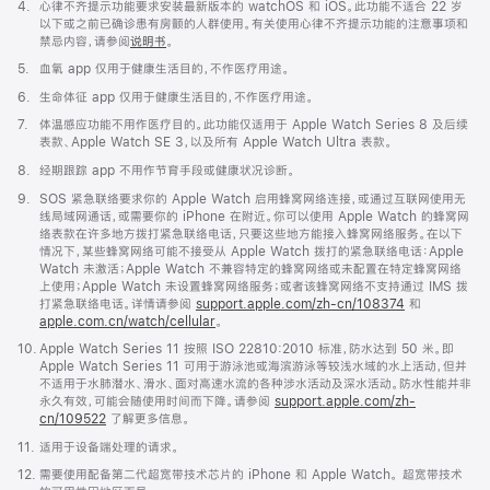
开)
脚
4.
心律不齐提示功能要求安装最新版本的 watchOS 和 iOS。此功能不适合 22 岁
注
以下或之前已确诊患有房颤的人群使用。有关使用心律不齐提示功能的注意事项和
禁忌内容，请参阅
说明书
。
脚
5.
血氧 app 仅用于健康生活目的，不作医疗用途。
注
脚
6.
生命体征 app 仅用于健康生活目的，不作医疗用途。
注
脚
7.
体温感应功能不用作医疗目的。此功能仅适用于 Apple Watch Series 8 及后续
注
表款、Apple Watch SE 3，以及所有 Apple Watch Ultra 表款。
脚
8.
经期跟踪 app 不用作节育手段或健康状况诊断。
注
脚
9.
SOS 紧急联络要求你的 Apple Watch 启用蜂窝网络连接，或通过互联网使用无
注
线局域网通话，或需要你的 iPhone 在附近。你可以使用 Apple Watch 的蜂窝网
络表款在许多地方拨打紧急联络电话，只要这些地方能接入蜂窝网络服务。在以下
情况下，某些蜂窝网络可能不接受从 Apple Watch 拨打的紧急联络电话：Apple
Watch 未激活；Apple Watch 不兼容特定的蜂窝网络或未配置在特定蜂窝网络
上使用；Apple Watch 未设置蜂窝网络服务；或者该蜂窝网络不支持通过 IMS 拨
打紧急联络电话。详情请参阅
support.apple.com/zh-cn/108374
(在
和
apple.com.cn/watch/cellular
。
新
窗
脚
10.
Apple Watch Series 11 按照 ISO 22810:2010 标准，防水达到 50 米。即
口
注
Apple Watch Series 11 可用于游泳池或海滨游泳等较浅水域的水上活动，但并
中
不适用于水肺潜水、滑水、面对高速水流的各种涉水活动及深水活动。防水性能并非
打
永久有效，可能会随使用时间而下降。请参阅
support.apple.com/zh-
开)
cn/109522
了解更多信息。
脚
11.
适用于设备端处理的请求。
注
脚
12.
需要使用配备第二代超宽带技术芯片的 iPhone 和 Apple Watch。 超宽带技术