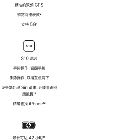
精准的双频 GPS
蜂窝网络表款
2
脚
支持 5G
1
注
脚
注
S10 芯片
手势操作，轻翻手腕
手势操作，双指互点两下
设备端处理 Siri 请求，还能查询健
康数据
11
脚
精确查找 iPhone
12
注
脚
注
最长可达 42 小时
17