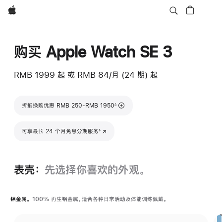
Apple
购买 Apple Watch SE 3
RMB 1999
起
或 RMB 84/月 (24 期) 起
脚注
折抵换购优惠 RMB 250-RMB 1950
∆
脚注
可享最长 24 个月免息分期服务
(在新窗口中打开)
◊
表壳：
先选择你喜欢的外观。
铝金属。
100% 再生铝金属。适合各种日常活动及体能训练佩戴。