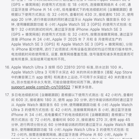
(GPS + 蜂窝网络) 的使用方式包括：在 18 小时内，连接蜂窝网络共 4 小时，通
过蓝牙连接 iPhone 共 14 小时。低电量模式下的电池续航时间 (含睡眠跟踪) 是
根据以下使用方式测出：在 32 小时内，查看时间 430 次，接收通知 130 次，使用
app 20 分钟，进行体能训练的同时通过蓝牙从 Apple Watch 播放音乐 60 分
钟，使用睡眠跟踪功能 6 小时；Apple Watch SE 3 (GPS) 的使用方式包括：在
整个 32 小时的测试时间内，通过蓝牙连接 iPhone；Apple Watch SE 3
(GPS + 蜂窝网络) 的使用方式包括：在 32 小时内，按需连接蜂窝网络，通过蓝牙
连接 iPhone 共 24 小时。Apple 于 2025 年 7 月和 8 月使用试生产的
Apple Watch SE 3 (GPS) 和 Apple Watch SE 3 (GPS + 蜂窝网络)，分别
与 iPhone 配对使用，进行了此项测试；所有设备在测试时均运行预发行版本软件。
电池续航时间依使用情况、设置、蜂窝网络覆盖范围、信号强度和诸多其他因素而可
能有所差异，实际结果可能有所不同。
脚
16.
Apple Watch Ultra 3 按照 ISO 22810:2010 标准，防水达到 100 米。
注
Apple Watch Ultra 3 可用于水深达 40 米的休闲水肺潜水 (搭配 App Store
中的兼容第三方 app 使用) 和高速水上运动，不可用于水深超过 40 米的潜水活
动。防水性能并非永久有效，可能会随使用时间而下降。请参阅
support.apple.com/zh-cn/109522
了解更多信息。
脚
17.
多日电池续航时间 (含睡眠跟踪) 是根据以下使用方式测出：在 42 小时内，查看时
注
间 600 次，接收通知 180 次，使用 app 30 分钟，进行体能训练的同时通过蓝牙
从 Apple Watch 播放音乐 60 分钟，使用睡眠跟踪功能 6 小时；Apple Watch
Ultra 3 的使用方式包括：在 42 小时内，连接蜂窝网络共 8 小时，通过蓝牙连接
iPhone 共 34 小时。低电量模式下的电池续航时间 (含睡眠跟踪) 是根据以下使
用方式测出：在 72 小时内，查看时间 900 次，接收通知 270 次，使用 app 45
分钟，进行两项分别长达 60 分钟体能训练的同时通过蓝牙从 Apple Watch 播放
音乐，使用睡眠跟踪功能 18 小时；Apple Watch Ultra 3 的使用方式包括：在
72 小时内，按需连接蜂窝网络，通过蓝牙连接 iPhone 共 60 小时。Apple 于