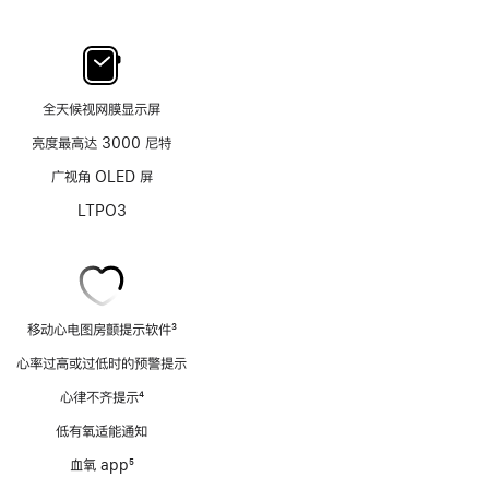
全天候视网膜显示屏
亮度最高达 3000 尼特
广视角 OLED 屏
LTPO3
移动心电图房颤提示软件
3
脚
心率过高或过低时的预警提示
注
心律不齐提示
4
脚
低有氧适能通知
注
血氧 app
5
脚