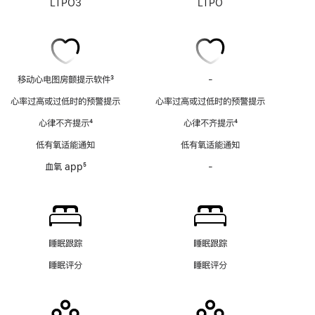
LTPO3
LTPO
移动心电图房颤提示软件
3
-
移
脚
动
心率过高或过低时的预警提示
心率过高或过低时的预警提示
注
心
心律不齐提示
4
心律不齐提示
4
电
脚
脚
图
低有氧适能通知
低有氧适能通知
注
注
房
血氧 app
5
-
血
颤
脚
氧
提
注
app
示
功
软
能
件
不
功
睡眠跟踪
睡眠跟踪
适
能
睡眠评分
睡眠评分
用
不
适
用