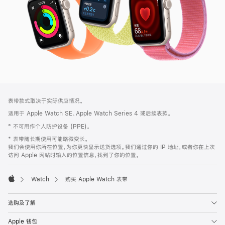
网
脚
表带款式取决于实际供应情况。
注
页
适用于 Apple Watch SE、Apple Watch Series 4 或后续表款。
页
° 不可用作个人防护设备 (PPE)。
脚
* 表带随长期使用可能略微变长。
我们会使用你所在位置，为你更快显示送货选项。我们通过你的 IP 地址，或者你在上次
访问 Apple 网站时输入的位置信息，找到了你的位置。
Watch
购买 Apple Watch 表带
Apple
选购及了解
Apple 钱包