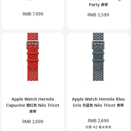
Party 表带
RMB 7,499
RMB 3,599
Apple Watch Hermès
Apple Watch Hermès Bleu
Capucine 橙红色 Néo Tricot
Gris 灰蓝色 Néo Tricot 表带
表带
RMB 2,699
RMB 2,699
仅限 42 毫米表壳