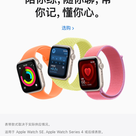
你记，懂你心。
选购
Apple
Watch
SE
3
网
脚
表带款式取决于实际供应情况。
注
页
适用于 Apple Watch SE、Apple Watch Series 4 或后续表款。
页