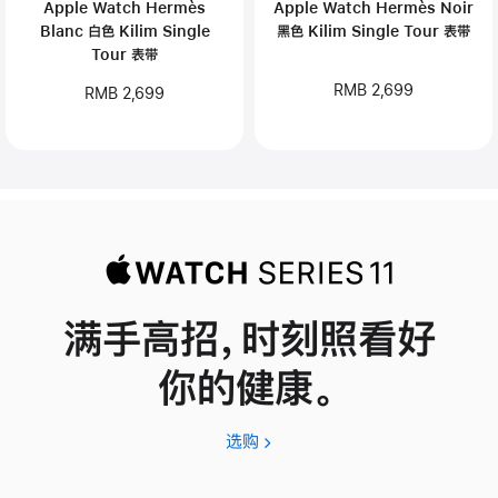
Apple Watch Hermès
Apple Watch Hermès Noir
Blanc 白色 Kilim Single
黑色 Kilim Single Tour 表带
Tour 表带
RMB 2,699
RMB 2,699
满手高招，时刻照看好
你的健康。
选购
Apple
Watch
Series