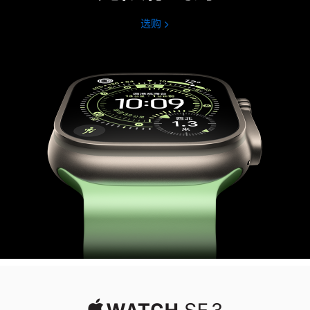
选购
Apple
Watch
Ultra
3