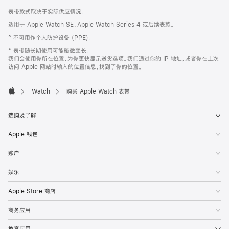
网
脚
表带款式取决于实际供应情况。
注
页
适用于 Apple Watch SE、Apple Watch Series 4 或后续表款。
页
° 不可用作个人防护设备 (PPE)。
脚
* 表带随长期使用可能略微变长。
我们会使用你所在位置，为你更快显示送货选项。我们通过你的 IP 地址，或者你在上次
访问 Apple 网站时输入的位置信息，找到了你的位置。
Watch
购买 Apple Watch 表带
Apple
选购及了解
Apple 钱包
账户
娱乐
Apple Store 商店
商务应用