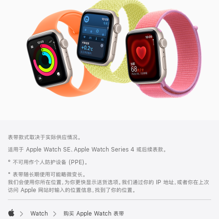
SE
3
网
脚
表带款式取决于实际供应情况。
注
页
适用于 Apple Watch SE、Apple Watch Series 4 或后续表款。
页
° 不可用作个人防护设备 (PPE)。
脚
* 表带随长期使用可能略微变长。
我们会使用你所在位置，为你更快显示送货选项。我们通过你的 IP 地址，或者你在上次
访问 Apple 网站时输入的位置信息，找到了你的位置。
Watch
购买 Apple Watch 表带