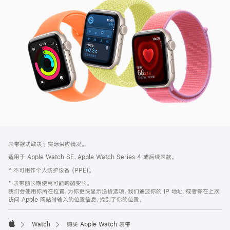
SE
3
网
脚
表带款式取决于实际供应情况。
注
页
适用于 Apple Watch SE、Apple Watch Series 4 或后续表款。
页
° 不可用作个人防护设备 (PPE)。
脚
* 表带随长期使用可能略微变长。
我们会使用你所在位置，为你更快显示送货选项。我们通过你的 IP 地址，或者你在上次
访问 Apple 网站时输入的位置信息，找到了你的位置。
Watch
购买 Apple Watch 表带