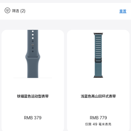
筛选 (2)
重置
-
筛
Close
筛
选
选
铁锚蓝色运动型表带
浅蓝色高山回环式表带
RMB 379
RMB 779
仅限 49 毫米表壳