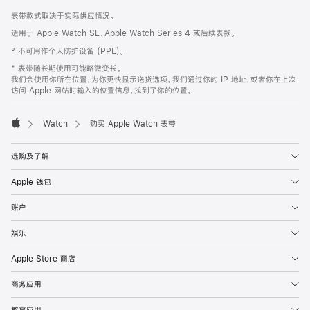
网
脚
表带款式取决于实际供应情况。
注
页
适用于 Apple Watch SE、Apple Watch Series 4 或后续表款。
页
° 不可用作个人防护设备 (PPE)。
脚
* 表带随长期使用可能略微变长。
我们会使用你所在位置，为你更快显示送货选项。我们通过你的 IP 地址，或者你在上次
访问 Apple 网站时输入的位置信息，找到了你的位置。
Watch
购买 Apple Watch 表带
Apple
选购及了解
Apple 钱包
账户
娱乐
Apple Store 商店
商务应用