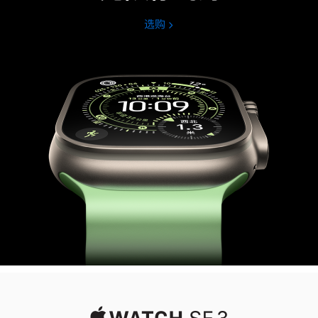
选购
Apple
Watch
Ultra
3