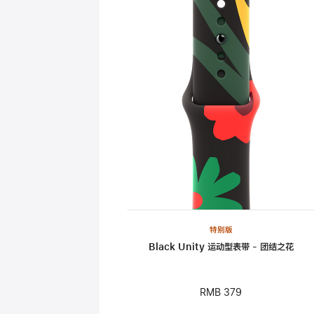
特别版
Black Unity 运动型表带 - 团结之花
RMB 379