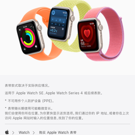
SE
3
网
脚
表带款式取决于实际供应情况。
注
页
适用于 Apple Watch SE、Apple Watch Series 4 或后续表款。
页
° 不可用作个人防护设备 (PPE)。
脚
* 表带随长期使用可能略微变长。
我们会使用你所在位置，为你更快显示送货选项。我们通过你的 IP 地址，或者你在上次
访问 Apple 网站时输入的位置信息，找到了你的位置。
Watch
购买 Apple Watch 表带