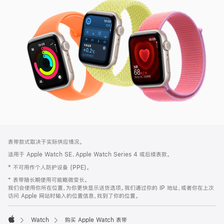
SE
3
网
脚
表带款式取决于实际供应情况。
注
页
适用于 Apple Watch SE、Apple Watch Series 4 或后续表款。
页
° 不可用作个人防护设备 (PPE)。
脚
* 表带随长期使用可能略微变长。
我们会使用你所在位置，为你更快显示送货选项。我们通过你的 IP 地址，或者你在上次
访问 Apple 网站时输入的位置信息，找到了你的位置。
Watch
购买 Apple Watch 表带