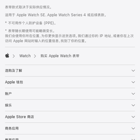
网
脚
表带款式取决于实际供应情况。
注
页
适用于 Apple Watch SE、Apple Watch Series 4 或后续表款。
页
° 不可用作个人防护设备 (PPE)。
脚
* 表带随长期使用可能略微变长。
我们会使用你所在位置，为你更快显示送货选项。我们通过你的 IP 地址，或者你在上次
访问 Apple 网站时输入的位置信息，找到了你的位置。
Watch
购买 Apple Watch 表带
Apple
选购及了解
Apple 钱包
账户
娱乐
Apple Store 商店
商务应用