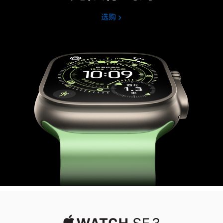
选购
Apple
Watch
Ultra
3