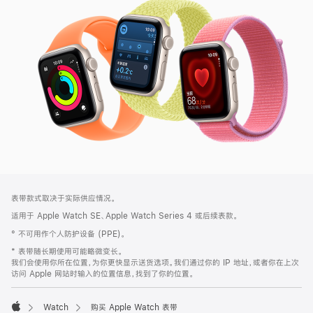
SE
3
网
脚
表带款式取决于实际供应情况。
注
页
适用于 Apple Watch SE、Apple Watch Series 4 或后续表款。
页
° 不可用作个人防护设备 (PPE)。
脚
* 表带随长期使用可能略微变长。
我们会使用你所在位置，为你更快显示送货选项。我们通过你的 IP 地址，或者你在上次
访问 Apple 网站时输入的位置信息，找到了你的位置。
Watch
购买 Apple Watch 表带