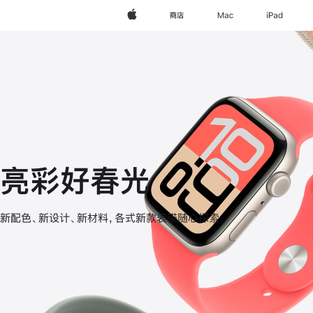
Apple
商店
Mac
iPad
亮彩好春光
Apple
新配色、新设计、新材料，各式新款表带随心探索。
Watch
表
带