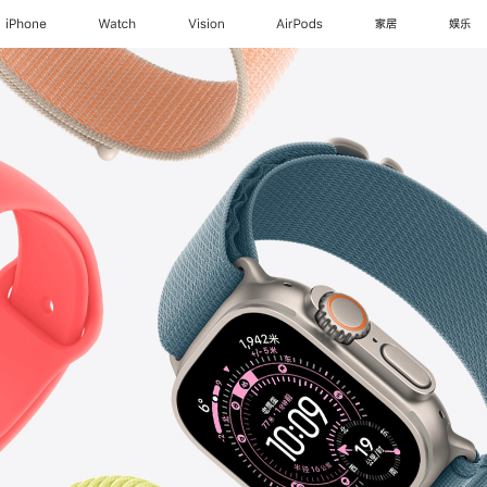
iPhone
Watch
Vision
AirPods
家居
娱乐