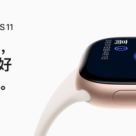
，
好
。