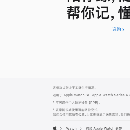
帮你记，
选购
App
Wat
SE
3
网
脚
表带款式取决于实际供应情况。
注
页
适用于 Apple Watch SE、Apple Watch Series
页
° 不可用作个人防护设备 (PPE)。
脚
* 表带随长期使用可能略微变长。
我们会使用你所在位置，为你更快显示送货选项。我们通过你
Watch
购买 Apple Watch 表带