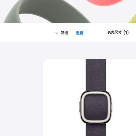
表壳尺寸
(
1
)
Fil
筛选
重置
-
App
筛
Close
筛
选
选