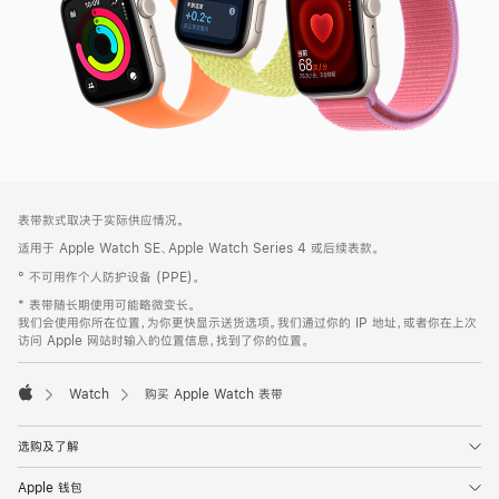
网
脚
表带款式取决于实际供应情况。
注
页
适用于 Apple Watch SE、Apple Watch Series 4 或后续表款。
页
° 不可用作个人防护设备 (PPE)。
脚
* 表带随长期使用可能略微变长。
我们会使用你所在位置，为你更快显示送货选项。我们通过你的 IP 地址，或者你在上次
访问 Apple 网站时输入的位置信息，找到了你的位置。
Watch
购买 Apple Watch 表带
Apple
选购及了解
Apple 钱包