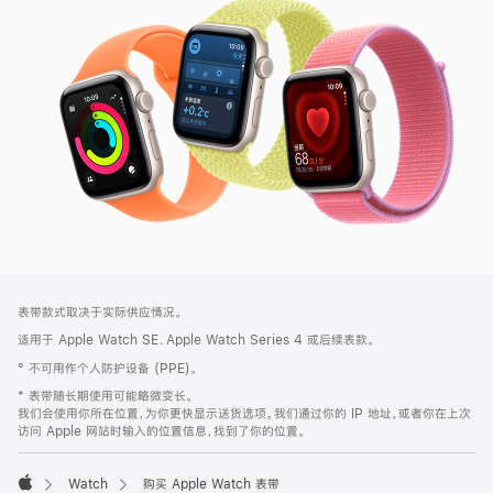
SE
3
网
脚
表带款式取决于实际供应情况。
注
页
适用于 Apple Watch SE、Apple Watch Series 4 或后续表款。
页
° 不可用作个人防护设备 (PPE)。
脚
* 表带随长期使用可能略微变长。
我们会使用你所在位置，为你更快显示送货选项。我们通过你的 IP 地址，或者你在上次
访问 Apple 网站时输入的位置信息，找到了你的位置。
Watch
购买 Apple Watch 表带