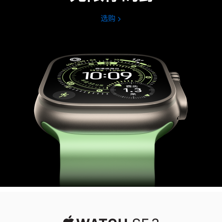
选购
Apple
Watch
Ultra
3