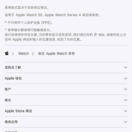
网
脚
表带款式取决于实际供应情况。
注
页
适用于 Apple Watch SE、Apple Watch Series 4 或后续表款。
页
° 不可用作个人防护设备 (PPE)。
脚
* 表带随长期使用可能略微变长。
我们会使用你所在位置，为你更快显示送货选项。我们通过你的 IP 地址，或者你在上次
访问 Apple 网站时输入的位置信息，找到了你的位置。
Watch
购买 Apple Watch 表带
Apple
选购及了解
Apple 钱包
账户
娱乐
Apple Store 商店
商务应用