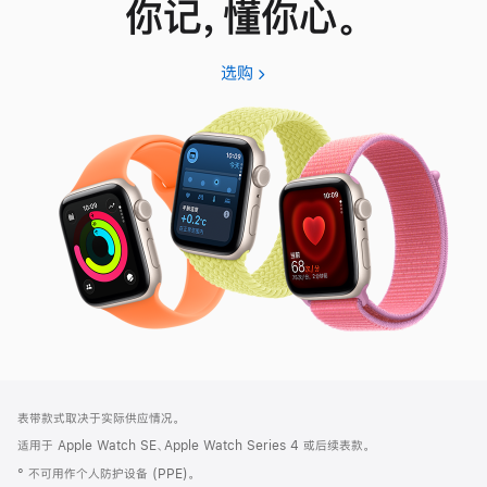
你记，懂你心。
选购
Apple
Watch
SE
3
网
脚
表带款式取决于实际供应情况。
注
页
适用于 Apple Watch SE、Apple Watch Series 4 或后续表款。
页
° 不可用作个人防护设备 (PPE)。
脚