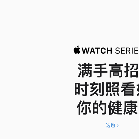
满手高招
时刻照看
你的健康
选购
Apple
Watch