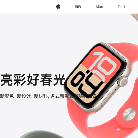
Apple
商店
Mac
iPad
亮彩好春光
Apple
新配色、新设计、新材料，各式新款表带随心探索。
Watch
表
带