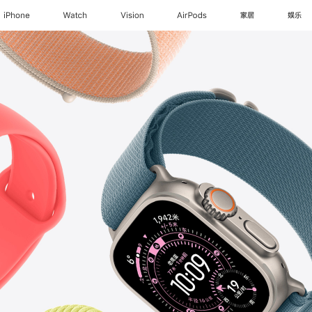
iPhone
Watch
Vision
AirPods
家居
娱乐