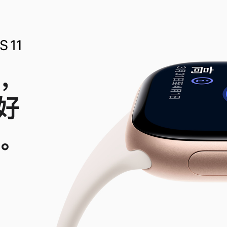
，
好
。