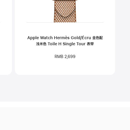
Apple Watch Hermès Gold/Écru 金色配
浅米色 Toile H Single Tour 表带
RMB 2,699