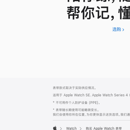
帮你记，
选购
App
Wat
SE
3
网
脚
表带款式取决于实际供应情况。
注
页
适用于 Apple Watch SE、Apple Watch Series
页
° 不可用作个人防护设备 (PPE)。
脚
* 表带随长期使用可能略微变长。
我们会使用你所在位置，为你更快显示送货选项。我们通过你
Watch
购买 Apple Watch 表带