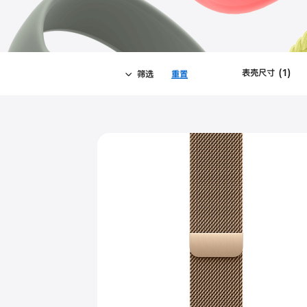
表壳尺寸
(
1
)
Fil
筛选
重置
-
App
筛
Close
筛
选
选