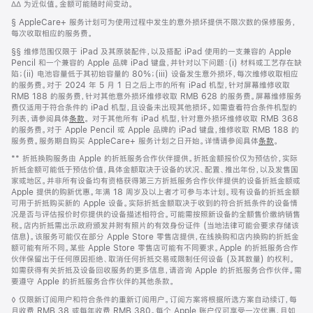
脚
∆∆ 为近似值。金额可能随时间变动。
注
页
注
脚
§ AppleCare+ 服务计划可为使用过程中发生的意外损坏提供不限次数的保修服务，
页
注
每次收取相应的服务费。
脚
脚
§§ 维修范围仅限于 iPad 及其原装配件，以及搭配 iPad 使用的一支兼容的 Apple
注
Pencil 和一个兼容的 Apple 品牌 iPad 键盘，并针对以下问题：(i) 材料或工艺存在缺
陷；(ii) 电池容量低于其初始容量的 80%；(iii) 设备发生意外损坏，每次维修收取相应
的服务费。对于 2024 年 5 月 1 日之后上市的所有 iPad 机型，针对屏幕维修收取
RMB 188 的服务费，针对其他意外损坏维修收取 RMB 628 的服务费。屏幕维修服务
费仅适用于符合条件的 iPad 机型，且设备未出现其他损坏。如需查看符合条件机型的
列表，请参阅具体
条款
。 对于其他所有 iPad 机型，针对意外损坏维修收取 RMB 368
的服务费。对于 Apple Pencil 或 Apple 品牌的 iPad 键盘，维修收取 RMB 188 的
服务费。服务期自购买 AppleCare+ 服务计划之日开始。详情请参阅具体
条款
。
脚
** 折抵换购服务由 Apple 的折抵服务合作伙伴提供。折抵金额报价仅为预估价，实际
注
折抵金额可能低于预估价值，具体金额取决于设备的状况、配置、推出年份，以及发售国
家或地区。并非所有设备均有资格获得第三方折抵服务合作伙伴提供的设备折抵金额或
Apple 提供的购新优惠。年满 18 周岁及以上者才可参与本计划。现有设备的折抵金额
可用于折抵购买新的 Apple 设备。实际折抵金额取决于收到的符合折抵条件的设备情
况是否与评估报价时你提供的设备描述相符合。可能需按照新设备的全额售价缴纳销售
税。店内折抵需出示政府颁发并附有照片的有效身份证件 (当地法律可能会要求存储该
信息)。该服务可能仅在部分 Apple Store 零售店提供，在线换购和店内换购的折抵金
额可能有所不同。某些 Apple Store 零售店可能有不同要求。Apple 的折抵服务合作
伙伴保留出于任何原因拒绝、取消任何折抵交易或限制任何设备 (及其数量) 的权利。
如需获得有关折抵及设备回收服务的更多信息，请咨询 Apple 的折抵服务合作伙伴。需
要遵守 Apple 的折抵服务合作伙伴的其他条款。
脚
◊ 仅限新订阅用户和符合条件的重新订阅用户。订阅方案将根据所选方案自动续订，每
注
月收费 RMB 38 或每年收费 RMB 380。每个 Apple 账户仅可享受一次优惠，且如