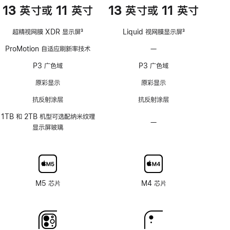
13 英寸或 11 英寸
13 英寸或 11 英寸
超精视网膜 XDR 显示屏
3
Liquid 视网膜显示屏
3
脚
脚
ProMotion 自适应刷新率技术
—
不
注
注
支
P3 广色域
P3 广色域
持
ProMotion
原彩显示
原彩显示
自
抗反射涂层
抗反射涂层
适
应
1TB 和 2TB 机型可选配纳米纹理
—
不
刷
显示屏玻璃
可
新
选
率
配
技
纳
术
米
M5 芯片
M4 芯片
纹
理
玻
璃
面