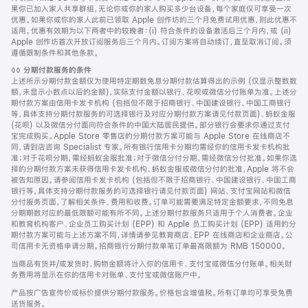
果你已加入家人共享群组，无论你或你的家人购买多少台设备，每个家庭仅可享受一次
优惠。如果你或你的家人此前已领取 Apple 创作坊的三个月免费试用优惠，则此优惠不
适用。优惠有效期为以下两者中的较晚者：(i) 符合条件的设备激活后三个月内，或 (ii)
Apple 创作坊首次开放订阅服务后三个月内。订阅方案将自动续订，直至取消订阅。须
遵循限制条件和其他条款。
脚
◊◊
分期付款服务的条件
注
上述所示分期付款金额仅为使用特定期数免息分期付款估算得出的示例 (仅显示整数数
额，未显示小数点以后的金额)，实际支付金额以银行、花呗或微信分付账单为准。上述分
期付款方案由信用卡发卡机构 (包括但不限于招商银行、中国建设银行、中国工商银行
等，具体支持分期付款服务的可选择银行及对应分期付款方案请见付款页面)、蚂蚁金服
(花呗) 以及微信分付面向符合条件的中国大陆居民提供。部分银行会要求你通过支付
宝完成购买。Apple Store 零售店的分期付款方案可能与 Apple Store 在线商店不
同，请到店咨询 Specialist 专家。所有银行信用卡分期均需经你的信用卡发卡机构批
准；对于花呗分期，需经蚂蚁金服批准；对于微信分付分期，需经微信分付批准。如果你选
择的分期付款方案未获得信用卡发卡机构、蚂蚁金服或微信分付的批准，Apple 将不会
被告知原因。请参阅信用卡发卡机构 (包括但不限于招商银行、中国建设银行、中国工商
银行等，具体支持分期付款服务的可选择银行请见付款页面) 网站、支付宝网站和微信
分付服务页面，了解相关条件、费用和收费。订单可能需要满足特定金额要求，不同免息
分期期数对应的最低限额可能有所不同。上述分期付款服务只适用于个人消费者。企业
和教育机构客户、企业员工购买计划 (EPP) 和 Apple 员工购买计划 (EPP) 适用的分
期付款方案可能与上述方案不同，详情请参见教育商店、EPP 在线商店和企业商店。公
司信用卡无资格申请分期。招商银行分期付款单笔订单最高限额为 RMB 150000。
当商品有货并/或发货时，购物金额将计入你的信用卡、支付宝或微信分付账单。相关财
务费用将显示在你的信用卡对账单、支付宝或微信账户中。
产品按广告宣传价或标价提供分期付款服务。价格包含增值税。所有订单均可享受免费
送货服务。