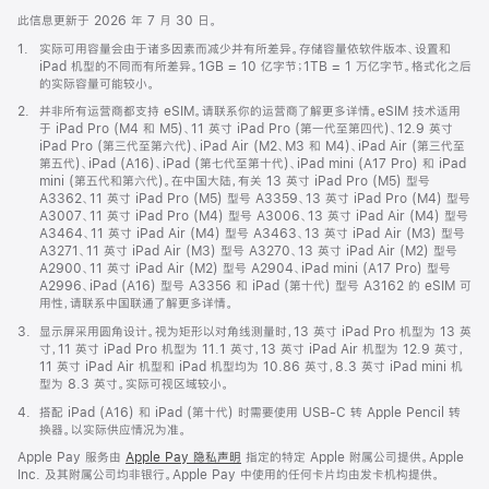
此信息更新于 2026 年 7 月 30 日。
脚
1.
实际可用容量会由于诸多因素而减少并有所差异。存储容量依软件版本、设置和
注
iPad 机型的不同而有所差异。1GB = 10 亿字节；1TB = 1 万亿字节。格式化之后
的实际容量可能较小。
脚
2.
并非所有运营商都支持 eSIM。请联系你的运营商了解更多详情。eSIM 技术适用
注
于 iPad Pro (M4 和 M5)、11 英寸 iPad Pro (第一代至第四代)、12.9 英寸
iPad Pro (第三代至第六代)、iPad Air (M2、M3 和 M4)、iPad Air (第三代至
第五代)、iPad (A16)、iPad (第七代至第十代)、iPad mini (A17 Pro) 和 iPad
mini (第五代和第六代)。在中国大陆，有关 13 英寸 iPad Pro (M5) 型号
A3362、11 英寸 iPad Pro (M5) 型号 A3359、13 英寸 iPad Pro (M4) 型号
A3007、11 英寸 iPad Pro (M4) 型号 A3006、13 英寸 iPad Air (M4) 型号
A3464、11 英寸 iPad Air (M4) 型号 A3463、13 英寸 iPad Air (M3) 型号
A3271、11 英寸 iPad Air (M3) 型号 A3270、13 英寸 iPad Air (M2) 型号
A2900、11 英寸 iPad Air (M2) 型号 A2904、iPad mini (A17 Pro) 型号
A2996、iPad (A16) 型号 A3356 和 iPad (第十代) 型号 A3162 的 eSIM 可
用性，请联系中国联通了解更多详情。
脚
3.
显示屏采用圆角设计。视为矩形以对角线测量时，13 英寸 iPad Pro 机型为 13 英
注
寸，11 英寸 iPad Pro 机型为 11.1 英寸，13 英寸 iPad Air 机型为 12.9 英寸，
11 英寸 iPad Air 机型和 iPad 机型均为 10.86 英寸，8.3 英寸 iPad mini 机
型为 8.3 英寸。实际可视区域较小。
脚
4.
搭配 iPad (A16) 和 iPad (第十代) 时需要使用 USB-C 转 Apple Pencil 转
注
换器。以实际供应情况为准。
Apple Pay 服务由
Apple Pay 隐私声明
指定的特定 Apple 附属公司提供。Apple
Inc. 及其附属公司均非银行。Apple Pay 中使用的任何卡片均由发卡机构提供。