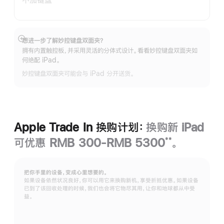
想进一步了解妙控键盘双面夹？
展
拥有内置触控板，并采用灵活的分体式设计。看看妙控键盘双面夹如
开
何绝配 iPad。
妙控键盘双面夹可能会与 iPad 分开送货。
Apple Trade In 换购计划：
换购新 iPad
可优惠 RMB 300-RMB 5300
。
**
脚
注
把你手里的设备，变成心里想要的。
如果设备依然状况良好，你可以用它来换购新机，享受折抵优惠。如果设备
已到了该回收处理的时候，我们也会将它物尽其用，让你和地球都从中受
益。