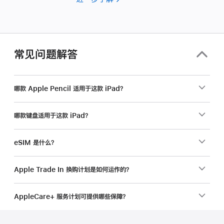
为
你
的
企
常见问题解答
业
选
购
哪款 Apple Pencil 适用于这款 iPad？
产
品？
哪款键盘适用于这款 iPad？
eSIM 是什么？
Apple Trade In 换购计划是如何运作的？
AppleCare+ 服务计划可提供哪些保障？
网
脚