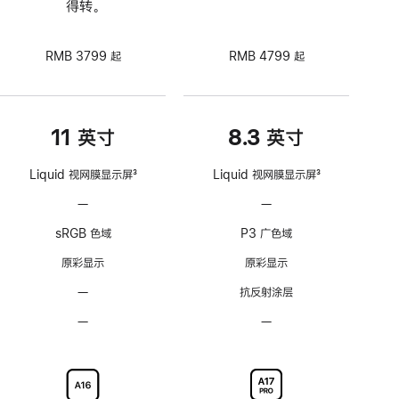
得转。
RMB 3799 起
RMB 4799 起
11 英寸
8.3 英寸
Liquid 视网膜显示屏
3
Liquid 视网膜显示屏
3
脚
脚
—
不
—
不
注
注
支
支
sRGB 色域
P3 广色域
持
持
ProMotion
ProMotion
原彩显示
原彩显示
自
自
—
无
抗反射涂层
适
适
抗
应
应
—
不
—
不
反
刷
刷
可
可
射
新
新
选
选
涂
率
率
配
配
层
技
技
纳
纳