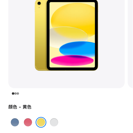
颜色 - 黄色
蓝
粉
银
色
色
色
黄色