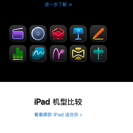
进一步了解
进
(在
一
新
步
窗
了
口
解
中
-
打
Creator Studio
开)
iPad 机型比较
看看哪款 iPad 适合你