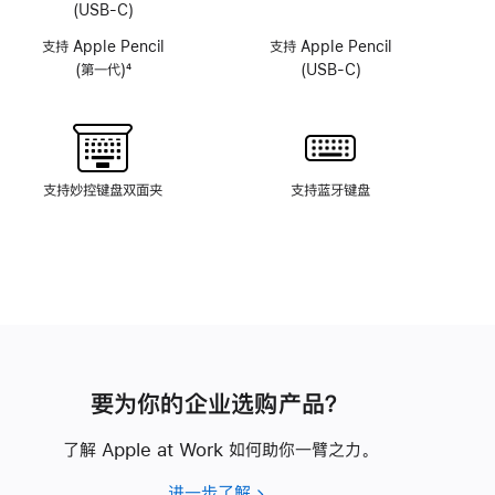
头
头
(USB-C)
系
系
支持 Apple Pencil
支持 Apple Pencil
统
统
(第一代)
4
(USB-C)
脚
注
支持妙控键盘双面夹
支持蓝牙键盘
要为你的企业选购产品？
了解 Apple at Work 如何助你一臂之力。
进一步了解
要