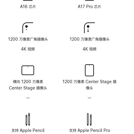
术
术
米
米
A16 芯片
A17 Pro 芯片
纹
纹
理
理
玻
玻
璃
璃
面
面
1200 万像素广角摄像头
1200 万像素广角摄像头
板
板
4K 视频
4K 视频
横向 1200 万像素
1200 万像素 Center Stage 摄
Center Stage 摄像头
像头
—
无
—
无
原
原
深
深
感
感
摄
摄
像
像
支持 Apple Pencil
支持 Apple Pencil Pro