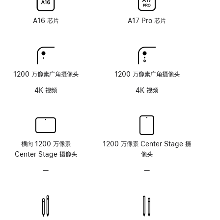
层
技
技
纳
纳
术
术
米
米
A16 芯片
A17 Pro 芯片
纹
纹
理
理
玻
玻
璃
璃
面
面
1200 万像素广角摄像头
1200 万像素广角摄像头
板
板
4K 视频
4K 视频
横向 1200 万像素
1200 万像素 Center Stage 摄
Center Stage 摄像头
像头
—
无
—
无
原
原
深
深
感
感
摄
摄