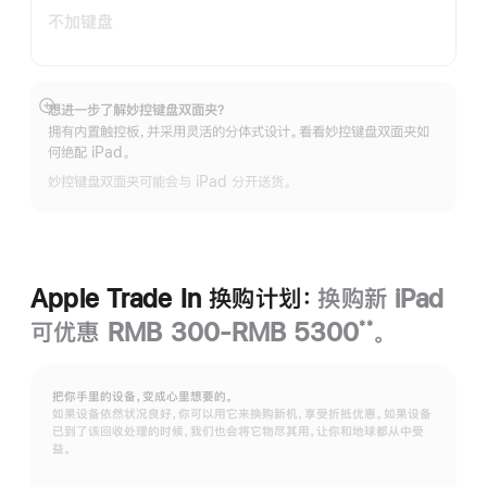
不加键盘
想进一步了解妙控键盘双面夹？
展
拥有内置触控板，并采用灵活的分体式设计。看看妙控键盘双面夹如
开
何绝配 iPad。
妙控键盘双面夹可能会与 iPad 分开送货。
Apple Trade In 换购计划：
换购新 iPad
可优惠 RMB 300-RMB 5300
。
**
脚
注
把你手里的设备，变成心里想要的。
如果设备依然状况良好，你可以用它来换购新机，享受折抵优惠。如果设备
已到了该回收处理的时候，我们也会将它物尽其用，让你和地球都从中受
益。