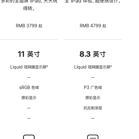
多彩的全面屏 iPad，天天玩
全 iPad 体验，超便携设计。
得转。
RMB 3799 起
RMB 4799 起
11 英寸
8.3 英寸
Liquid 视网膜显示屏
3
Liquid 视网膜显示屏
3
脚
脚
—
不
—
不
注
注
支
支
sRGB 色域
P3 广色域
持
持
ProMotion
ProMotion
原彩显示
原彩显示
自
自
—
无
抗反射涂层
适
适
抗
应
应
—
不
—
不
反
刷
刷
可
可
射
新
新
选
选
涂
率
率
配
配