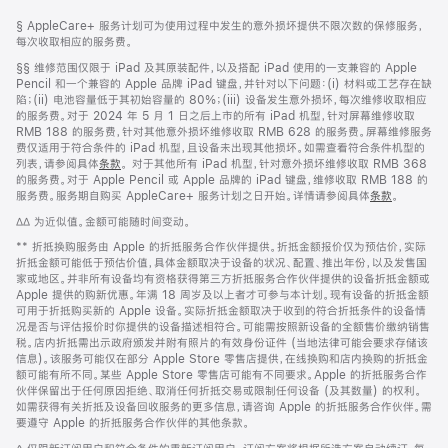
网
脚
脚
§ AppleCare+ 服务计划可为使用过程中发生的意外损坏提供不限次数的保修服务，
注
页
注
每次收取相应的服务费。
页
脚
§§ 维修范围仅限于 iPad 及其原装配件，以及搭配 iPad 使用的一支兼容的 Apple
脚
注
Pencil 和一个兼容的 Apple 品牌 iPad 键盘，并针对以下问题：(i) 材料或工艺存在缺
陷；(ii) 电池容量低于其初始容量的 80%；(iii) 设备发生意外损坏，每次维修收取相应
的服务费。对于 2024 年 5 月 1 日之后上市的所有 iPad 机型，针对屏幕维修收取
RMB 188 的服务费，针对其他意外损坏维修收取 RMB 628 的服务费。屏幕维修服务
费仅适用于符合条件的 iPad 机型，且设备未出现其他损坏。如需查看符合条件机型的
列表，请参阅具体
条款
。 对于其他所有 iPad 机型，针对意外损坏维修收取 RMB 368
的服务费。对于 Apple Pencil 或 Apple 品牌的 iPad 键盘，维修收取 RMB 188 的
服务费。服务期自购买 AppleCare+ 服务计划之日开始。详情请参阅具体
条款
。
脚
∆∆ 为近似值。金额可能随时间变动。
注
脚
** 折抵换购服务由 Apple 的折抵服务合作伙伴提供。折抵金额报价仅为预估价，实际
注
折抵金额可能低于预估价值，具体金额取决于设备的状况、配置、推出年份，以及发售国
家或地区。并非所有设备均有资格获得第三方折抵服务合作伙伴提供的设备折抵金额或
Apple 提供的购新优惠。年满 18 周岁及以上者才可参与本计划。现有设备的折抵金额
可用于折抵购买新的 Apple 设备。实际折抵金额取决于收到的符合折抵条件的设备情
况是否与评估报价时你提供的设备描述相符合。可能需按照新设备的全额售价缴纳销售
税。店内折抵需出示政府颁发并附有照片的有效身份证件 (当地法律可能会要求存储该
信息)。该服务可能仅在部分 Apple Store 零售店提供，在线换购和店内换购的折抵金
额可能有所不同。某些 Apple Store 零售店可能有不同要求。Apple 的折抵服务合作
伙伴保留出于任何原因拒绝、取消任何折抵交易或限制任何设备 (及其数量) 的权利。
如需获得有关折抵及设备回收服务的更多信息，请咨询 Apple 的折抵服务合作伙伴。需
要遵守 Apple 的折抵服务合作伙伴的其他条款。