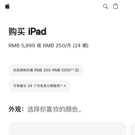
Apple
购买 iPad
RMB 5,999
或
RMB 250/月 (24 期)
脚注
**
折抵换购优惠 RMB 300-RMB 5300
脚注
可享最长 24 个月免息分期服务
(在新窗口中打开)
◊◊
外观：
选择你喜欢的颜色。