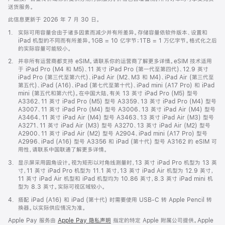
送货服务。
此信息更新于 2026 年 7 月 30 日。
脚
1.
实际可用容量会由于诸多因素而减少并有所差异。存储容量依软件版本、设置和
注
iPad 机型的不同而有所差异。1GB = 10 亿字节；1TB = 1 万亿字节。格式化之后
的实际容量可能较小。
脚
2.
并非所有运营商都支持 eSIM。请联系你的运营商了解更多详情。eSIM 技术适用
注
于 iPad Pro (M4 和 M5)、11 英寸 iPad Pro (第一代至第四代)、12.9 英寸
iPad Pro (第三代至第六代)、iPad Air (M2、M3 和 M4)、iPad Air (第三代至
第五代)、iPad (A16)、iPad (第七代至第十代)、iPad mini (A17 Pro) 和 iPad
mini (第五代和第六代)。在中国大陆，有关 13 英寸 iPad Pro (M5) 型号
A3362、11 英寸 iPad Pro (M5) 型号 A3359、13 英寸 iPad Pro (M4) 型号
A3007、11 英寸 iPad Pro (M4) 型号 A3006、13 英寸 iPad Air (M4) 型号
A3464、11 英寸 iPad Air (M4) 型号 A3463、13 英寸 iPad Air (M3) 型号
A3271、11 英寸 iPad Air (M3) 型号 A3270、13 英寸 iPad Air (M2) 型号
A2900、11 英寸 iPad Air (M2) 型号 A2904、iPad mini (A17 Pro) 型号
A2996、iPad (A16) 型号 A3356 和 iPad (第十代) 型号 A3162 的 eSIM 可
用性，请联系中国联通了解更多详情。
脚
3.
显示屏采用圆角设计。视为矩形以对角线测量时，13 英寸 iPad Pro 机型为 13 英
注
寸，11 英寸 iPad Pro 机型为 11.1 英寸，13 英寸 iPad Air 机型为 12.9 英寸，
11 英寸 iPad Air 机型和 iPad 机型均为 10.86 英寸，8.3 英寸 iPad mini 机
型为 8.3 英寸。实际可视区域较小。
脚
4.
搭配 iPad (A16) 和 iPad (第十代) 时需要使用 USB-C 转 Apple Pencil 转
注
换器。以实际供应情况为准。
Apple Pay 服务由
Apple Pay 隐私声明
指定的特定 Apple 附属公司提供。Apple