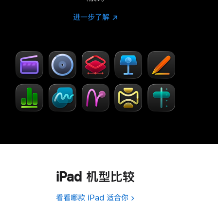
进一步了解
进
(在
一
新
步
窗
了
口
解
中
-
打
Creator Studio
开)
iPad 机型比较
看看哪款 iPad 适合你