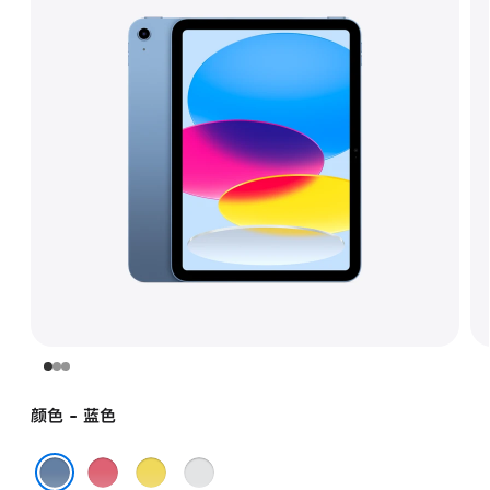
颜色 - 蓝色
粉
黄
银