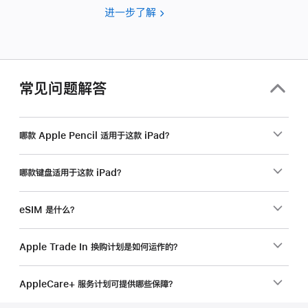
进一步了解
要
为
你
的
企
常见问题解答
业
选
购
哪款 Apple Pencil 适用于这款 iPad？
产
品？
哪款键盘适用于这款 iPad？
eSIM 是什么？
Apple Trade In 换购计划是如何运作的？
AppleCare+ 服务计划可提供哪些保障？