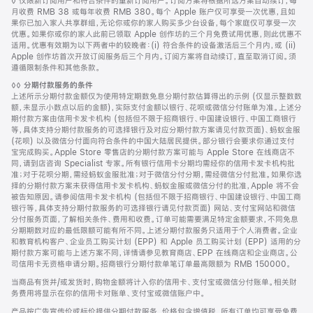
脚
◊ 仅限新订阅用户和符合条件的重新订阅用户。订阅方案将根据所选方案自动续订，每
注
月收费 RMB 38 或每年收费 RMB 380。每个 Apple 账户仅可享受一次优惠，且如
果你已加入家人共享群组，无论你或你的家人购买多少台设备，每个家庭仅可享受一次
优惠。如果你或你的家人此前已领取 Apple 创作坊的三个月免费试用优惠，则此优惠不
适用。优惠有效期为以下两者中的较晚者：(i) 符合条件的设备激活后三个月内，或 (ii)
Apple 创作坊首次开放订阅服务后三个月内。订阅方案将自动续订，直至取消订阅。须
遵循限制条件和其他条款。
脚
◊◊
分期付款服务的条件
注
上述所示分期付款金额仅为使用特定期数免息分期付款估算得出的示例 (仅显示整数数
额，未显示小数点以后的金额)，实际支付金额以银行、花呗或微信分付账单为准。上述分
期付款方案由信用卡发卡机构 (包括但不限于招商银行、中国建设银行、中国工商银行
等，具体支持分期付款服务的可选择银行及对应分期付款方案请见付款页面)、蚂蚁金服
(花呗) 以及微信分付面向符合条件的中国大陆居民提供。部分银行会要求你通过支付
宝完成购买。Apple Store 零售店的分期付款方案可能与 Apple Store 在线商店不
同，请到店咨询 Specialist 专家。所有银行信用卡分期均需经你的信用卡发卡机构批
准；对于花呗分期，需经蚂蚁金服批准；对于微信分付分期，需经微信分付批准。如果你选
择的分期付款方案未获得信用卡发卡机构、蚂蚁金服或微信分付的批准，Apple 将不会
被告知原因。请参阅信用卡发卡机构 (包括但不限于招商银行、中国建设银行、中国工商
银行等，具体支持分期付款服务的可选择银行请见付款页面) 网站、支付宝网站和微信
分付服务页面，了解相关条件、费用和收费。订单可能需要满足特定金额要求，不同免息
分期期数对应的最低限额可能有所不同。上述分期付款服务只适用于个人消费者。企业
和教育机构客户、企业员工购买计划 (EPP) 和 Apple 员工购买计划 (EPP) 适用的分
期付款方案可能与上述方案不同，详情请参见教育商店、EPP 在线商店和企业商店。公
司信用卡无资格申请分期。招商银行分期付款单笔订单最高限额为 RMB 150000。
当商品有货并/或发货时，购物金额将计入你的信用卡、支付宝或微信分付账单。相关财
务费用将显示在你的信用卡对账单、支付宝或微信账户中。
产品按广告宣传价或标价提供分期付款服务。价格包含增值税。所有订单均可享受免费