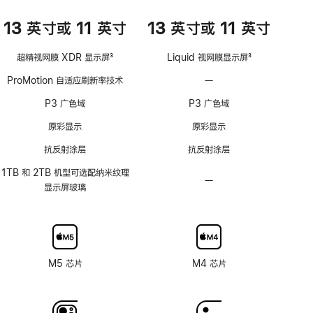
13 英寸或 11 英寸
13 英寸或 11 英寸
超精视网膜 XDR 显示屏
3
Liquid 视网膜显示屏
3
脚
脚
ProMotion 自适应刷新率技术
—
不
注
注
支
P3 广色域
P3 广色域
持
ProMotion
原彩显示
原彩显示
自
抗反射涂层
抗反射涂层
适
应
1TB 和 2TB 机型可选配纳米纹理
—
不
刷
显示屏玻璃
可
新
选
率
配
技
纳
术
米
M5 芯片
M4 芯片
纹
理
玻
璃