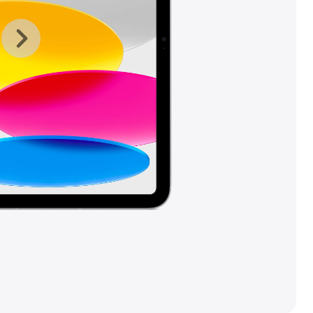
上
下
一
一
张
张
图
图
库
库
图
图
片
片