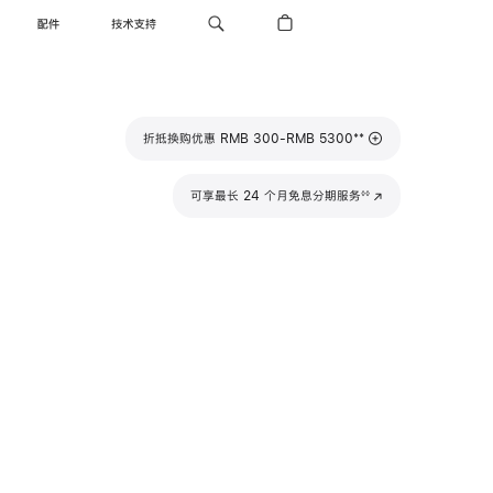
配件
技术支持
脚
**
折抵换购优惠 RMB 300-RMB 5300
注
脚
可享最长 24 个月免息分期服务
(在
◊◊
注
新
窗
口
中
打
开)