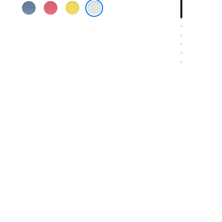
蓝
粉
黄
色
色
色
银色