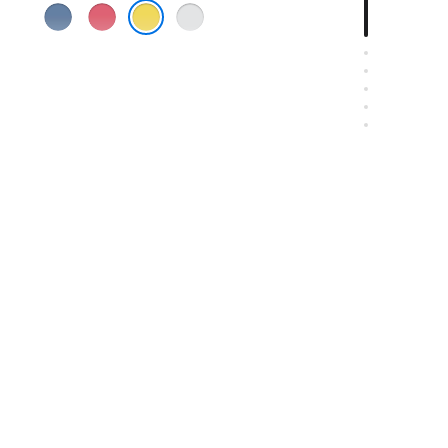
蓝
粉
银
色
色
色
黄色