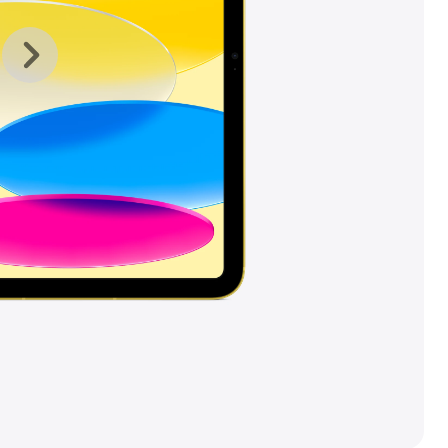
上
下
一
一
张
张
图
图
库
库
图
图
片
片