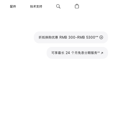
配件
技术支持
脚
**
折抵换购优惠 RMB 300-RMB 5300
注
脚
可享最长 24 个月免息分期服务
(在
◊◊
注
新
窗
口
中
打
开)