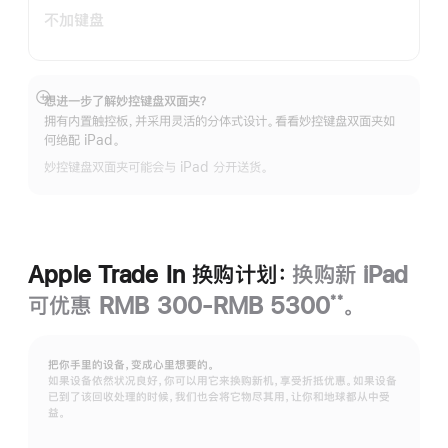
不加键盘
想进一步了解妙控键盘双面夹？
展
拥有内置触控板，并采用灵活的分体式设计。看看妙控键盘双面夹如
开
何绝配 iPad。
妙控键盘双面夹可能会与 iPad 分开送货。
Apple Trade In 换购计划：
换购新 iPad
可优惠 RMB 300-RMB 5300
。
**
脚
注
把你手里的设备，变成心里想要的。
如果设备依然状况良好，你可以用它来换购新机，享受折抵优惠。如果设备
已到了该回收处理的时候，我们也会将它物尽其用，让你和地球都从中受
益。