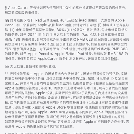
网
脚
脚
§ AppleCare+ 服务计划可为使用过程中发生的意外损坏提供不限次数的保修服务，
注
页
注
每次收取相应的服务费。
页
脚
§§ 维修范围仅限于 iPad 及其原装配件，以及搭配 iPad 使用的一支兼容的 Apple
脚
注
Pencil 和一个兼容的 Apple 品牌 iPad 键盘，并针对以下问题：(i) 材料或工艺存在缺
陷；(ii) 电池容量低于其初始容量的 80%；(iii) 设备发生意外损坏，每次维修收取相应
的服务费。对于 2024 年 5 月 1 日之后上市的所有 iPad 机型，针对屏幕维修收取
RMB 188 的服务费，针对其他意外损坏维修收取 RMB 628 的服务费。屏幕维修服务
费仅适用于符合条件的 iPad 机型，且设备未出现其他损坏。如需查看符合条件机型的
列表，请参阅具体
条款
。 对于其他所有 iPad 机型，针对意外损坏维修收取 RMB 368
的服务费。对于 Apple Pencil 或 Apple 品牌的 iPad 键盘，维修收取 RMB 188 的
服务费。服务期自购买 AppleCare+ 服务计划之日开始。详情请参阅具体
条款
。
脚
∆∆ 为近似值。金额可能随时间变动。
注
脚
** 折抵换购服务由 Apple 的折抵服务合作伙伴提供。折抵金额报价仅为预估价，实际
注
折抵金额可能低于预估价值，具体金额取决于设备的状况、配置、推出年份，以及发售国
家或地区。并非所有设备均有资格获得第三方折抵服务合作伙伴提供的设备折抵金额或
Apple 提供的购新优惠。年满 18 周岁及以上者才可参与本计划。现有设备的折抵金额
可用于折抵购买新的 Apple 设备。实际折抵金额取决于收到的符合折抵条件的设备情
况是否与评估报价时你提供的设备描述相符合。可能需按照新设备的全额售价缴纳销售
税。店内折抵需出示政府颁发并附有照片的有效身份证件 (当地法律可能会要求存储该
信息)。该服务可能仅在部分 Apple Store 零售店提供，在线换购和店内换购的折抵金
额可能有所不同。某些 Apple Store 零售店可能有不同要求。Apple 的折抵服务合作
伙伴保留出于任何原因拒绝、取消任何折抵交易或限制任何设备 (及其数量) 的权利。
如需获得有关折抵及设备回收服务的更多信息，请咨询 Apple 的折抵服务合作伙伴。需
要遵守 Apple 的折抵服务合作伙伴的其他条款。