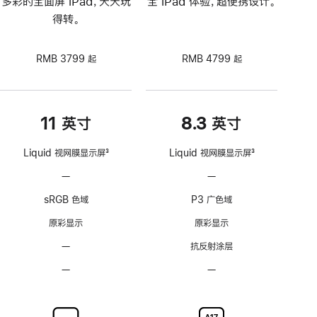
多彩的全面屏 iPad，天天玩
全 iPad 体验，超便携设计。
得转。
RMB 3799 起
RMB 4799 起
11 英寸
8.3 英寸
Liquid 视网膜显示屏
3
Liquid 视网膜显示屏
3
脚
脚
—
不
—
不
注
注
支
支
sRGB 色域
P3 广色域
持
持
ProMotion
ProMotion
原彩显示
原彩显示
自
自
—
无
抗反射涂层
适
适
抗
应
应
—
不
—
不
反
刷
刷
可
可
射
新
新
选
选
涂
率
率
配
配