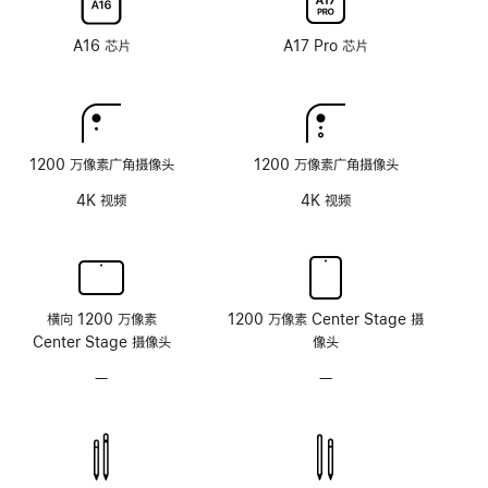
层
技
技
纳
纳
术
术
米
米
A16 芯片
A17 Pro 芯片
纹
纹
理
理
玻
玻
璃
璃
面
面
1200 万像素广角摄像头
1200 万像素广角摄像头
板
板
4K 视频
4K 视频
横向 1200 万像素
1200 万像素 Center Stage 摄
Center Stage 摄像头
像头
—
无
—
无
原
原
深
深
感
感
摄
摄