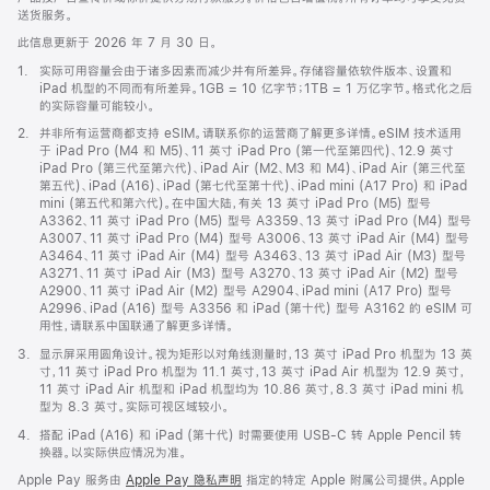
送货服务。
此信息更新于 2026 年 7 月 30 日。
脚
1.
实际可用容量会由于诸多因素而减少并有所差异。存储容量依软件版本、设置和
注
iPad 机型的不同而有所差异。1GB = 10 亿字节；1TB = 1 万亿字节。格式化之后
的实际容量可能较小。
脚
2.
并非所有运营商都支持 eSIM。请联系你的运营商了解更多详情。eSIM 技术适用
注
于 iPad Pro (M4 和 M5)、11 英寸 iPad Pro (第一代至第四代)、12.9 英寸
iPad Pro (第三代至第六代)、iPad Air (M2、M3 和 M4)、iPad Air (第三代至
第五代)、iPad (A16)、iPad (第七代至第十代)、iPad mini (A17 Pro) 和 iPad
mini (第五代和第六代)。在中国大陆，有关 13 英寸 iPad Pro (M5) 型号
A3362、11 英寸 iPad Pro (M5) 型号 A3359、13 英寸 iPad Pro (M4) 型号
A3007、11 英寸 iPad Pro (M4) 型号 A3006、13 英寸 iPad Air (M4) 型号
A3464、11 英寸 iPad Air (M4) 型号 A3463、13 英寸 iPad Air (M3) 型号
A3271、11 英寸 iPad Air (M3) 型号 A3270、13 英寸 iPad Air (M2) 型号
A2900、11 英寸 iPad Air (M2) 型号 A2904、iPad mini (A17 Pro) 型号
A2996、iPad (A16) 型号 A3356 和 iPad (第十代) 型号 A3162 的 eSIM 可
用性，请联系中国联通了解更多详情。
脚
3.
显示屏采用圆角设计。视为矩形以对角线测量时，13 英寸 iPad Pro 机型为 13 英
注
寸，11 英寸 iPad Pro 机型为 11.1 英寸，13 英寸 iPad Air 机型为 12.9 英寸，
11 英寸 iPad Air 机型和 iPad 机型均为 10.86 英寸，8.3 英寸 iPad mini 机
型为 8.3 英寸。实际可视区域较小。
脚
4.
搭配 iPad (A16) 和 iPad (第十代) 时需要使用 USB-C 转 Apple Pencil 转
注
换器。以实际供应情况为准。
Apple Pay 服务由
Apple Pay 隐私声明
指定的特定 Apple 附属公司提供。Apple