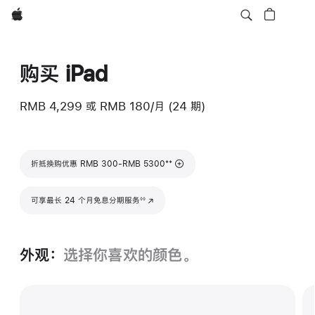
Apple
购买 iPad
RMB 4,299
或
RMB 180/月 (24 期)
脚注
**
折抵换购优惠 RMB 300-RMB 5300
脚注
可享最长 24 个月免息分期服务
(在新窗口中打开)
◊◊
外观：
选择你喜欢的颜色。