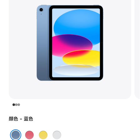
颜色 - 蓝色
粉
黄
银