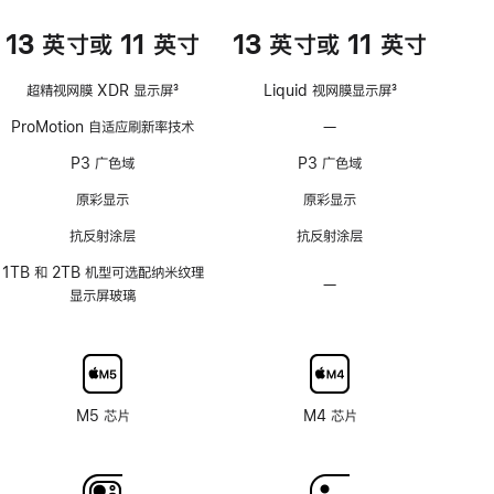
13 英寸或 11 英寸
13 英寸或 11 英寸
超精视网膜 XDR 显示屏
3
Liquid 视网膜显示屏
3
脚
脚
ProMotion 自适应刷新率技术
—
不
注
注
支
P3 广色域
P3 广色域
持
ProMotion
原彩显示
原彩显示
自
抗反射涂层
抗反射涂层
适
应
1TB 和 2TB 机型可选配纳米纹理
—
不
刷
显示屏玻璃
可
新
选
率
配
技
纳
术
米
M5 芯片
M4 芯片
纹
理
玻
璃