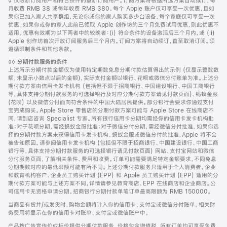
脚
◊ 仅限新订阅用户和符合条件的重新订阅用户。订阅方案将根据所选方案自动续订，每
注
月收费 RMB 38 或每年收费 RMB 380。每个 Apple 账户仅可享受一次优惠，且如
果你已加入家人共享群组，无论你或你的家人购买多少台设备，每个家庭仅可享受一次
优惠。如果你或你的家人此前已领取 Apple 创作坊的三个月免费试用优惠，则此优惠不
适用。优惠有效期为以下两者中的较晚者：(i) 符合条件的设备激活后三个月内，或 (ii)
Apple 创作坊首次开放订阅服务后三个月内。订阅方案将自动续订，直至取消订阅。须
遵循限制条件和其他条款。
脚
◊◊
分期付款服务的条件
注
上述所示分期付款金额仅为使用特定期数免息分期付款估算得出的示例 (仅显示整数数
额，未显示小数点以后的金额)，实际支付金额以银行、花呗或微信分付账单为准。上述分
期付款方案由信用卡发卡机构 (包括但不限于招商银行、中国建设银行、中国工商银行
等，具体支持分期付款服务的可选择银行及对应分期付款方案请见付款页面)、蚂蚁金服
(花呗) 以及微信分付面向符合条件的中国大陆居民提供。部分银行会要求你通过支付
宝完成购买。Apple Store 零售店的分期付款方案可能与 Apple Store 在线商店不
同，请到店咨询 Specialist 专家。所有银行信用卡分期均需经你的信用卡发卡机构批
准；对于花呗分期，需经蚂蚁金服批准；对于微信分付分期，需经微信分付批准。如果你选
择的分期付款方案未获得信用卡发卡机构、蚂蚁金服或微信分付的批准，Apple 将不会
被告知原因。请参阅信用卡发卡机构 (包括但不限于招商银行、中国建设银行、中国工商
银行等，具体支持分期付款服务的可选择银行请见付款页面) 网站、支付宝网站和微信
分付服务页面，了解相关条件、费用和收费。订单可能需要满足特定金额要求，不同免息
分期期数对应的最低限额可能有所不同。上述分期付款服务只适用于个人消费者。企业
和教育机构客户、企业员工购买计划 (EPP) 和 Apple 员工购买计划 (EPP) 适用的分
期付款方案可能与上述方案不同，详情请参见教育商店、EPP 在线商店和企业商店。公
司信用卡无资格申请分期。招商银行分期付款单笔订单最高限额为 RMB 150000。
当商品有货并/或发货时，购物金额将计入你的信用卡、支付宝或微信分付账单。相关财
务费用将显示在你的信用卡对账单、支付宝或微信账户中。
产品按广告宣传价或标价提供分期付款服务。价格包含增值税。所有订单均可享受免费