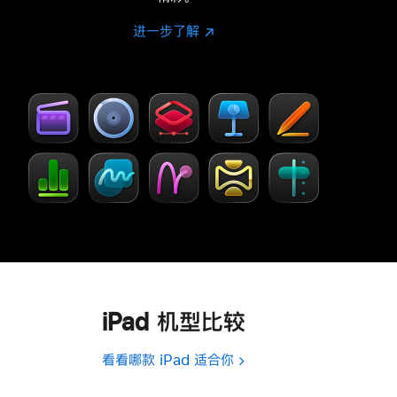
进一步了解
进
(在
一
新
步
窗
了
口
解
中
-
打
Creator Studio
开)
iPad 机型比较
看看哪款 iPad 适合你