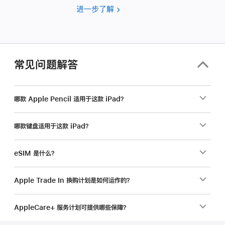
进一步了解
要
为
你
的
企
常见问题解答
业
选
购
哪款 Apple Pencil 适用于这款 iPad？
产
品？
哪款键盘适用于这款 iPad？
eSIM 是什么？
Apple Trade In 换购计划是如何运作的？
AppleCare+ 服务计划可提供哪些保障？