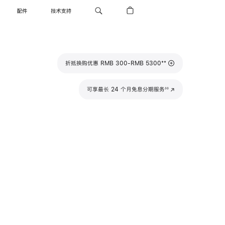
配件
技术支持
脚
**
折抵换购优惠 RMB 300-RMB 5300
注
脚
可享最长 24 个月免息分期服务
(在
◊◊
注
新
窗
口
中
打
开)