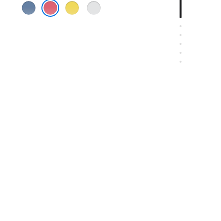
蓝
黄
银
色
色
色
粉色