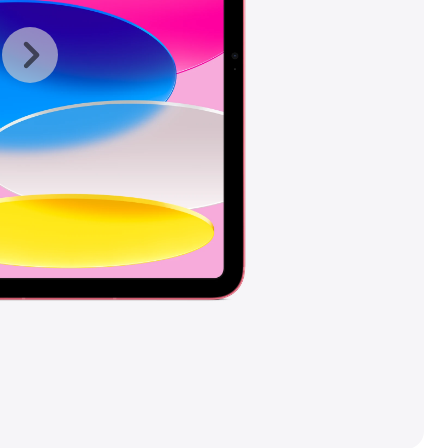
上
下
一
一
张
张
图
图
库
库
图
图
片
片