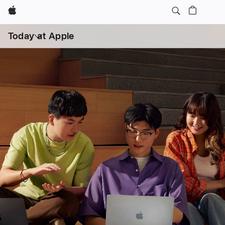
Apple
打
开
Today at Apple
菜
单