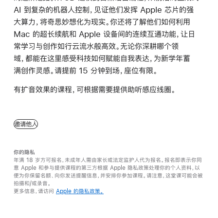
AI 到⁠复杂⁠的⁠机器人⁠控制，⁠见证⁠他们⁠发挥 Apple 芯片⁠的⁠强
大⁠算力，⁠将⁠奇思妙想⁠化为⁠现实。⁠你⁠还⁠将⁠了解⁠他们⁠如何⁠利用
Mac 的⁠超长⁠续航⁠和 Apple 设备间⁠的⁠连续互通⁠功能，⁠让⁠日
常⁠学习⁠与⁠创作⁠如⁠行云流水⁠般⁠高效。⁠无论⁠你⁠深耕⁠哪个⁠领
域，⁠都⁠能⁠在⁠这里⁠感受⁠科技⁠如何⁠赋能⁠自我⁠表达，⁠为⁠新学年⁠蓄
满⁠创作⁠灵感。⁠请⁠提前 15 分钟⁠到场，⁠座位⁠有限。
有扩音效果的课程，可根据需要提供助听感应线圈。
邀请他人
你的隐私
年满 18 岁方可报名，未成年人需由家长或法定监护人代为报名。报名即表示你同
意 Apple 和参与提供课程的第三方根据 Apple 隐私政策处理你的个人资料，以
便为你保留名额、向你发送提醒信息，并安排你参加课程。请注意，这堂课可能会被
拍摄和/或录音。
更多信息，请访问
Apple 的隐私政策。