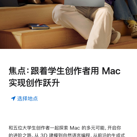
焦点：⁠跟着⁠学生⁠创作者⁠用 Mac
实现⁠创作⁠跃升
选择地点
和⁠五位⁠大学生⁠创作者⁠一起⁠探索 Mac 的⁠多元⁠可能，⁠开启⁠你
的⁠进阶⁠之路。⁠从 3D 建模⁠到⁠自然语言⁠编程，⁠从⁠前沿⁠的⁠生成⁠式