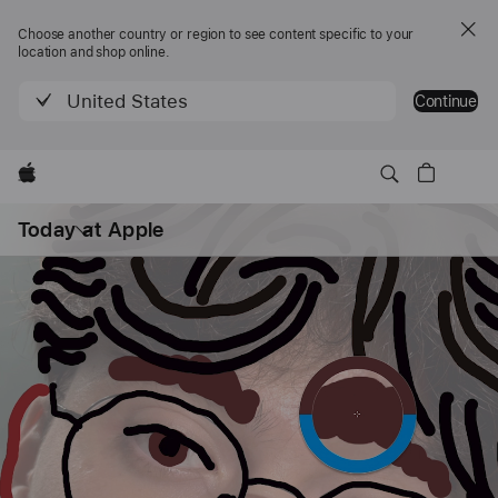
Choose another country or region to see content specific to your
location and shop online.
United States
Continue
Apple
打
开
Today at Apple
菜
单