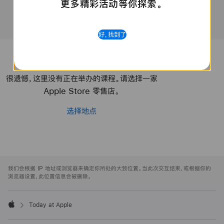
更多精彩活动等你探索。
Apple
好，找到了
很遗憾，这里没有正在举办的课程。请选择一家
Apple Store 零售店。
选择地点
Apple
Footer
我们会根据 IP 地址或浏览器来确定你所处的大致位置。当此次交互结束，或根据你的
浏览器设置，此位置信息会被删除。
Today at Apple
Apple