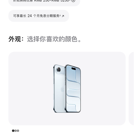
折抵换购优惠 RMB 250-RMB 5250
脚注
可享最长 24 个月免息分期服务
(在新窗口中打开)
◊
外观：
选择你喜欢的颜色。