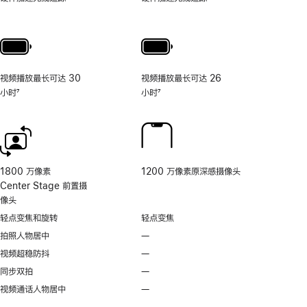
照
片
和
视
频
视频播放最长可达 30
视频播放最长可达 26
工
小时
7
小时
7
具
脚
脚
的
注
注
相
机
控
制。
1800 万像素
1200 万像素原深感摄像头
Center Stage 前置摄
像头
轻点变焦和旋转
轻点变焦
拍照人物居中
—
不
支
视频超稳防抖
—
不
持
支
同步双拍
—
不
拍
持
支
视频通话人物居中
—
无
照
视
持
视