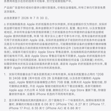
务费用将显示在你的信用卡对账单、支付宝或微信账户中。
产品按广告宣传价或标价提供分期付款服务。价格包含增值税。所有订单均可享受免费
送货服务。
此信息更新于 2026 年 7 月 30 日。
脚
∆ 折抵换购服务由 Apple 的折抵服务合作伙伴提供。折抵金额报价仅为预估价，实际折
注
抵金额可能低于预估价值，具体金额取决于设备的状况、配置、推出年份，以及发售国家
或地区。并非所有设备均有资格获得第三方折抵服务合作伙伴提供的设备折抵金额或
Apple 提供的购新优惠。年满 18 周岁及以上者才可参与本计划。现有设备的折抵金额
可用于折抵购买新的 Apple 设备。实际折抵金额取决于收到的符合折抵条件的设备情
况是否与评估报价时你提供的设备描述相符合。可能需按照新设备的全额售价缴纳销售
税。店内折抵需出示政府颁发并附有照片的有效身份证件 (当地法律可能会要求存储该
信息)。该服务可能仅在部分 Apple Store 零售店提供，在线换购和店内换购的折抵金
额可能有所不同。某些 Apple Store 零售店可能有不同要求。Apple 的折抵服务合作
伙伴保留出于任何原因拒绝、取消任何折抵交易或限制任何设备 (及其数量) 的权利。
如需获得有关折抵及设备回收服务的更多信息，请咨询 Apple 的折抵服务合作伙伴。需
要遵守 Apple 的折抵服务合作伙伴的其他条款。
脚
1.
实际可用容量会由于诸多因素而减少并有所差异。标准系统配置会占用约 12GB
注
到 24GB 容量 (其中包括 iOS 26 及其最新功能，以及各款可删除的 Apple
app)。Apple 智能的设备端模型占用约 7GB 容量，如果关闭 Apple 智能功能，即
可删除此类模型。开启 Apple 智能功能则会再次下载这些模型。各款可删除的
Apple app 大约占用 4.5GB 容量，删除后还可从 App Store 重新下载。存储容
量依软件版本、设置和 iPhone 机型的不同而有所差异。
脚
2.
显示屏采用曲线优美的圆角设计，四个圆角位于一个标准矩形内。按照标准矩形测
注
量时，屏幕的对角线长度是 6.06 英寸 (iPhone 17e)、6.27 英寸 (iPhone 17、
iPhone 17 Pro)、6.55 英寸 (iPhone Air) 或 6.86 英寸