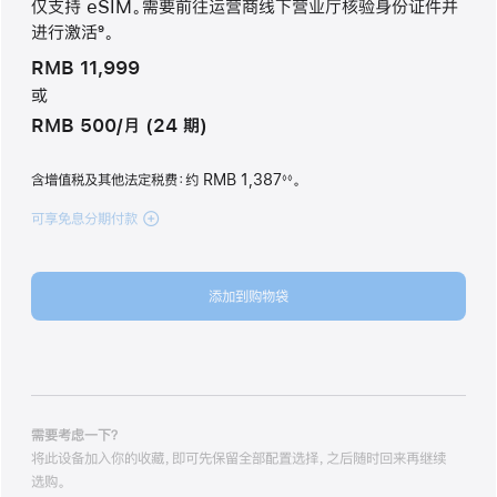
仅支持 eSIM。需要前往运营商线下营业厅核验身份证件并
进行激活
9
。
脚
RMB 11,999
注
或
RMB 500/月 (24 期)
含增值税及其他法定税费
：约 RMB 1,387
。
◊◊
脚
注
可享免息分期付款
(iPhone
Air
1TB
天
添加到购物袋
蓝
色
skyblue
1tb
的
分
期
需要考虑一下？
付
将此设备加入你的收藏，即可先保留全部配置选择，之后随时回来再继续
款
选购。
选