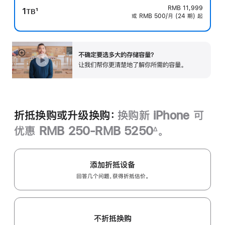
RMB 11,999
1
1
TB
或 RMB 500/月 (24 期) 起
脚
注
不确定要选多大的存储容量？
展
让我们帮你更清楚地了解你所需的容‍量‍。
开
折抵换购或升级换购：
换购新 iPhone 可
优惠 RMB 250-RMB 5250
。
∆
脚
注
添加折抵设备
回答几个问题，获得折抵估价。
不折抵换购