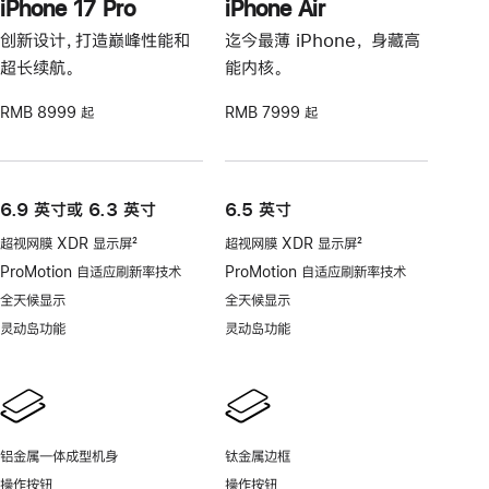
iPhone 17 Pro
iPhone Air
创新设计，打造巅峰性能和
迄今最薄 iPhone， 身藏高
超长续航。
能内核。
RMB 8999 起
RMB 7999 起
6.9 英寸或 6.3 英寸
6.5 英寸
超视网膜 XDR 显示屏
2
超视网膜 XDR 显示屏
2
脚
脚
ProMotion 自适应刷新率技术
ProMotion 自适应刷新率技术
注
注
全天候显示
全天候显示
灵动岛功能
灵动岛功能
铝金属一体成型机身
钛金属边框
操作按钮
操作按钮