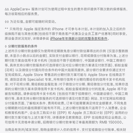
网
脚
脚
∆∆ AppleCare+ 服务计划可为使用过程中发生的意外损坏提供不限次数的保修服务，
注
页
注
每次收取相应的服务费。
页
脚
◊◊ 为近似值。金额可能随时间变动。
脚
注
脚
** 只有符合 Apple 指定条件的 iPhone 才可参与本计划。本计划的加⼊及之后的升
注
级换购不能与其他优惠(包括但不限于商务客户优惠及企业员⼯客户优惠等)同时享受。
原设备须状况完好，详情请参阅
iPhone年年焕新计划的完整条款和条件
。
脚
◊
分期付款服务的条件
注
上述所示分期付款金额仅为使用特定期数免息分期付款估算得出的示例 (仅显示整数数
额，未显示小数点以后的金额)，实际支付金额以银行、花呗或微信分付账单为准。上述分
期付款方案由信用卡发卡机构 (包括但不限于招商银行、中国建设银行、中国工商银行
等，具体支持分期付款服务的可选择银行及对应分期付款方案请见付款页面)、蚂蚁金服
(花呗) 以及微信分付面向符合条件的中国大陆居民提供。部分银行会要求你通过支付
宝完成购买。Apple Store 零售店的分期付款方案可能与 Apple Store 在线商店不
同，请到店咨询 Specialist 专家。所有银行信用卡分期均需经你的信用卡发卡机构批
准；对于花呗分期，需经蚂蚁金服批准；对于微信分付分期，需经微信分付批准。如果你选
择的分期付款方案未获得信用卡发卡机构、蚂蚁金服或微信分付的批准，Apple 将不会
被告知原因。请参阅信用卡发卡机构 (包括但不限于招商银行、中国建设银行、中国工商
银行等，具体支持分期付款服务的可选择银行请见付款页面) 网站、支付宝网站和微信
分付服务页面，了解相关条件、费用和收费。订单可能需要满足特定金额要求，不同免息
分期期数对应的最低限额可能有所不同。上述分期付款服务只适用于个人消费者。企业
和教育机构客户、企业员工购买计划 (EPP) 和 Apple 员工购买计划 (EPP) 适用的分
期付款方案可能与上述方案不同，详情请参见教育商店、EPP 在线商店和企业商店。公
司信用卡无资格申请分期。招商银行分期付款单笔订单最高限额为 RMB 150000。
当商品有货并/或发货时，购物金额将计入你的信用卡、支付宝或微信分付账单。相关财