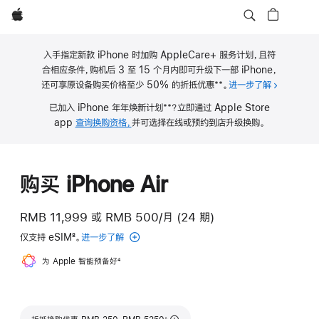
Apple
入手指定新款 iPhone 时加购 AppleCare+ 服务计划，且符
合相应条件，购机后 3 至 15 个月内即可升级下一部 iPhone，
**
还可享原设备购买价格至少 50% 的折抵优惠
。
进一步了解
关于 iPho
脚
**
已加入 iPhone 年年焕新计划
？立即通过 Apple Store
注
脚
app
查询换购资格，
并可选择在线或预约到店升级换购。
注
购买 iPhone Air
RMB 11,999
或
RMB 500/月 (24 期)
仅支持 eSIM
8
。
进一步了解
eSIM
脚
为 Apple 智能预备好
脚
4
注
注
脚注
∆