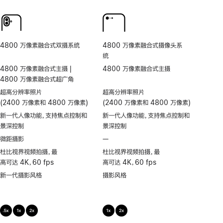
人
频
同
频
物
超
步
通
居
稳
双
话
中
防
拍
人
抖
4800 万像素融合式双摄系统
4800 万像素融合式摄像头系
物
统
居
4800 万像素融合式主摄 |
4800 万像素融合式主摄
中
4800 万像素融合式超广角
超高分辨率照片
超高分辨率照片
(2400 万像素和 4800 万像素)
(2400 万像素和 4800 万像素)
新一代人像功能，支持焦点控制和
新一代人像功能，支持焦点控制和
景深控制
景深控制
微距摄影
—
不
支
杜比视界视频拍摄，最
杜比视界视频拍摄，最
持
高可达 4K，60 fps
高可达 4K，60 fps
微
新一代摄影风格
摄影风格
距
摄
影