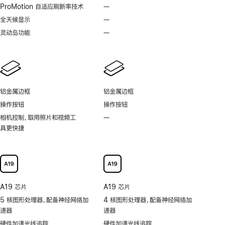
脚
脚
ProMotion 自适应刷新率技术
—
不
注
注
支
全天候显示
—
不
持
支
灵动岛功能
—
不
ProMotion
持
支
自
全
持
适
天
灵
应
候
动
刷
显
岛
新
铝金属边框
铝金属边框
示
功
率
操作按钮
操作按钮
能
技
相机控制，取用照片和视频工
—
不
术
具更快捷
支
持
可
以
更
快
A19 芯片
A19 芯片
捷
5 核图形处理器，配备神经网络加
4 核图形处理器，配备神经网络加
地
速器
速器
取
用
硬件加速光线追踪
硬件加速光线追踪