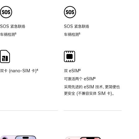
注
注
8
倍。
SOS 紧急联络
SOS 紧急联络
车祸检测
5
车祸检测
5
脚
脚
注
注
双卡 (nano-SIM 卡)
6
双 eSIM
8
脚
脚
可激活两个 eSIM
8
注
注
脚
采用先进的 eSIM 技术，更简便也
注
更安全 (不兼容实体 SIM 卡)。