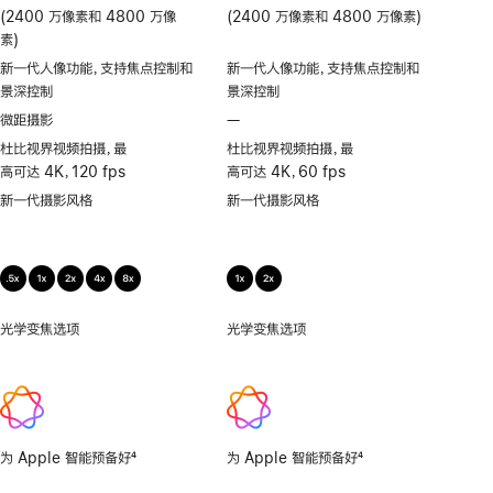
(2400 万像素和 4800 万像
(2400 万像素和 4800 万像素)
素)
新一代人像功能，支持焦点控制和
新一代人像功能，支持焦点控制和
景深控制
景深控制
微距摄影
—
不
支
杜比视界视频拍摄，最
杜比视界视频拍摄，最
持
高可达 4K，120 fps
高可达 4K，60 fps
微
新一代摄影风格
新一代摄影风格
距
摄
影
光学变焦选项
0.5
光学变焦选项
1x、
倍，
2x
1
倍，
2
倍，
为 Apple 智能预备好
4
为 Apple 智能预备好
4
4
脚
脚
倍，