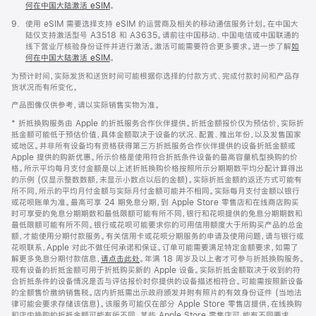
何在中国大陆激活 eSIM
。
脚
9.
使用 eSIM 需要选择支持 eSIM 的运营商及相关的移动通信服务计划。在中国大
注
陆仅支持激活型号 A3518 和 A3635。请前往中国移动、中国电信或中国联通的
线下营业厅核验身份证件并进行激活。激活可能需要符合更多要求。进一步了解
如
何在中国大陆激活 eSIM
。
为预计时间，实际发货和送货时间可能根据你选择的付款方式、完成付款时间和产品存
货状况而有所变化。
产品图像仅供参考，请以实际销售实物为准。
* 折抵换购服务由 Apple 的折抵服务合作伙伴提供。折抵金额报价仅为预估价，实际折
抵金额可能低于预估价值，具体金额取决于设备的状况、配置、推出年份，以及发售国家
或地区。并非所有设备均有资格获得第三方折抵服务合作伙伴提供的设备折抵金额或
Apple 提供的购新优惠。所示价格是使用符合折抵条件设备的最高容量机型换购的价
格。所示平均每月支付金额是以上述折抵换购价格按照所示分期期数平均分配计算得出
的示例 (仅显示整数数额，未显示小数点以后的金额)。实际折抵金额的返还方式可能有
所不同，所示的平均月付金额与实际月付金额可能并不相同。实际每月支付金额以银行
或花呗账单为准。最高可享 24 期免息分期，到 Apple Store 零售店和在线商店购买
时可享受的免息分期期数和最低限额可能有所不同，银行和花呗提供的免息分期期数和
最低限额可能有所不同。银行或花呗可能要求你的可用信用额度大于所购买产品的总金
额，才能使用分期付款服务。有关信用卡或花呗分期服务的申请及使用问题，请与银行或
花呗联系，Apple 对此不做任何承诺和保证。订单可能需要满足特定金额要求，如需了
解更多免息分期付款信息，
请点击此处
。年满 18 周岁及以上者才可参与折抵换购服务。
现有设备的折抵金额可用于折抵购买新的 Apple 设备。实际折抵金额取决于收到的符
合折抵条件的设备情况是否与评估报价时你提供的设备描述相符合。可能需按照新设备
的全额售价缴纳销售税。店内折抵需出示政府颁发并附有照片的有效身份证件 (当地法
律可能会要求存储该信息)。该服务可能仅在部分 Apple Store 零售店提供，在线换购
和店内换购的折抵金额可能有所不同。某些 Apple Store 零售店可 能有不同要求。