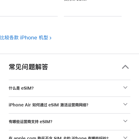
注
脚
注
比较各款 iPhone 机型
常见问题解答
什么是 eSIM？
iPhone Air 如何通过 eSIM 激活运营商网络？
有哪些运营商支持 eSIM？
在 apple.com 购买不含 SIM 卡的 iPhone 有哪些好处？