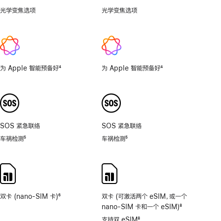
光学变焦选项
.5x、
光学变焦选项
1x、
1x、
2x
2x
为 Apple 智能预备好
4
为 Apple 智能预备好
4
脚
脚
注
注
SOS 紧急联络
SOS 紧急联络
车祸检测
5
车祸检测
5
脚
脚
注
注
双卡 (nano-SIM 卡)
6
双卡 (可激活两个 eSIM，或一个
脚
nano-SIM 卡和一个 eSIM)
8
注
脚
支持双 eSIM
8