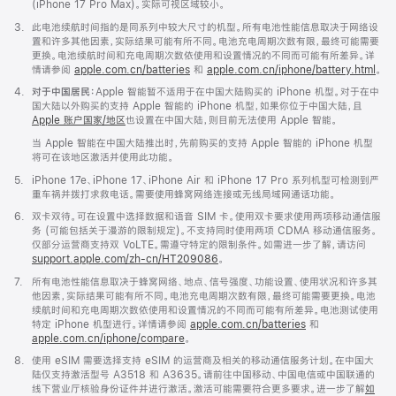
(iPhone 17 Pro Max)。实际可视区域较小。
脚
3.
此电池续航时间指的是同系列中较大尺寸的机型。所有电池性能信息取决于网络设
注
置和许多其他因素，实际结果可能有所不同。电池充电周期次数有限，最终可能需要
更换。电池续航时间和充电周期次数依使用和设置情况的不同而可能有所差异。详
情请参阅
apple.com.cn/batteries
和
apple.com.cn/iphone/battery.html
。
脚
4.
对于中国居民：
Apple 智能暂不适用于在中国大陆购买的 iPhone 机型。对于在中
注
国大陆以外购买的支持 Apple 智能的 iPhone 机型，如果你位于中国大陆，且
Apple 账户国家/地区
也设置在中国大陆，则目前无法使用 Apple 智能。
当 Apple 智能在中国大陆推出时，先前购买的支持 Apple 智能的 iPhone 机型
将可在该地区激活并使用此功能。
脚
5.
iPhone 17e、iPhone 17、iPhone Air 和 iPhone 17 Pro 系列机型可检测到严
注
重车祸并拨打求救电话。需要使用蜂窝网络连接或无线局域网通话功能。
脚
6.
双卡双待。可在设置中选择数据和语音 SIM 卡。使用双卡要求使用两项移动通信服
注
务 (可能包括关于漫游的限制规定)。不支持同时使用两项 CDMA 移动通信服务。
仅部分运营商支持双 VoLTE。需遵守特定的限制条件。如需进一步了解，请访问
support.apple.com/zh-cn/HT209086
。
脚
7.
所有电池性能信息取决于蜂窝网络、地点、信号强度、功能设置、使用状况和许多其
注
他因素，实际结果可能有所不同。电池充电周期次数有限，最终可能需要更换。电池
续航时间和充电周期次数依使用和设置情况的不同而可能有所差异。电池测试使用
特定 iPhone 机型进行。详情请参阅
apple.com.cn/batteries
和
apple.com.cn/iphone/compare
。
脚
8.
使用 eSIM 需要选择支持 eSIM 的运营商及相关的移动通信服务计划。在中国大
注
陆仅支持激活型号 A3518 和 A3635。请前往中国移动、中国电信或中国联通的
线下营业厅核验身份证件并进行激活。激活可能需要符合更多要求。进一步了解
如