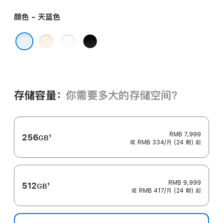
颜色 - 天蓝色
浅
云
深
金
白
空
天蓝色
色
色
黑
色
存储容量：
你需要多大的存储空⁠间？
RMB 7,999
256
1
GB
或 RMB 334/月 (24 期) 起
脚
注
RMB 9,999
512
1
GB
或 RMB 417/月 (24 期) 起
脚
注