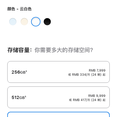
颜色 - 云白色
天
浅
深
蓝
金
空
云白色
色
色
黑
色
存储容量：
你需要多大的存储空⁠间？
RMB 7,999
256
1
GB
或 RMB 334/月 (24 期) 起
脚
注
RMB 9,999
512
1
GB
或 RMB 417/月 (24 期) 起
脚
注