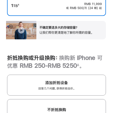
RMB 11,999
1
1
TB
或 RMB 500/月 (24 期) 起
脚
注
不确定要选多大的存储容量？
展
让我们帮你更清楚地了解你所需的容‍量‍。
开
折抵换购或升级换购：
换购新 iPhone 可
优惠 RMB 250-RMB 5250
。
∆
脚
注
添加折抵设备
回答几个问题，获得折抵估价。
不折抵换购