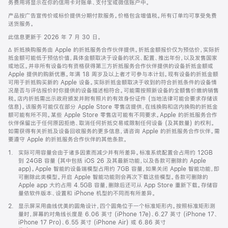
务费用将显示在你的信用卡对账单、支付宝或微信账户中。
产品按广告宣传价或标价提供分期付款服务。价格包含增值税。所有订单均可享受免费
送货服务。
此信息更新于 2026 年 7 月 30 日。
脚
∆ 折抵换购服务由 Apple 的折抵服务合作伙伴提供。折抵金额报价仅为预估价，实际折
注
抵金额可能低于预估价值，具体金额取决于设备的状况、配置、推出年份，以及发售国家
或地区。并非所有设备均有资格获得第三方折抵服务合作伙伴提供的设备折抵金额或
Apple 提供的购新优惠。年满 18 周岁及以上者才可参与本计划。现有设备的折抵金额
可用于折抵购买新的 Apple 设备。实际折抵金额取决于收到的符合折抵条件的设备情
况是否与评估报价时你提供的设备描述相符合。可能需按照新设备的全额售价缴纳销售
税。店内折抵需出示政府颁发并附有照片的有效身份证件 (当地法律可能会要求存储该
信息)。该服务可能仅在部分 Apple Store 零售店提供，在线换购和店内换购的折抵金
额可能有所不同。某些 Apple Store 零售店可能有不同要求。Apple 的折抵服务合作
伙伴保留出于任何原因拒绝、取消任何折抵交易或限制任何设备 (及其数量) 的权利。
如需获得有关折抵及设备回收服务的更多信息，请咨询 Apple 的折抵服务合作伙伴。需
要遵守 Apple 的折抵服务合作伙伴的其他条款。
脚
1.
实际可用容量会由于诸多因素而减少并有所差异。标准系统配置会占用约 12GB
注
到 24GB 容量 (其中包括 iOS 26 及其最新功能，以及各款可删除的 Apple
app)。Apple 智能的设备端模型占用约 7GB 容量，如果关闭 Apple 智能功能，即
可删除此类模型。开启 Apple 智能功能则会再次下载这些模型。各款可删除的
Apple app 大约占用 4.5GB 容量，删除后还可从 App Store 重新下载。存储容
量依软件版本、设置和 iPhone 机型的不同而有所差异。
脚
2.
显示屏采用曲线优美的圆角设计，四个圆角位于一个标准矩形内。按照标准矩形测
注
量时，屏幕的对角线长度是 6.06 英寸 (iPhone 17e)、6.27 英寸 (iPhone 17、
iPhone 17 Pro)、6.55 英寸 (iPhone Air) 或 6.86 英寸