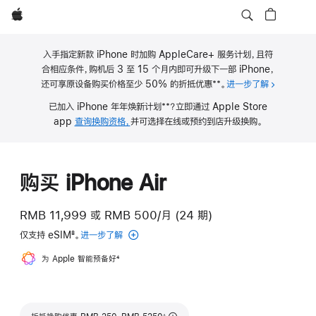
Apple
入手指定新款 iPhone 时加购 AppleCare+ 服务计划，且符
合相应条件，购机后 3 至 15 个月内即可升级下一部 iPhone，
**
还可享原设备购买价格至少 50% 的折抵优惠
。
进一步了解
关于 iPho
脚
**
已加入 iPhone 年年焕新计划
？立即通过 Apple Store
注
脚
app
查询换购资格，
并可选择在线或预约到店升级换购。
注
购买 iPhone Air
RMB 11,999
或
RMB 500/月 (24 期)
仅支持 eSIM
8
。
进一步了解
eSIM
脚
为 Apple 智能预备好
脚
4
注
注
脚注
∆