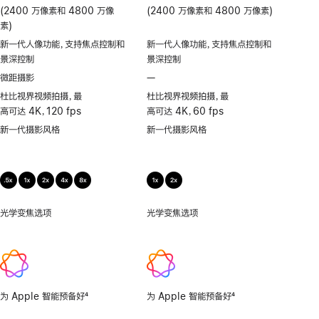
(2400 万像素和 4800 万像
(2400 万像素和 4800 万像素)
素)
新一代人像功能，支持焦点控制和
新一代人像功能，支持焦点控制和
景深控制
景深控制
微距摄影
—
不
支
杜比视界视频拍摄，最
杜比视界视频拍摄，最
持
高可达 4K，120 fps
高可达 4K，60 fps
微
新一代摄影风格
新一代摄影风格
距
摄
影
光学变焦选项
0.5
光学变焦选项
1x、
倍，
2x
1
倍，
2
倍，
为 Apple 智能预备好
4
为 Apple 智能预备好
4
4
脚
脚
倍，