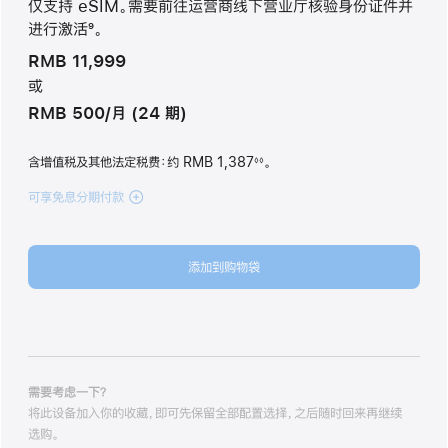
仅支持 eSIM。需要前往运营商线下营业厅核验身份证件并
进行激活
9
。
脚
RMB 11,999
注
或
RMB 500/月 (24 期)
含增值税及其他法定税费
：约 RMB 1,387
。
◊◊
脚
注
可享免息分期付款
(iPhone
Air
1TB
云
添加到购物袋
白
色
cloudwhite
1tb
的
分
期
需要考虑一下？
付
将此设备加入你的收藏，即可先保留全部配置选择，之后随时回来再继续
款
选购。
选