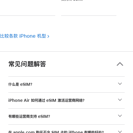
注
脚
注
比较各款 iPhone 机型
常见问题解答
什么是 eSIM？
iPhone Air 如何通过 eSIM 激活运营商网络？
有哪些运营商支持 eSIM？
在 apple.com 购买不含 SIM 卡的 iPhone 有哪些好处？