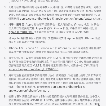
(iPhone 17 Pro Max)。实际可视区域较小。
脚
3.
此电池续航时间指的是同系列中较大尺寸的机型。所有电池性能信息取决于网络设
注
置和许多其他因素，实际结果可能有所不同。电池充电周期次数有限，最终可能需要
更换。电池续航时间和充电周期次数依使用和设置情况的不同而可能有所差异。详
情请参阅
apple.com.cn/batteries
和
apple.com.cn/iphone/battery.html
。
脚
4.
对于中国居民：
Apple 智能暂不适用于在中国大陆购买的 iPhone 机型。对于在中
注
国大陆以外购买的支持 Apple 智能的 iPhone 机型，如果你位于中国大陆，且
Apple 账户国家/地区
也设置在中国大陆，则目前无法使用 Apple 智能。
当 Apple 智能在中国大陆推出时，先前购买的支持 Apple 智能的 iPhone 机型
将可在该地区激活并使用此功能。
脚
5.
iPhone 17e、iPhone 17、iPhone Air 和 iPhone 17 Pro 系列机型可检测到严
注
重车祸并拨打求救电话。需要使用蜂窝网络连接或无线局域网通话功能。
脚
6.
双卡双待。可在设置中选择数据和语音 SIM 卡。使用双卡要求使用两项移动通信服
注
务 (可能包括关于漫游的限制规定)。不支持同时使用两项 CDMA 移动通信服务。
仅部分运营商支持双 VoLTE。需遵守特定的限制条件。如需进一步了解，请访问
support.apple.com/zh-cn/HT209086
。
脚
7.
所有电池性能信息取决于蜂窝网络、地点、信号强度、功能设置、使用状况和许多其
注
他因素，实际结果可能有所不同。电池充电周期次数有限，最终可能需要更换。电池
续航时间和充电周期次数依使用和设置情况的不同而可能有所差异。电池测试使用
特定 iPhone 机型进行。详情请参阅
apple.com.cn/batteries
和
apple.com.cn/iphone/compare
。
脚
8.
使用 eSIM 需要选择支持 eSIM 的运营商及相关的移动通信服务计划。在中国大
注
陆仅支持激活型号 A3518 和 A3635。请前往中国移动、中国电信或中国联通的
线下营业厅核验身份证件并进行激活。激活可能需要符合更多要求。进一步了解
如