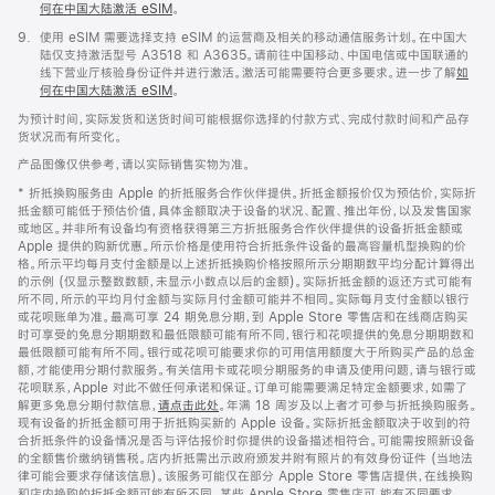
何在中国大陆激活 eSIM
。
脚
9.
使用 eSIM 需要选择支持 eSIM 的运营商及相关的移动通信服务计划。在中国大
注
陆仅支持激活型号 A3518 和 A3635。请前往中国移动、中国电信或中国联通的
线下营业厅核验身份证件并进行激活。激活可能需要符合更多要求。进一步了解
如
何在中国大陆激活 eSIM
。
为预计时间，实际发货和送货时间可能根据你选择的付款方式、完成付款时间和产品存
货状况而有所变化。
产品图像仅供参考，请以实际销售实物为准。
* 折抵换购服务由 Apple 的折抵服务合作伙伴提供。折抵金额报价仅为预估价，实际折
抵金额可能低于预估价值，具体金额取决于设备的状况、配置、推出年份，以及发售国家
或地区。并非所有设备均有资格获得第三方折抵服务合作伙伴提供的设备折抵金额或
Apple 提供的购新优惠。所示价格是使用符合折抵条件设备的最高容量机型换购的价
格。所示平均每月支付金额是以上述折抵换购价格按照所示分期期数平均分配计算得出
的示例 (仅显示整数数额，未显示小数点以后的金额)。实际折抵金额的返还方式可能有
所不同，所示的平均月付金额与实际月付金额可能并不相同。实际每月支付金额以银行
或花呗账单为准。最高可享 24 期免息分期，到 Apple Store 零售店和在线商店购买
时可享受的免息分期期数和最低限额可能有所不同，银行和花呗提供的免息分期期数和
最低限额可能有所不同。银行或花呗可能要求你的可用信用额度大于所购买产品的总金
额，才能使用分期付款服务。有关信用卡或花呗分期服务的申请及使用问题，请与银行或
花呗联系，Apple 对此不做任何承诺和保证。订单可能需要满足特定金额要求，如需了
解更多免息分期付款信息，
请点击此处
。年满 18 周岁及以上者才可参与折抵换购服务。
现有设备的折抵金额可用于折抵购买新的 Apple 设备。实际折抵金额取决于收到的符
合折抵条件的设备情况是否与评估报价时你提供的设备描述相符合。可能需按照新设备
的全额售价缴纳销售税。店内折抵需出示政府颁发并附有照片的有效身份证件 (当地法
律可能会要求存储该信息)。该服务可能仅在部分 Apple Store 零售店提供，在线换购
和店内换购的折抵金额可能有所不同。某些 Apple Store 零售店可 能有不同要求。