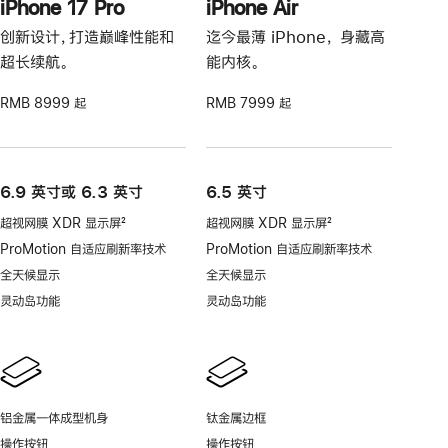
iPhone 17 Pro
iPhone Air
创新设计，打造巅峰性能和
迄今最薄 iPhone， 身藏高
超长续航。
能内核。
RMB 8999 起
RMB 7999 起
6.9 英寸或 6.3 英寸
6.5 英寸
超视网膜 XDR 显示屏
2
超视网膜 XDR 显示屏
2
脚
脚
ProMotion 自适应刷新率技术
ProMotion 自适应刷新率技术
注
注
全天候显示
全天候显示
灵动岛功能
灵动岛功能
铝金属一体成型机身
钛金属边框
操作按钮
操作按钮