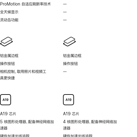
脚
脚
ProMotion 自适应刷新率技术
—
不
注
注
支
全天候显示
—
不
持
支
灵动岛功能
—
不
ProMotion
持
支
自
全
持
适
天
灵
应
候
动
刷
显
岛
新
铝金属边框
铝金属边框
示
功
率
操作按钮
操作按钮
能
技
相机控制，取用照片和视频工
—
不
术
具更快捷
支
持
可
以
更
快
A19 芯片
A19 芯片
捷
5 核图形处理器，配备神经网络加
4 核图形处理器，配备神经网络加
地
速器
速器
取
用
硬件加速光线追踪
硬件加速光线追踪