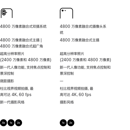
人
频
同
频
物
超
步
通
居
稳
双
话
中
防
拍
人
抖
4800 万像素融合式双摄系统
4800 万像素融合式摄像头系
物
统
居
4800 万像素融合式主摄 |
4800 万像素融合式主摄
中
4800 万像素融合式超广角
超高分辨率照片
超高分辨率照片
(2400 万像素和 4800 万像素)
(2400 万像素和 4800 万像素)
新一代人像功能，支持焦点控制和
新一代人像功能，支持焦点控制和
景深控制
景深控制
微距摄影
—
不
支
杜比视界视频拍摄，最
杜比视界视频拍摄，最
持
高可达 4K，60 fps
高可达 4K，60 fps
微
新一代摄影风格
摄影风格
距
摄
影