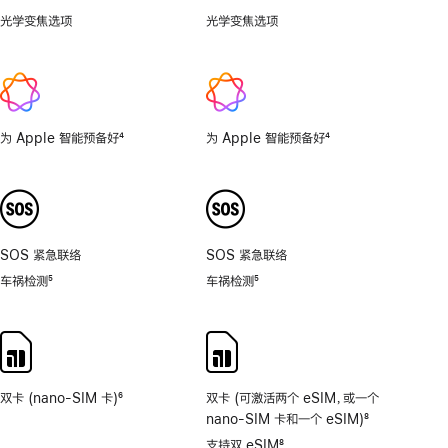
光学变焦选项
.5x、
光学变焦选项
1x、
1x、
2x
2x
为 Apple 智能预备好
4
为 Apple 智能预备好
4
脚
脚
注
注
SOS 紧急联络
SOS 紧急联络
车祸检测
5
车祸检测
5
脚
脚
注
注
双卡 (nano-SIM 卡)
6
双卡 (可激活两个 eSIM，或一个
脚
nano-SIM 卡和一个 eSIM)
8
注
脚
支持双 eSIM
8