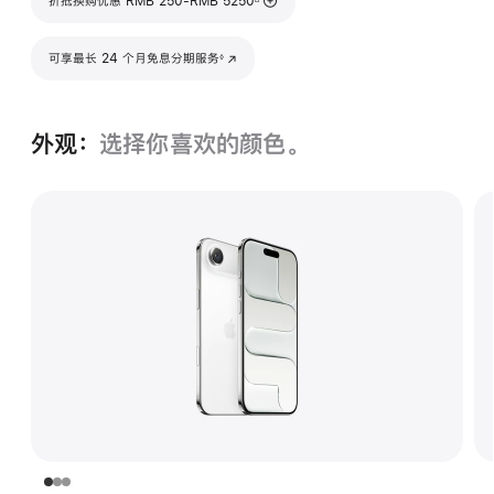
折抵换购优惠 RMB 250-RMB 5250
脚注
可享最长 24 个月免息分期服务
(在新窗口中打开)
◊
外观：
选择你喜欢的颜色。