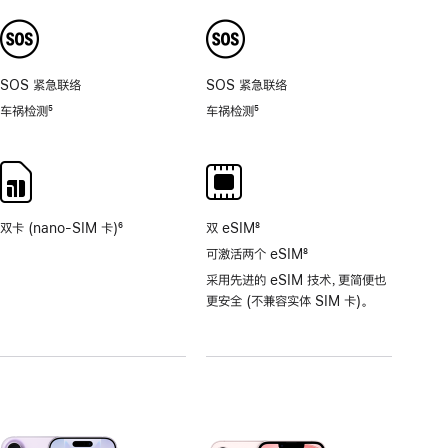
注
注
8
倍。
SOS 紧急联络
SOS 紧急联络
车祸检测
5
车祸检测
5
脚
脚
注
注
双卡 (nano-SIM 卡)
6
双 eSIM
8
脚
脚
可激活两个 eSIM
8
注
注
脚
采用先进的 eSIM 技术，更简便也
注
更安全 (不兼容实体 SIM 卡)。