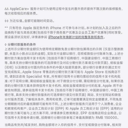
网
脚
脚
∆∆ AppleCare+ 服务计划可为使用过程中发生的意外损坏提供不限次数的保修服务，
注
页
注
每次收取相应的服务费。
页
脚
◊◊ 为近似值。金额可能随时间变动。
脚
注
脚
** 只有符合 Apple 指定条件的 iPhone 才可参与本计划。本计划的加⼊及之后的升
注
级换购不能与其他优惠(包括但不限于商务客户优惠及企业员⼯客户优惠等)同时享受。
原设备须状况完好，详情请参阅
iPhone年年焕新计划的完整条款和条件
。
脚
◊
分期付款服务的条件
注
上述所示分期付款金额仅为使用特定期数免息分期付款估算得出的示例 (仅显示整数数
额，未显示小数点以后的金额)，实际支付金额以银行、花呗或微信分付账单为准。上述分
期付款方案由信用卡发卡机构 (包括但不限于招商银行、中国建设银行、中国工商银行
等，具体支持分期付款服务的可选择银行及对应分期付款方案请见付款页面)、蚂蚁金服
(花呗) 以及微信分付面向符合条件的中国大陆居民提供。部分银行会要求你通过支付
宝完成购买。Apple Store 零售店的分期付款方案可能与 Apple Store 在线商店不
同，请到店咨询 Specialist 专家。所有银行信用卡分期均需经你的信用卡发卡机构批
准；对于花呗分期，需经蚂蚁金服批准；对于微信分付分期，需经微信分付批准。如果你选
择的分期付款方案未获得信用卡发卡机构、蚂蚁金服或微信分付的批准，Apple 将不会
被告知原因。请参阅信用卡发卡机构 (包括但不限于招商银行、中国建设银行、中国工商
银行等，具体支持分期付款服务的可选择银行请见付款页面) 网站、支付宝网站和微信
分付服务页面，了解相关条件、费用和收费。订单可能需要满足特定金额要求，不同免息
分期期数对应的最低限额可能有所不同。上述分期付款服务只适用于个人消费者。企业
和教育机构客户、企业员工购买计划 (EPP) 和 Apple 员工购买计划 (EPP) 适用的分
期付款方案可能与上述方案不同，详情请参见教育商店、EPP 在线商店和企业商店。公
司信用卡无资格申请分期。招商银行分期付款单笔订单最高限额为 RMB 150000。
当商品有货并/或发货时，购物金额将计入你的信用卡、支付宝或微信分付账单。相关财