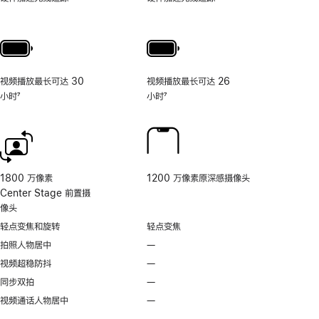
照
片
和
视
频
视频播放最长可达 30
视频播放最长可达 26
工
小时
7
小时
7
具
脚
脚
的
注
注
相
机
控
制。
1800 万像素
1200 万像素原深感摄像头
Center Stage 前置摄
像头
轻点变焦和旋转
轻点变焦
拍照人物居中
—
不
支
视频超稳防抖
—
不
持
支
同步双拍
—
不
拍
持
支
视频通话人物居中
—
无
照
视
持
视