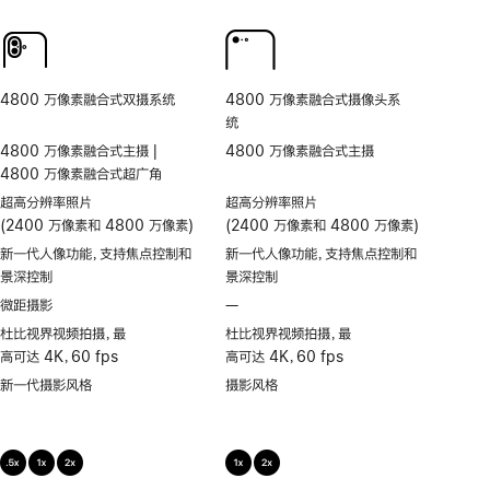
人
频
同
频
物
超
步
通
居
稳
双
话
中
防
拍
人
抖
4800 万像素融合式双摄系统
4800 万像素融合式摄像头系
物
统
居
4800 万像素融合式主摄 |
4800 万像素融合式主摄
中
4800 万像素融合式超广角
超高分辨率照片
超高分辨率照片
(2400 万像素和 4800 万像素)
(2400 万像素和 4800 万像素)
新一代人像功能，支持焦点控制和
新一代人像功能，支持焦点控制和
景深控制
景深控制
微距摄影
—
不
支
杜比视界视频拍摄，最
杜比视界视频拍摄，最
持
高可达 4K，60 fps
高可达 4K，60 fps
微
新一代摄影风格
摄影风格
距
摄
影