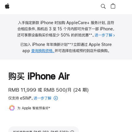
Apple
入手指定新款 iPhone 时加购 AppleCare+ 服务计划，且符
合相应条件，购机后 3 至 15 个月内即可升级下一部 iPhone，
**
还可享原设备购买价格至少 50% 的折抵优惠
。
进一步了解
关于 iPho
脚
**
已加入 iPhone 年年焕新计划
？立即通过 Apple Store
注
脚
app
查询换购资格，
并可选择在线或预约到店升级换购。
注
购买 iPhone Air
RMB 11,999
或
RMB 500/月 (24 期)
仅支持 eSIM
8
。
进一步了解
eSIM
脚
为 Apple 智能预备好
脚
4
注
注
脚注
∆