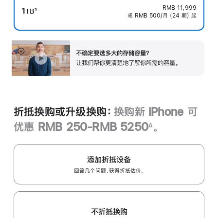
RMB 11,999
1
1
TB
或 RMB 500/月 (24 期) 起
脚
注
不确定要选多大的存储容量？
展
让我们帮你更清楚地了解你所需的容‍量‍。
开
折抵换购或升级换购：
换购新 iPhone 可
优惠 RMB 250-RMB 5250
。
∆
脚
注
添加折抵设备
回答几个问题，获得折抵估价。
不折抵换购