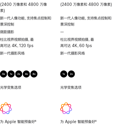
(2400 万像素和 4800 万像
(2400 万像素和 4800 万像素)
素)
新一代人像功能，支持焦点控制和
新一代人像功能，支持焦点控制和
景深控制
景深控制
微距摄影
—
不
支
杜比视界视频拍摄，最
杜比视界视频拍摄，最
持
高可达 4K，120 fps
高可达 4K，60 fps
微
新一代摄影风格
新一代摄影风格
距
摄
影
光学变焦选项
0.5
光学变焦选项
1x、
倍，
2x
1
倍，
2
倍，
为 Apple 智能预备好
4
为 Apple 智能预备好
4
4
脚
脚
倍，