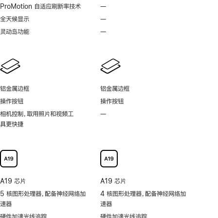
脚
脚
ProMotion 自适应刷新率技术
—
不
注
注
支
全天候显示
—
不
持
支
灵动岛功能
—
不
ProMotion
持
支
自
全
持
适
天
灵
应
候
动
刷
显
岛
新
铝金属边框
铝金属边框
示
功
率
操作按钮
操作按钮
能
技
相机控制，取用照片和视频工
—
不
术
具更快捷
支
持
可
以
更
快
A19 芯片
A19 芯片
捷
5 核图形处理器，配备神经网络加
4 核图形处理器，配备神经网络加
地
速器
速器
取
用
硬件加速光线追踪
硬件加速光线追踪