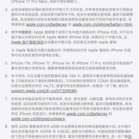
(iPhone 17 Pro Max)。实际可视区域较小。
脚
3.
此电池续航时间指的是同系列中较大尺寸的机型。所有电池性能信息取决于网络设
注
置和许多其他因素，实际结果可能有所不同。电池充电周期次数有限，最终可能需要
更换。电池续航时间和充电周期次数依使用和设置情况的不同而可能有所差异。详
情请参阅
apple.com.cn/batteries
和
apple.com.cn/iphone/battery.html
。
脚
4.
对于中国居民：
Apple 智能暂不适用于在中国大陆购买的 iPhone 机型。对于在中
注
国大陆以外购买的支持 Apple 智能的 iPhone 机型，如果你位于中国大陆，且
Apple 账户国家/地区
也设置在中国大陆，则目前无法使用 Apple 智能。
当 Apple 智能在中国大陆推出时，先前购买的支持 Apple 智能的 iPhone 机型
将可在该地区激活并使用此功能。
脚
5.
iPhone 17e、iPhone 17、iPhone Air 和 iPhone 17 Pro 系列机型可检测到严
注
重车祸并拨打求救电话。需要使用蜂窝网络连接或无线局域网通话功能。
脚
6.
双卡双待。可在设置中选择数据和语音 SIM 卡。使用双卡要求使用两项移动通信服
注
务 (可能包括关于漫游的限制规定)。不支持同时使用两项 CDMA 移动通信服务。
仅部分运营商支持双 VoLTE。需遵守特定的限制条件。如需进一步了解，请访问
support.apple.com/zh-cn/HT209086
。
脚
7.
所有电池性能信息取决于蜂窝网络、地点、信号强度、功能设置、使用状况和许多其
注
他因素，实际结果可能有所不同。电池充电周期次数有限，最终可能需要更换。电池
续航时间和充电周期次数依使用和设置情况的不同而可能有所差异。电池测试使用
特定 iPhone 机型进行。详情请参阅
apple.com.cn/batteries
和
apple.com.cn/iphone/compare
。
脚
8.
使用 eSIM 需要选择支持 eSIM 的运营商及相关的移动通信服务计划。在中国大
注
陆仅支持激活型号 A3518 和 A3635。请前往中国移动、中国电信或中国联通的
线下营业厅核验身份证件并进行激活。激活可能需要符合更多要求。进一步了解
如