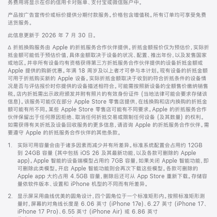
务费用将显示在你的信用卡对账单、支付宝或微信账户中。
产品按广告宣传价或标价提供分期付款服务。价格包含增值税。所有订单均可享受免费
送货服务。
此信息更新于 2026 年 7 月 30 日。
脚
∆ 折抵换购服务由 Apple 的折抵服务合作伙伴提供。折抵金额报价仅为预估价，实际折
注
抵金额可能低于预估价值，具体金额取决于设备的状况、配置、推出年份，以及发售国家
或地区。并非所有设备均有资格获得第三方折抵服务合作伙伴提供的设备折抵金额或
Apple 提供的购新优惠。年满 18 周岁及以上者才可参与本计划。现有设备的折抵金额
可用于折抵购买新的 Apple 设备。实际折抵金额取决于收到的符合折抵条件的设备情
况是否与评估报价时你提供的设备描述相符合。可能需按照新设备的全额售价缴纳销售
税。店内折抵需出示政府颁发并附有照片的有效身份证件 (当地法律可能会要求存储该
信息)。该服务可能仅在部分 Apple Store 零售店提供，在线换购和店内换购的折抵金
额可能有所不同。某些 Apple Store 零售店可能有不同要求。Apple 的折抵服务合作
伙伴保留出于任何原因拒绝、取消任何折抵交易或限制任何设备 (及其数量) 的权利。
如需获得有关折抵及设备回收服务的更多信息，请咨询 Apple 的折抵服务合作伙伴。需
要遵守 Apple 的折抵服务合作伙伴的其他条款。
脚
1.
实际可用容量会由于诸多因素而减少并有所差异。标准系统配置会占用约 12GB
注
到 24GB 容量 (其中包括 iOS 26 及其最新功能，以及各款可删除的 Apple
app)。Apple 智能的设备端模型占用约 7GB 容量，如果关闭 Apple 智能功能，即
可删除此类模型。开启 Apple 智能功能则会再次下载这些模型。各款可删除的
Apple app 大约占用 4.5GB 容量，删除后还可从 App Store 重新下载。存储容
量依软件版本、设置和 iPhone 机型的不同而有所差异。
脚
2.
显示屏采用曲线优美的圆角设计，四个圆角位于一个标准矩形内。按照标准矩形测
注
量时，屏幕的对角线长度是 6.06 英寸 (iPhone 17e)、6.27 英寸 (iPhone 17、
iPhone 17 Pro)、6.55 英寸 (iPhone Air) 或 6.86 英寸