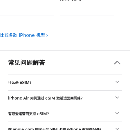
注
脚
注
比较各款 iPhone 机型
常见问题解答
什么是 eSIM？
iPhone Air 如何通过 eSIM 激活运营商网络？
有哪些运营商支持 eSIM？
在 apple.com 购买不含 SIM 卡的 iPhone 有哪些好处？