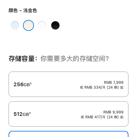
颜色 - 浅金色
天
云
深
蓝
白
空
浅金色
色
色
黑
色
存储容量：
你需要多大的存储空⁠间？
RMB 7,999
256
1
GB
或 RMB 334/月 (24 期) 起
脚
注
RMB 9,999
512
1
GB
或 RMB 417/月 (24 期) 起
脚
注