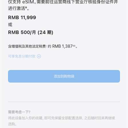
仅支持 eSIM。需要前往运营商线下营业厅核验身份证件并
进行激活
9
。
脚
RMB 11,999
注
或
RMB 500/月 (24 期)
含增值税及其他法定税费
：约 RMB 1,387
。
◊◊
脚
注
可享免息分期付款
(iPhone
Air
1TB
浅
添加到购物袋
金
色
lightgold
1tb
的
分
期
需要考虑一下？
付
将此设备加入你的收藏，即可先保留全部配置选择，之后随时回来再继续
款
选购。
选