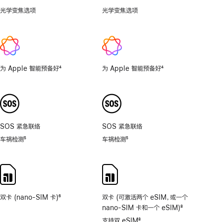
光学变焦选项
.5x、
光学变焦选项
1x、
1x、
2x
2x
为 Apple 智能预备好
4
为 Apple 智能预备好
4
脚
脚
注
注
SOS 紧急联络
SOS 紧急联络
车祸检测
5
车祸检测
5
脚
脚
注
注
双卡 (nano-SIM 卡)
6
双卡 (可激活两个 eSIM，或一个
脚
nano-SIM 卡和一个 eSIM)
8
注
脚
支持双 eSIM
8