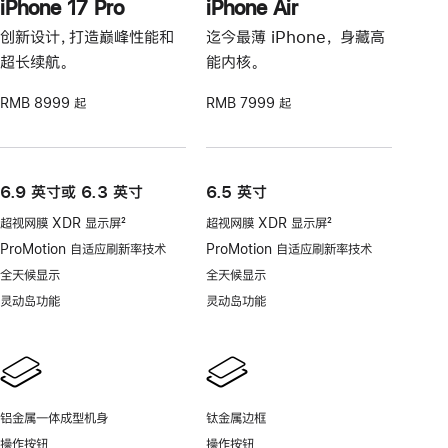
iPhone 17 Pro
iPhone Air
创新设计，打造巅峰性能和
迄今最薄 iPhone， 身藏高
超长续航。
能内核。
RMB 8999 起
RMB 7999 起
6.9 英寸或 6.3 英寸
6.5 英寸
超视网膜 XDR 显示屏
2
超视网膜 XDR 显示屏
2
脚
脚
ProMotion 自适应刷新率技术
ProMotion 自适应刷新率技术
注
注
全天候显示
全天候显示
灵动岛功能
灵动岛功能
铝金属一体成型机身
钛金属边框
操作按钮
操作按钮