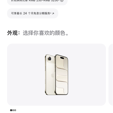
折抵换购优惠 RMB 250-RMB 5250
脚注
可享最长 24 个月免息分期服务
(在新窗口中打开)
◊
外观：
选择你喜欢的颜色。