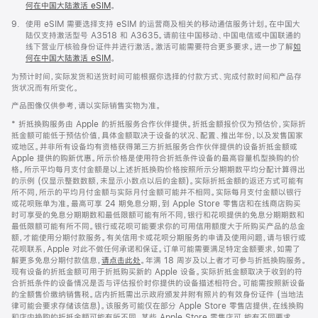
何在中国大陆激活 eSIM
。
脚
9.
使用 eSIM 需要选择支持 eSIM 的运营商及相关的移动通信服务计划。在中国大
注
陆仅支持激活型号 A3518 和 A3635。请前往中国移动、中国电信或中国联通的
线下营业厅核验身份证件并进行激活。激活可能需要符合更多要求。进一步了解
如
何在中国大陆激活 eSIM
。
为预计时间，实际发货和送货时间可能根据你选择的付款方式、完成付款时间和产品存
货状况而有所变化。
产品图像仅供参考，请以实际销售实物为准。
* 折抵换购服务由 Apple 的折抵服务合作伙伴提供。折抵金额报价仅为预估价，实际折
抵金额可能低于预估价值，具体金额取决于设备的状况、配置、推出年份，以及发售国家
或地区。并非所有设备均有资格获得第三方折抵服务合作伙伴提供的设备折抵金额或
Apple 提供的购新优惠。所示价格是使用符合折抵条件设备的最高容量机型换购的价
格。所示平均每月支付金额是以上述折抵换购价格按照所示分期期数平均分配计算得出
的示例 (仅显示整数数额，未显示小数点以后的金额)。实际折抵金额的返还方式可能有
所不同，所示的平均月付金额与实际月付金额可能并不相同。实际每月支付金额以银行
或花呗账单为准。最高可享 24 期免息分期，到 Apple Store 零售店和在线商店购买
时可享受的免息分期期数和最低限额可能有所不同，银行和花呗提供的免息分期期数和
最低限额可能有所不同。银行或花呗可能要求你的可用信用额度大于所购买产品的总金
额，才能使用分期付款服务。有关信用卡或花呗分期服务的申请及使用问题，请与银行或
花呗联系，Apple 对此不做任何承诺和保证。订单可能需要满足特定金额要求，如需了
解更多免息分期付款信息，
请点击此处
。年满 18 周岁及以上者才可参与折抵换购服务。
现有设备的折抵金额可用于折抵购买新的 Apple 设备。实际折抵金额取决于收到的符
合折抵条件的设备情况是否与评估报价时你提供的设备描述相符合。可能需按照新设备
的全额售价缴纳销售税。店内折抵需出示政府颁发并附有照片的有效身份证件 (当地法
律可能会要求存储该信息)。该服务可能仅在部分 Apple Store 零售店提供，在线换购
和店内换购的折抵金额可能有所不同。某些 Apple Store 零售店可 能有不同要求。