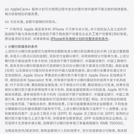
网
脚
脚
∆∆ AppleCare+ 服务计划可为使用过程中发生的意外损坏提供不限次数的保修服务，
注
页
注
每次收取相应的服务费。
页
脚
◊◊ 为近似值。金额可能随时间变动。
脚
注
脚
** 只有符合 Apple 指定条件的 iPhone 才可参与本计划。本计划的加⼊及之后的升
注
级换购不能与其他优惠(包括但不限于商务客户优惠及企业员⼯客户优惠等)同时享受。
原设备须状况完好，详情请参阅
iPhone年年焕新计划的完整条款和条件
。
脚
◊
分期付款服务的条件
注
上述所示分期付款金额仅为使用特定期数免息分期付款估算得出的示例 (仅显示整数数
额，未显示小数点以后的金额)，实际支付金额以银行、花呗或微信分付账单为准。上述分
期付款方案由信用卡发卡机构 (包括但不限于招商银行、中国建设银行、中国工商银行
等，具体支持分期付款服务的可选择银行及对应分期付款方案请见付款页面)、蚂蚁金服
(花呗) 以及微信分付面向符合条件的中国大陆居民提供。部分银行会要求你通过支付
宝完成购买。Apple Store 零售店的分期付款方案可能与 Apple Store 在线商店不
同，请到店咨询 Specialist 专家。所有银行信用卡分期均需经你的信用卡发卡机构批
准；对于花呗分期，需经蚂蚁金服批准；对于微信分付分期，需经微信分付批准。如果你选
择的分期付款方案未获得信用卡发卡机构、蚂蚁金服或微信分付的批准，Apple 将不会
被告知原因。请参阅信用卡发卡机构 (包括但不限于招商银行、中国建设银行、中国工商
银行等，具体支持分期付款服务的可选择银行请见付款页面) 网站、支付宝网站和微信
分付服务页面，了解相关条件、费用和收费。订单可能需要满足特定金额要求，不同免息
分期期数对应的最低限额可能有所不同。上述分期付款服务只适用于个人消费者。企业
和教育机构客户、企业员工购买计划 (EPP) 和 Apple 员工购买计划 (EPP) 适用的分
期付款方案可能与上述方案不同，详情请参见教育商店、EPP 在线商店和企业商店。公
司信用卡无资格申请分期。招商银行分期付款单笔订单最高限额为 RMB 150000。
当商品有货并/或发货时，购物金额将计入你的信用卡、支付宝或微信分付账单。相关财