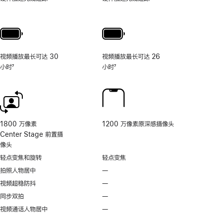
照
片
和
视
频
视频播放最长可达 30
视频播放最长可达 26
工
小时
7
小时
7
具
脚
脚
的
注
注
相
机
控
制。
1800 万像素
1200 万像素原深感摄像头
Center Stage 前置摄
像头
轻点变焦和旋转
轻点变焦
拍照人物居中
—
不
支
视频超稳防抖
—
不
持
支
同步双拍
—
不
拍
持
支
视频通话人物居中
—
无
照
视
持
视