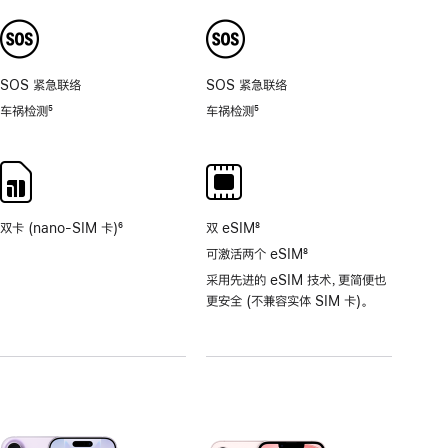
注
注
8
倍。
SOS 紧急联络
SOS 紧急联络
车祸检测
5
车祸检测
5
脚
脚
注
注
双卡 (nano-SIM 卡)
6
双 eSIM
8
脚
脚
可激活两个 eSIM
8
注
注
脚
采用先进的 eSIM 技术，更简便也
注
更安全 (不兼容实体 SIM 卡)。