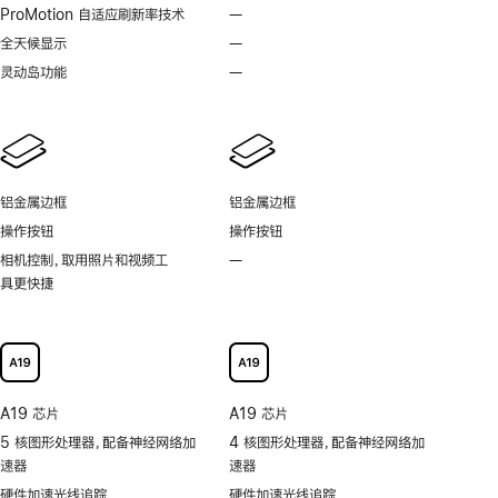
脚
脚
ProMotion 自适应刷新率技术
—
不
注
注
支
全天候显示
—
不
持
支
灵动岛功能
—
不
ProMotion
持
支
自
全
持
适
天
灵
应
候
动
刷
显
岛
新
铝金属边框
铝金属边框
示
功
率
操作按钮
操作按钮
能
技
相机控制，取用照片和视频工
—
不
术
具更快捷
支
持
可
以
更
快
A19 芯片
A19 芯片
捷
5 核图形处理器，配备神经网络加
4 核图形处理器，配备神经网络加
地
速器
速器
取
用
硬件加速光线追踪
硬件加速光线追踪