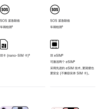
注
注
8
倍。
SOS 紧急联络
SOS 紧急联络
车祸检测
5
车祸检测
5
脚
脚
注
注
双卡 (nano-SIM 卡)
6
双 eSIM
8
脚
脚
可激活两个 eSIM
8
注
注
脚
采用先进的 eSIM 技术，更简便也
注
更安全 (不兼容实体 SIM 卡)。