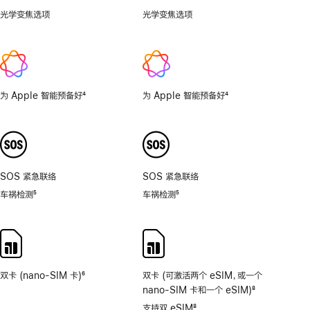
光学变焦选项
.5x、
光学变焦选项
1x、
1x、
2x
2x
为 Apple 智能预备好
4
为 Apple 智能预备好
4
脚
脚
注
注
SOS 紧急联络
SOS 紧急联络
车祸检测
5
车祸检测
5
脚
脚
注
注
双卡 (nano-SIM 卡)
6
双卡 (可激活两个 eSIM，或一个
脚
nano-SIM 卡和一个 eSIM)
8
注
脚
支持双 eSIM
8