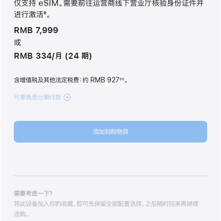
仅支持 eSIM。需要前往运营商线下营业厅核验身份证件并
进行激活
9
。
脚
RMB 7,999
注
或
RMB 334/月 (24 期)
含增值税及其他法定税费
：约 RMB 927
。
◊◊
脚
注
可享免息分期付款
(iPhone
Air
256GB
浅
添加到购物袋
金
色
lightgold
256gb
的
分
期
需要考虑一下？
付
将此设备加入你的收藏，即可先保留全部配置选择，之后随时回来再继续
款
选购。
选