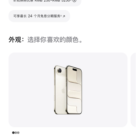
折抵换购优惠 RMB 250-RMB 5250
脚注
可享最长 24 个月免息分期服务
(在新窗口中打开)
◊
外观：
选择你喜欢的颜色。