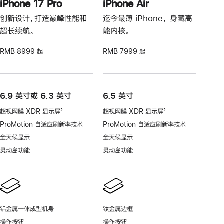
iPhone 17 Pro
iPhone Air
创新设计，打造巅峰性能和
迄今最薄 iPhone， 身藏高
超长续航。
能内核。
RMB 8999 起
RMB 7999 起
6.9 英寸或 6.3 英寸
6.5 英寸
超视网膜 XDR 显示屏
2
超视网膜 XDR 显示屏
2
脚
脚
ProMotion 自适应刷新率技术
ProMotion 自适应刷新率技术
注
注
全天候显示
全天候显示
灵动岛功能
灵动岛功能
铝金属一体成型机身
钛金属边框
操作按钮
操作按钮