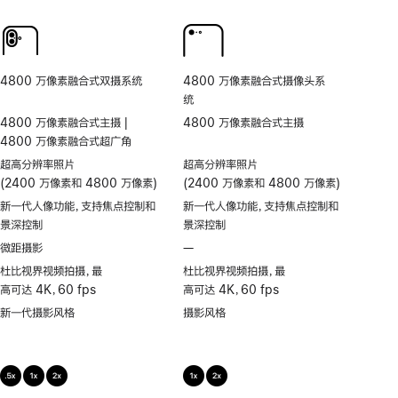
人
频
同
频
物
超
步
通
居
稳
双
话
中
防
拍
人
抖
4800 万像素融合式双摄系统
4800 万像素融合式摄像头系
物
统
居
4800 万像素融合式主摄 |
4800 万像素融合式主摄
中
4800 万像素融合式超广角
超高分辨率照片
超高分辨率照片
(2400 万像素和 4800 万像素)
(2400 万像素和 4800 万像素)
新一代人像功能，支持焦点控制和
新一代人像功能，支持焦点控制和
景深控制
景深控制
微距摄影
—
不
支
杜比视界视频拍摄，最
杜比视界视频拍摄，最
持
高可达 4K，60 fps
高可达 4K，60 fps
微
新一代摄影风格
摄影风格
距
摄
影