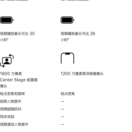
照
片
和
视
频
视频播放最长可达 30
视频播放最长可达 26
工
小时
7
小时
7
具
脚
脚
的
注
注
相
机
控
制。
1800 万像素
1200 万像素原深感摄像头
Center Stage 前置摄
像头
轻点变焦和旋转
轻点变焦
拍照人物居中
—
不
支
视频超稳防抖
—
不
持
支
同步双拍
—
不
拍
持
支
视频通话人物居中
—
无
照
视
持
视