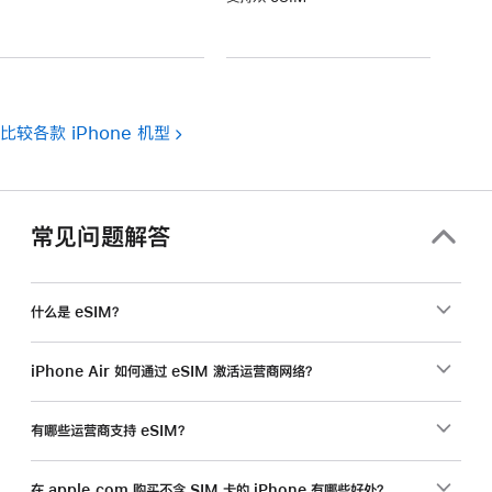
注
脚
注
比较各款 iPhone 机型
常见问题解答
什么是 eSIM？
iPhone Air 如何通过 eSIM 激活运营商网络？
有哪些运营商支持 eSIM？
在 apple.com 购买不含 SIM 卡的 iPhone 有哪些好处？