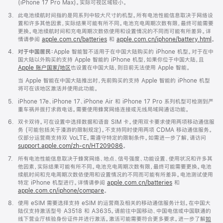
(iPhone 17 Pro Max)。实际可视区域较小。
脚
3.
此电池续航时间指的是同系列中较大尺寸的机型。所有电池性能信息取决于网络设
注
置和许多其他因素，实际结果可能有所不同。电池充电周期次数有限，最终可能需要
更换。电池续航时间和充电周期次数依使用和设置情况的不同而可能有所差异。详
情请参阅
apple.com.cn/batteries
和
apple.com.cn/iphone/battery.html
。
脚
4.
对于中国居民：
Apple 智能暂不适用于在中国大陆购买的 iPhone 机型。对于在中
注
国大陆以外购买的支持 Apple 智能的 iPhone 机型，如果你位于中国大陆，且
Apple 账户国家/地区
也设置在中国大陆，则目前无法使用 Apple 智能。
当 Apple 智能在中国大陆推出时，先前购买的支持 Apple 智能的 iPhone 机型
将可在该地区激活并使用此功能。
脚
5.
iPhone 17e、iPhone 17、iPhone Air 和 iPhone 17 Pro 系列机型可检测到严
注
重车祸并拨打求救电话。需要使用蜂窝网络连接或无线局域网通话功能。
脚
6.
双卡双待。可在设置中选择数据和语音 SIM 卡。使用双卡要求使用两项移动通信服
注
务 (可能包括关于漫游的限制规定)。不支持同时使用两项 CDMA 移动通信服务。
仅部分运营商支持双 VoLTE。需遵守特定的限制条件。如需进一步了解，请访问
support.apple.com/zh-cn/HT209086
。
脚
7.
所有电池性能信息取决于蜂窝网络、地点、信号强度、功能设置、使用状况和许多其
注
他因素，实际结果可能有所不同。电池充电周期次数有限，最终可能需要更换。电池
续航时间和充电周期次数依使用和设置情况的不同而可能有所差异。电池测试使用
特定 iPhone 机型进行。详情请参阅
apple.com.cn/batteries
和
apple.com.cn/iphone/compare
。
脚
8.
使用 eSIM 需要选择支持 eSIM 的运营商及相关的移动通信服务计划。在中国大
注
陆仅支持激活型号 A3518 和 A3635。请前往中国移动、中国电信或中国联通的
线下营业厅核验身份证件并进行激活。激活可能需要符合更多要求。进一步了解
如