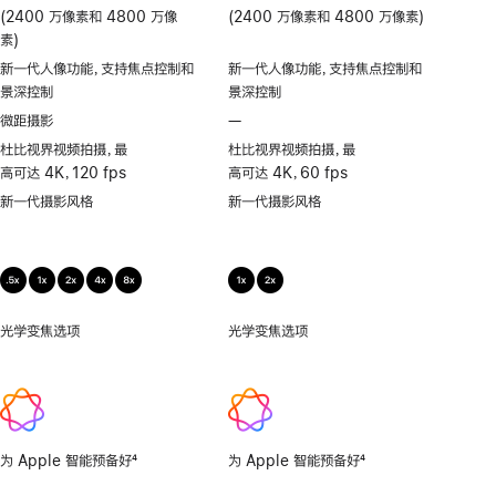
(2400 万像素和 4800 万像
(2400 万像素和 4800 万像素)
素)
新一代人像功能，支持焦点控制和
新一代人像功能，支持焦点控制和
景深控制
景深控制
微距摄影
—
不
支
杜比视界视频拍摄，最
杜比视界视频拍摄，最
持
高可达 4K，120 fps
高可达 4K，60 fps
微
新一代摄影风格
新一代摄影风格
距
摄
影
光学变焦选项
0.5
光学变焦选项
1x、
倍，
2x
1
倍，
2
倍，
为 Apple 智能预备好
4
为 Apple 智能预备好
4
4
脚
脚
倍，