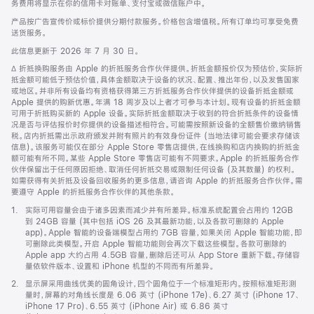
务费用将显示在你的信用卡对账单、支付宝或微信账户中。
产品按广告宣传价或标价提供分期付款服务。价格包含增值税。所有订单均可享受免费
送货服务。
此信息更新于 2026 年 7 月 30 日。
脚
∆ 折抵换购服务由 Apple 的折抵服务合作伙伴提供。折抵金额报价仅为预估价，实际折
注
抵金额可能低于预估价值，具体金额取决于设备的状况、配置、推出年份，以及发售国家
或地区。并非所有设备均有资格获得第三方折抵服务合作伙伴提供的设备折抵金额或
Apple 提供的购新优惠。年满 18 周岁及以上者才可参与本计划。现有设备的折抵金额
可用于折抵购买新的 Apple 设备。实际折抵金额取决于收到的符合折抵条件的设备情
况是否与评估报价时你提供的设备描述相符合。可能需按照新设备的全额售价缴纳销售
税。店内折抵需出示政府颁发并附有照片的有效身份证件 (当地法律可能会要求存储该
信息)。该服务可能仅在部分 Apple Store 零售店提供，在线换购和店内换购的折抵金
额可能有所不同。某些 Apple Store 零售店可能有不同要求。Apple 的折抵服务合作
伙伴保留出于任何原因拒绝、取消任何折抵交易或限制任何设备 (及其数量) 的权利。
如需获得有关折抵及设备回收服务的更多信息，请咨询 Apple 的折抵服务合作伙伴。需
要遵守 Apple 的折抵服务合作伙伴的其他条款。
脚
1.
实际可用容量会由于诸多因素而减少并有所差异。标准系统配置会占用约 12GB
注
到 24GB 容量 (其中包括 iOS 26 及其最新功能，以及各款可删除的 Apple
app)。Apple 智能的设备端模型占用约 7GB 容量，如果关闭 Apple 智能功能，即
可删除此类模型。开启 Apple 智能功能则会再次下载这些模型。各款可删除的
Apple app 大约占用 4.5GB 容量，删除后还可从 App Store 重新下载。存储容
量依软件版本、设置和 iPhone 机型的不同而有所差异。
脚
2.
显示屏采用曲线优美的圆角设计，四个圆角位于一个标准矩形内。按照标准矩形测
注
量时，屏幕的对角线长度是 6.06 英寸 (iPhone 17e)、6.27 英寸 (iPhone 17、
iPhone 17 Pro)、6.55 英寸 (iPhone Air) 或 6.86 英寸