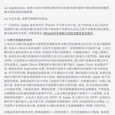
网
脚
脚
∆∆ AppleCare+ 服务计划可为使用过程中发生的意外损坏提供不限次数的保修服务，
注
页
注
每次收取相应的服务费。
页
脚
◊◊ 为近似值。金额可能随时间变动。
脚
注
脚
** 只有符合 Apple 指定条件的 iPhone 才可参与本计划。本计划的加⼊及之后的升
注
级换购不能与其他优惠(包括但不限于商务客户优惠及企业员⼯客户优惠等)同时享受。
原设备须状况完好，详情请参阅
iPhone年年焕新计划的完整条款和条件
。
脚
◊
分期付款服务的条件
注
上述所示分期付款金额仅为使用特定期数免息分期付款估算得出的示例 (仅显示整数数
额，未显示小数点以后的金额)，实际支付金额以银行、花呗或微信分付账单为准。上述分
期付款方案由信用卡发卡机构 (包括但不限于招商银行、中国建设银行、中国工商银行
等，具体支持分期付款服务的可选择银行及对应分期付款方案请见付款页面)、蚂蚁金服
(花呗) 以及微信分付面向符合条件的中国大陆居民提供。部分银行会要求你通过支付
宝完成购买。Apple Store 零售店的分期付款方案可能与 Apple Store 在线商店不
同，请到店咨询 Specialist 专家。所有银行信用卡分期均需经你的信用卡发卡机构批
准；对于花呗分期，需经蚂蚁金服批准；对于微信分付分期，需经微信分付批准。如果你选
择的分期付款方案未获得信用卡发卡机构、蚂蚁金服或微信分付的批准，Apple 将不会
被告知原因。请参阅信用卡发卡机构 (包括但不限于招商银行、中国建设银行、中国工商
银行等，具体支持分期付款服务的可选择银行请见付款页面) 网站、支付宝网站和微信
分付服务页面，了解相关条件、费用和收费。订单可能需要满足特定金额要求，不同免息
分期期数对应的最低限额可能有所不同。上述分期付款服务只适用于个人消费者。企业
和教育机构客户、企业员工购买计划 (EPP) 和 Apple 员工购买计划 (EPP) 适用的分
期付款方案可能与上述方案不同，详情请参见教育商店、EPP 在线商店和企业商店。公
司信用卡无资格申请分期。招商银行分期付款单笔订单最高限额为 RMB 150000。
当商品有货并/或发货时，购物金额将计入你的信用卡、支付宝或微信分付账单。相关财