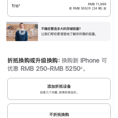
RMB 11,999
1
1
TB
或 RMB 500/月 (24 期) 起
脚
注
不确定要选多大的存储容量？
展
让我们帮你更清楚地了解你所需的容‍量‍。
开
折抵换购或升级换购：
换购新 iPhone 可
优惠 RMB 250-RMB 5250
。
∆
脚
注
添加折抵设备
回答几个问题，获得折抵估价。
不折抵换购