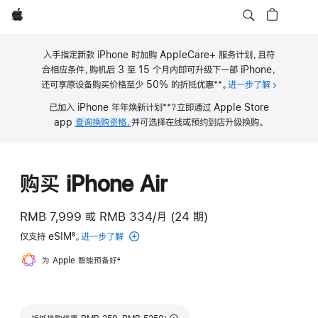
Apple
入手指定新款 iPhone 时加购 AppleCare+ 服务计划，且符
合相应条件，购机后 3 至 15 个月内即可升级下一部 iPhone，
**
还可享原设备购买价格至少 50% 的折抵优惠
。
进一步了解
关于 iPho
脚
**
已加入 iPhone 年年焕新计划
？立即通过 Apple Store
注
脚
app
查询换购资格，
并可选择在线或预约到店升级换购。
注
购买 iPhone Air
RMB 7,999
或
RMB 334/月 (24 期)
仅支持 eSIM
8
。
进一步了解
eSIM
脚
为 Apple 智能预备好
脚
4
注
注
脚注
∆