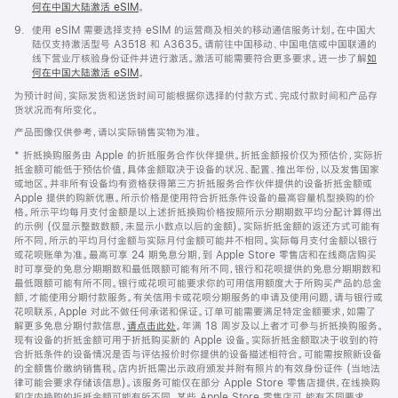
何在中国大陆激活 eSIM
。
脚
9.
使用 eSIM 需要选择支持 eSIM 的运营商及相关的移动通信服务计划。在中国大
注
陆仅支持激活型号 A3518 和 A3635。请前往中国移动、中国电信或中国联通的
线下营业厅核验身份证件并进行激活。激活可能需要符合更多要求。进一步了解
如
何在中国大陆激活 eSIM
。
为预计时间，实际发货和送货时间可能根据你选择的付款方式、完成付款时间和产品存
货状况而有所变化。
产品图像仅供参考，请以实际销售实物为准。
* 折抵换购服务由 Apple 的折抵服务合作伙伴提供。折抵金额报价仅为预估价，实际折
抵金额可能低于预估价值，具体金额取决于设备的状况、配置、推出年份，以及发售国家
或地区。并非所有设备均有资格获得第三方折抵服务合作伙伴提供的设备折抵金额或
Apple 提供的购新优惠。所示价格是使用符合折抵条件设备的最高容量机型换购的价
格。所示平均每月支付金额是以上述折抵换购价格按照所示分期期数平均分配计算得出
的示例 (仅显示整数数额，未显示小数点以后的金额)。实际折抵金额的返还方式可能有
所不同，所示的平均月付金额与实际月付金额可能并不相同。实际每月支付金额以银行
或花呗账单为准。最高可享 24 期免息分期，到 Apple Store 零售店和在线商店购买
时可享受的免息分期期数和最低限额可能有所不同，银行和花呗提供的免息分期期数和
最低限额可能有所不同。银行或花呗可能要求你的可用信用额度大于所购买产品的总金
额，才能使用分期付款服务。有关信用卡或花呗分期服务的申请及使用问题，请与银行或
花呗联系，Apple 对此不做任何承诺和保证。订单可能需要满足特定金额要求，如需了
解更多免息分期付款信息，
请点击此处
。年满 18 周岁及以上者才可参与折抵换购服务。
现有设备的折抵金额可用于折抵购买新的 Apple 设备。实际折抵金额取决于收到的符
合折抵条件的设备情况是否与评估报价时你提供的设备描述相符合。可能需按照新设备
的全额售价缴纳销售税。店内折抵需出示政府颁发并附有照片的有效身份证件 (当地法
律可能会要求存储该信息)。该服务可能仅在部分 Apple Store 零售店提供，在线换购
和店内换购的折抵金额可能有所不同。某些 Apple Store 零售店可 能有不同要求。