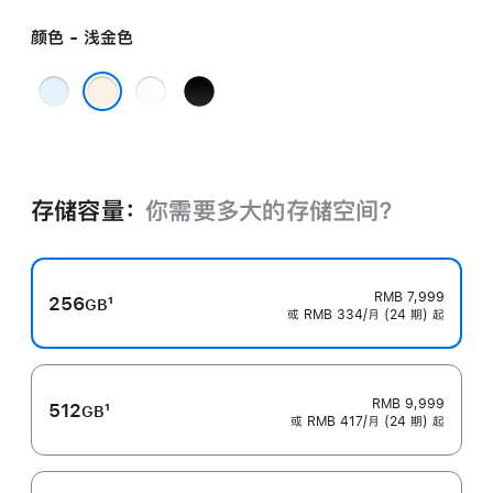
颜色 - 浅金色
天
云
深
蓝
白
空
浅金色
色
色
黑
色
存储容量：
你需要多大的存储空⁠间？
RMB 7,999
256
1
GB
或 RMB 334/月 (24 期) 起
脚
注
RMB 9,999
512
1
GB
或 RMB 417/月 (24 期) 起
脚
注