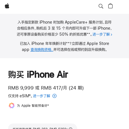
Apple
入手指定新款 iPhone 时加购 AppleCare+ 服务计划，且符
合相应条件，购机后 3 至 15 个月内即可升级下一部 iPhone，
**
还可享原设备购买价格至少 50% 的折抵优惠
。
进一步了解
关于 iPho
脚
**
已加入 iPhone 年年焕新计划
？立即通过 Apple Store
注
脚
app
查询换购资格，
并可选择在线或预约到店升级换购。
注
购买 iPhone Air
RMB 9,999
或
RMB 417/月 (24 期)
仅支持 eSIM
8
。
进一步了解
eSIM
脚
为 Apple 智能预备好
脚
4
注
注
脚注
∆