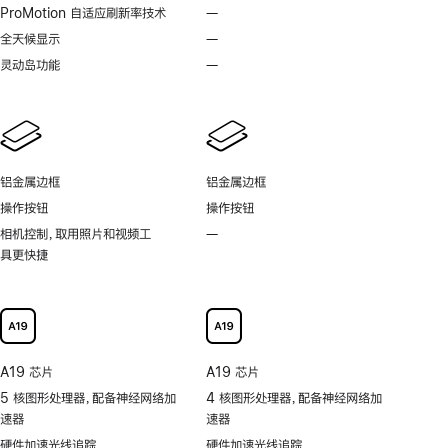
脚
脚
ProMotion 自适应刷新率技术
—
不
注
注
支
全天候显示
—
不
持
支
灵动岛功能
—
不
ProMotion
持
支
自
全
持
适
天
灵
应
候
动
刷
显
岛
新
铝金属边框
铝金属边框
示
功
率
操作按钮
操作按钮
能
技
相机控制，取用照片和视频工
—
不
术
具更快捷
支
持
可
以
更
快
A19 芯片
A19 芯片
捷
5 核图形处理器，配备神经网络加
4 核图形处理器，配备神经网络加
地
速器
速器
取
用
硬件加速光线追踪
硬件加速光线追踪