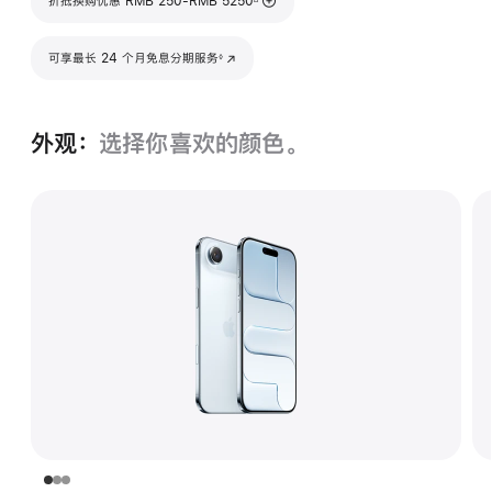
折抵换购优惠 RMB 250-RMB 5250
脚注
可享最长 24 个月免息分期服务
(在新窗口中打开)
◊
外观：
选择你喜欢的颜色。