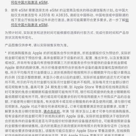
何在中国大陆激活 eSIM
。
脚
9.
使用 eSIM 需要选择支持 eSIM 的运营商及相关的移动通信服务计划。在中国大
注
陆仅支持激活型号 A3518 和 A3635。请前往中国移动、中国电信或中国联通的
线下营业厅核验身份证件并进行激活。激活可能需要符合更多要求。进一步了解
如
何在中国大陆激活 eSIM
。
为预计时间，实际发货和送货时间可能根据你选择的付款方式、完成付款时间和产品存
货状况而有所变化。
产品图像仅供参考，请以实际销售实物为准。
* 折抵换购服务由 Apple 的折抵服务合作伙伴提供。折抵金额报价仅为预估价，实际折
抵金额可能低于预估价值，具体金额取决于设备的状况、配置、推出年份，以及发售国家
或地区。并非所有设备均有资格获得第三方折抵服务合作伙伴提供的设备折抵金额或
Apple 提供的购新优惠。所示价格是使用符合折抵条件设备的最高容量机型换购的价
格。所示平均每月支付金额是以上述折抵换购价格按照所示分期期数平均分配计算得出
的示例 (仅显示整数数额，未显示小数点以后的金额)。实际折抵金额的返还方式可能有
所不同，所示的平均月付金额与实际月付金额可能并不相同。实际每月支付金额以银行
或花呗账单为准。最高可享 24 期免息分期，到 Apple Store 零售店和在线商店购买
时可享受的免息分期期数和最低限额可能有所不同，银行和花呗提供的免息分期期数和
最低限额可能有所不同。银行或花呗可能要求你的可用信用额度大于所购买产品的总金
额，才能使用分期付款服务。有关信用卡或花呗分期服务的申请及使用问题，请与银行或
花呗联系，Apple 对此不做任何承诺和保证。订单可能需要满足特定金额要求，如需了
解更多免息分期付款信息，
请点击此处
。年满 18 周岁及以上者才可参与折抵换购服务。
现有设备的折抵金额可用于折抵购买新的 Apple 设备。实际折抵金额取决于收到的符
合折抵条件的设备情况是否与评估报价时你提供的设备描述相符合。可能需按照新设备
的全额售价缴纳销售税。店内折抵需出示政府颁发并附有照片的有效身份证件 (当地法
律可能会要求存储该信息)。该服务可能仅在部分 Apple Store 零售店提供，在线换购
和店内换购的折抵金额可能有所不同。某些 Apple Store 零售店可 能有不同要求。