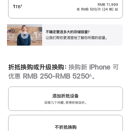
RMB 11,999
1
1
TB
或 RMB 500/月 (24 期) 起
脚
注
不确定要选多大的存储容量？
展
让我们帮你更清楚地了解你所需的容‍量‍。
开
折抵换购或升级换购：
换购新 iPhone 可
优惠 RMB 250-RMB 5250
。
∆
脚
注
添加折抵设备
回答几个问题，获得折抵估价。
不折抵换购