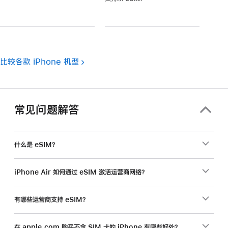
注
脚
注
比较各款 iPhone 机型
常见问题解答
什么是 eSIM？
iPhone Air 如何通过 eSIM 激活运营商网络？
有哪些运营商支持 eSIM？
在 apple.com 购买不含 SIM 卡的 iPhone 有哪些好处？