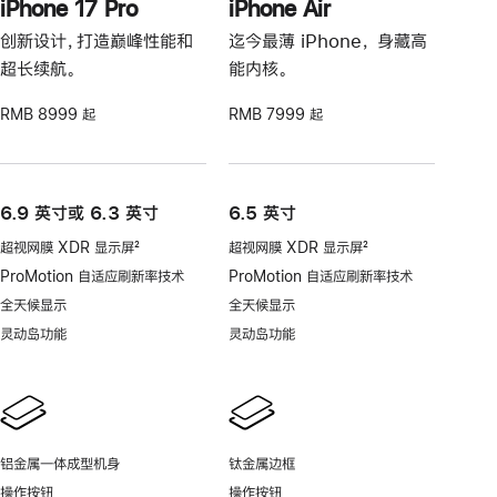
iPhone 17 Pro
iPhone Air
创新设计，打造巅峰性能和
迄今最薄 iPhone， 身藏高
超长续航。
能内核。
RMB 8999 起
RMB 7999 起
6.9 英寸或 6.3 英寸
6.5 英寸
超视网膜 XDR 显示屏
2
超视网膜 XDR 显示屏
2
脚
脚
ProMotion 自适应刷新率技术
ProMotion 自适应刷新率技术
注
注
全天候显示
全天候显示
灵动岛功能
灵动岛功能
铝金属一体成型机身
钛金属边框
操作按钮
操作按钮