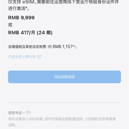
仅支持 eSIM。需要前往运营商线下营业厅核验身份证件并
进行激活
9
。
脚
RMB 9,999
注
或
RMB 417/月 (24 期)
含增值税及其他法定税费
：约 RMB 1,157
。
◊◊
脚
注
可享免息分期付款
(iPhone
Air
512GB
天
添加到购物袋
蓝
色
skyblue
512gb
的
分
期
需要考虑一下？
付
将此设备加入你的收藏，即可先保留全部配置选择，之后随时回来再继续
款
选购。
选