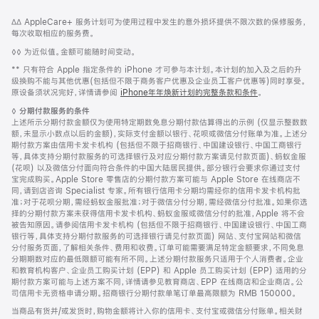
网
脚
脚
∆∆ AppleCare+ 服务计划可为使用过程中发生的意外损坏提供不限次数的保修服务，
注
页
注
每次收取相应的服务费。
页
脚
◊◊ 为近似值。金额可能随时间变动。
脚
注
脚
** 只有符合 Apple 指定条件的 iPhone 才可参与本计划。本计划的加⼊及之后的升
注
级换购不能与其他优惠(包括但不限于商务客户优惠及企业员⼯客户优惠等)同时享受。
原设备须状况完好，详情请参阅
iPhone年年焕新计划的完整条款和条件
。
脚
◊
分期付款服务的条件
注
上述所示分期付款金额仅为使用特定期数免息分期付款估算得出的示例 (仅显示整数数
额，未显示小数点以后的金额)，实际支付金额以银行、花呗或微信分付账单为准。上述分
期付款方案由信用卡发卡机构 (包括但不限于招商银行、中国建设银行、中国工商银行
等，具体支持分期付款服务的可选择银行及对应分期付款方案请见付款页面)、蚂蚁金服
(花呗) 以及微信分付面向符合条件的中国大陆居民提供。部分银行会要求你通过支付
宝完成购买。Apple Store 零售店的分期付款方案可能与 Apple Store 在线商店不
同，请到店咨询 Specialist 专家。所有银行信用卡分期均需经你的信用卡发卡机构批
准；对于花呗分期，需经蚂蚁金服批准；对于微信分付分期，需经微信分付批准。如果你选
择的分期付款方案未获得信用卡发卡机构、蚂蚁金服或微信分付的批准，Apple 将不会
被告知原因。请参阅信用卡发卡机构 (包括但不限于招商银行、中国建设银行、中国工商
银行等，具体支持分期付款服务的可选择银行请见付款页面) 网站、支付宝网站和微信
分付服务页面，了解相关条件、费用和收费。订单可能需要满足特定金额要求，不同免息
分期期数对应的最低限额可能有所不同。上述分期付款服务只适用于个人消费者。企业
和教育机构客户、企业员工购买计划 (EPP) 和 Apple 员工购买计划 (EPP) 适用的分
期付款方案可能与上述方案不同，详情请参见教育商店、EPP 在线商店和企业商店。公
司信用卡无资格申请分期。招商银行分期付款单笔订单最高限额为 RMB 150000。
当商品有货并/或发货时，购物金额将计入你的信用卡、支付宝或微信分付账单。相关财