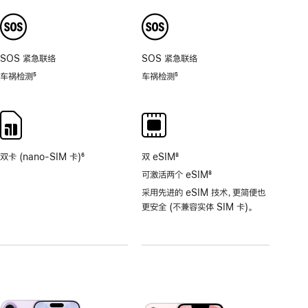
注
注
8
倍。
SOS 紧急联络
SOS 紧急联络
车祸检测
5
车祸检测
5
脚
脚
注
注
双卡 (nano-SIM 卡)
6
双 eSIM
8
脚
脚
可激活两个 eSIM
8
注
注
脚
采用先进的 eSIM 技术，更简便也
注
更安全 (不兼容实体 SIM 卡)。