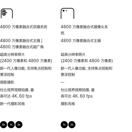
人
频
同
频
物
超
步
通
居
稳
双
话
中
防
拍
人
抖
4800 万像素融合式双摄系统
4800 万像素融合式摄像头系
物
统
居
4800 万像素融合式主摄 |
4800 万像素融合式主摄
中
4800 万像素融合式超广角
超高分辨率照片
超高分辨率照片
(2400 万像素和 4800 万像素)
(2400 万像素和 4800 万像素)
新一代人像功能，支持焦点控制和
新一代人像功能，支持焦点控制和
景深控制
景深控制
微距摄影
—
不
支
杜比视界视频拍摄，最
杜比视界视频拍摄，最
持
高可达 4K，60 fps
高可达 4K，60 fps
微
新一代摄影风格
摄影风格
距
摄
影