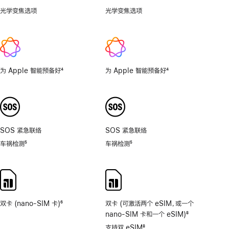
光学变焦选项
.5x、
光学变焦选项
1x、
1x、
2x
2x
为 Apple 智能预备好
4
为 Apple 智能预备好
4
脚
脚
注
注
SOS 紧急联络
SOS 紧急联络
车祸检测
5
车祸检测
5
脚
脚
注
注
双卡 (nano-SIM 卡)
6
双卡 (可激活两个 eSIM，或一个
脚
nano-SIM 卡和一个 eSIM)
8
注
脚
支持双 eSIM
8