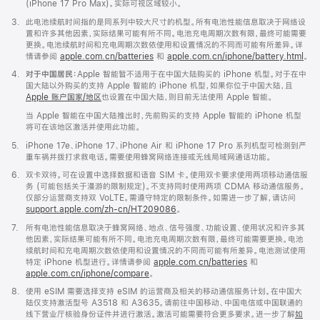
(iPhone 17 Pro Max)。实际可视区域较小。
脚
3.
此电池续航时间指的是同系列中较大尺寸的机型。所有电池性能信息取决于网络设
注
置和许多其他因素，实际结果可能有所不同。电池充电周期次数有限，最终可能需要
更换。电池续航时间和充电周期次数依使用和设置情况的不同而可能有所差异。详
情请参阅
apple.com.cn/batteries
和
apple.com.cn/iphone/battery.html
。
脚
4.
对于中国居民：
Apple 智能暂不适用于在中国大陆购买的 iPhone 机型。对于在中
注
国大陆以外购买的支持 Apple 智能的 iPhone 机型，如果你位于中国大陆，且
Apple 账户国家/地区
也设置在中国大陆，则目前无法使用 Apple 智能。
当 Apple 智能在中国大陆推出时，先前购买的支持 Apple 智能的 iPhone 机型
将可在该地区激活并使用此功能。
脚
5.
iPhone 17e、iPhone 17、iPhone Air 和 iPhone 17 Pro 系列机型可检测到严
注
重车祸并拨打求救电话。需要使用蜂窝网络连接或无线局域网通话功能。
脚
6.
双卡双待。可在设置中选择数据和语音 SIM 卡。使用双卡要求使用两项移动通信服
注
务 (可能包括关于漫游的限制规定)。不支持同时使用两项 CDMA 移动通信服务。
仅部分运营商支持双 VoLTE。需遵守特定的限制条件。如需进一步了解，请访问
support.apple.com/zh-cn/HT209086
。
脚
7.
所有电池性能信息取决于蜂窝网络、地点、信号强度、功能设置、使用状况和许多其
注
他因素，实际结果可能有所不同。电池充电周期次数有限，最终可能需要更换。电池
续航时间和充电周期次数依使用和设置情况的不同而可能有所差异。电池测试使用
特定 iPhone 机型进行。详情请参阅
apple.com.cn/batteries
和
apple.com.cn/iphone/compare
。
脚
8.
使用 eSIM 需要选择支持 eSIM 的运营商及相关的移动通信服务计划。在中国大
注
陆仅支持激活型号 A3518 和 A3635。请前往中国移动、中国电信或中国联通的
线下营业厅核验身份证件并进行激活。激活可能需要符合更多要求。进一步了解
如