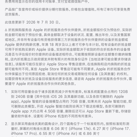
务费用将显示在你的信用卡对账单、支付宝或微信账户中。
产品按广告宣传价或标价提供分期付款服务。价格包含增值税。所有订单均可享受免费
送货服务。
此信息更新于 2026 年 7 月 30 日。
脚
∆ 折抵换购服务由 Apple 的折抵服务合作伙伴提供。折抵金额报价仅为预估价，实际折
注
抵金额可能低于预估价值，具体金额取决于设备的状况、配置、推出年份，以及发售国家
或地区。并非所有设备均有资格获得第三方折抵服务合作伙伴提供的设备折抵金额或
Apple 提供的购新优惠。年满 18 周岁及以上者才可参与本计划。现有设备的折抵金额
可用于折抵购买新的 Apple 设备。实际折抵金额取决于收到的符合折抵条件的设备情
况是否与评估报价时你提供的设备描述相符合。可能需按照新设备的全额售价缴纳销售
税。店内折抵需出示政府颁发并附有照片的有效身份证件 (当地法律可能会要求存储该
信息)。该服务可能仅在部分 Apple Store 零售店提供，在线换购和店内换购的折抵金
额可能有所不同。某些 Apple Store 零售店可能有不同要求。Apple 的折抵服务合作
伙伴保留出于任何原因拒绝、取消任何折抵交易或限制任何设备 (及其数量) 的权利。
如需获得有关折抵及设备回收服务的更多信息，请咨询 Apple 的折抵服务合作伙伴。需
要遵守 Apple 的折抵服务合作伙伴的其他条款。
脚
1.
实际可用容量会由于诸多因素而减少并有所差异。标准系统配置会占用约 12GB
注
到 24GB 容量 (其中包括 iOS 26 及其最新功能，以及各款可删除的 Apple
app)。Apple 智能的设备端模型占用约 7GB 容量，如果关闭 Apple 智能功能，即
可删除此类模型。开启 Apple 智能功能则会再次下载这些模型。各款可删除的
Apple app 大约占用 4.5GB 容量，删除后还可从 App Store 重新下载。存储容
量依软件版本、设置和 iPhone 机型的不同而有所差异。
脚
2.
显示屏采用曲线优美的圆角设计，四个圆角位于一个标准矩形内。按照标准矩形测
注
量时，屏幕的对角线长度是 6.06 英寸 (iPhone 17e)、6.27 英寸 (iPhone 17、
iPhone 17 Pro)、6.55 英寸 (iPhone Air) 或 6.86 英寸