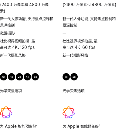
(2400 万像素和 4800 万像
(2400 万像素和 4800 万像素)
素)
新一代人像功能，支持焦点控制和
新一代人像功能，支持焦点控制和
景深控制
景深控制
微距摄影
—
不
支
杜比视界视频拍摄，最
杜比视界视频拍摄，最
持
高可达 4K，120 fps
高可达 4K，60 fps
微
新一代摄影风格
新一代摄影风格
距
摄
影
光学变焦选项
0.5
光学变焦选项
1x、
倍，
2x
1
倍，
2
倍，
为 Apple 智能预备好
4
为 Apple 智能预备好
4
4
脚
脚
倍，