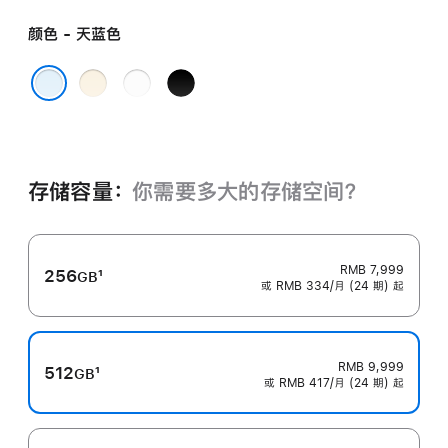
颜色 - 天蓝色
浅
云
深
金
白
空
天蓝色
色
色
黑
色
存储容量：
你需要多大的存储空⁠间？
RMB 7,999
256
1
GB
或 RMB 334/月 (24 期) 起
脚
注
RMB 9,999
512
1
GB
或 RMB 417/月 (24 期) 起
脚
注