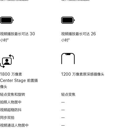
照
片
和
视
频
视频播放最长可达 30
视频播放最长可达 26
工
小时
7
小时
7
具
脚
脚
的
注
注
相
机
控
制。
1800 万像素
1200 万像素原深感摄像头
Center Stage 前置摄
像头
轻点变焦和旋转
轻点变焦
拍照人物居中
—
不
支
视频超稳防抖
—
不
持
支
同步双拍
—
不
拍
持
支
视频通话人物居中
—
无
照
视
持
视