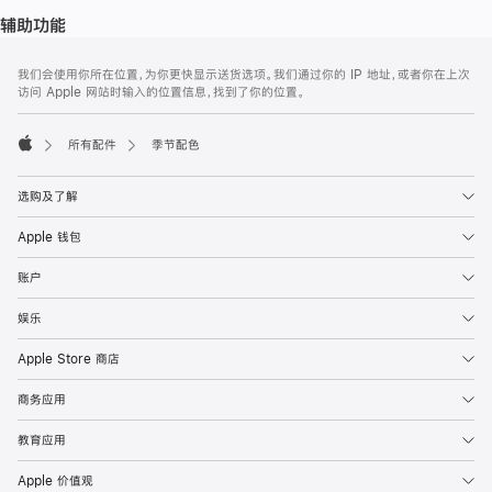
辅助功能
网
脚
我们会使用你所在位置，为你更快显示送货选项。我们通过你的 IP 地址，或者你在上次
注
页
访问 Apple 网站时输入的位置信息，找到了你的位置。
页
脚
所有配件
季节配色
Apple
选购及了解
Apple 钱包
账户
娱乐
Apple Store 商店
商务应用
教育应用
Apple 价值观