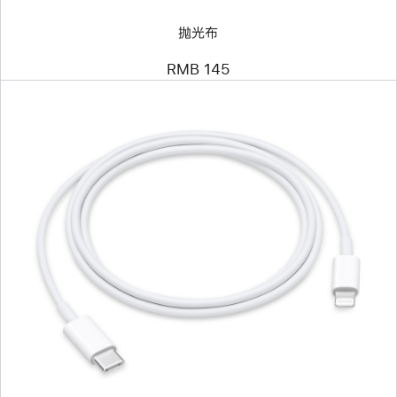
抛光布
RMB 145
上
一
个
图
像
-
USB-
C
转
闪
电