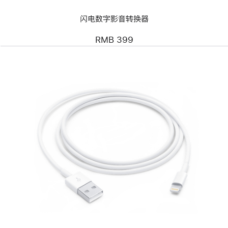
转
换
闪电数字影音转换器
器
RMB 399
上
一
个
图
像
-
闪
电
转
USB
连