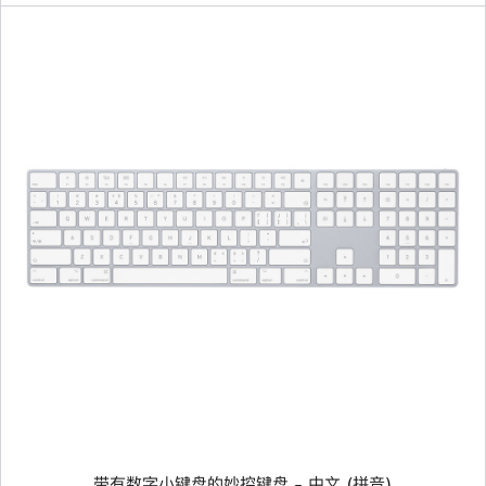
面
上
一
个
图
像
-
带
有
数
字
小
键
盘
的
妙
带有数字小键盘的妙控键盘 - 中文 (拼音)
控