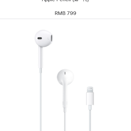
RMB 799
上
一
个
图
像
-
EarPods
(闪
电
接
头)