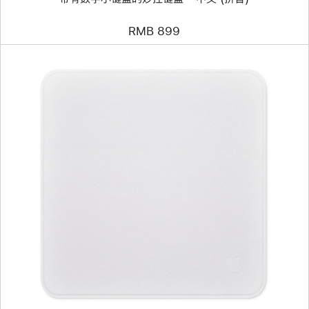
键
盘 -
RMB 899
中
文
(拼
音)
上
一
个
图
像
-
抛
光
布