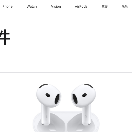
iPhone
Watch
Vision
AirPods
家居
娱乐
件