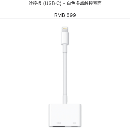
妙控板 (USB‑C) - 白色多点触控表面
控
表
面
RMB 899
上
一
个
图
像
-
闪
电
数
字
影
音