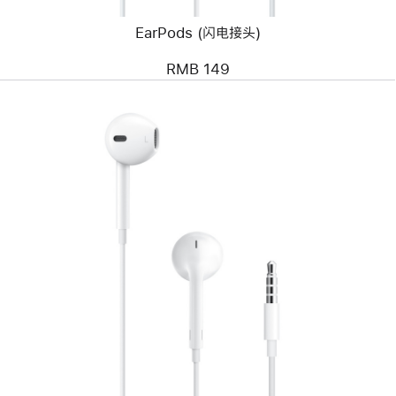
EarPods (闪电接头)
RMB 149
上
一
个
图
像
-
EarPods
(3.5
毫
米
耳