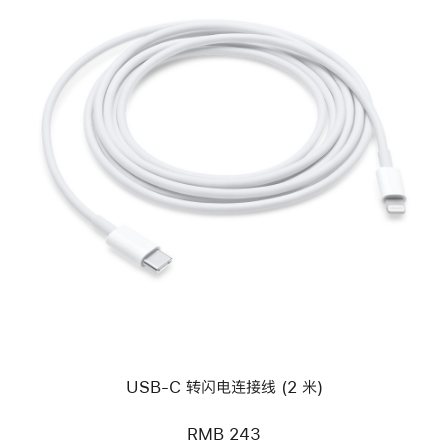
上
一
个
图
像
-
USB-
C
转
闪
电
连
接
线
(2 米)
USB-C 转闪电连接线 (2 米)
RMB 243