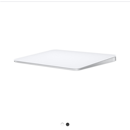
上
一
个
图
像
-
妙
控
板
(USB‑C)
-
白
色
多
点
触