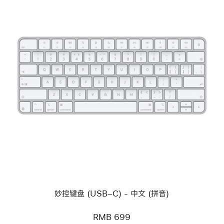
上
一
个
图
像
-
妙
控
键
盘
(USB
–
C)
-
中
妙控键盘 (USB–C) - 中文 (拼音)
文
(拼
音)
RMB 699