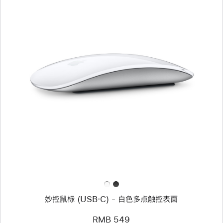
上
一
个
图
像
-
妙
控
鼠
标
(USB‑C)
-
白
色
多
点
妙控鼠标 (USB‑C) - 白色多点触控表面
触
控
表
RMB 549