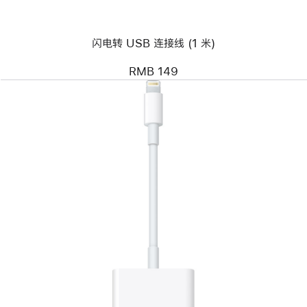
接
线
(1
闪电转 USB 连接线 (1 米)
米)
RMB 149
上
一
个
图
像
-
闪
电
转