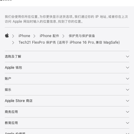
网
脚
我们会使用你所在位置，为你更快显示送货选项。我们通过你的 IP 地址，或者你在上次
注
页
访问 Apple 网站时输入的位置信息，找到了你的位置。
页
脚
iPhone
iPhone 配件
保护壳与保护装备
Apple
Tech21 FlexPro 保护壳 (适用于 iPhone 16 Pro，兼容 MagSafe)
选购及了解
Apple 钱包
账户
娱乐
Apple Store 商店
商务应用
教育应用
Apple 价值观