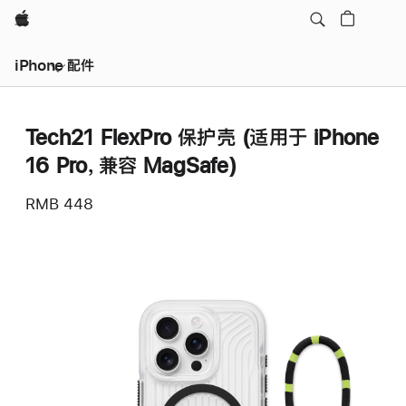
Apple
iPhone 配件
Tech21 FlexPro 保护壳 (适用于 iPhone
16 Pro，兼容 MagSafe)
RMB 448