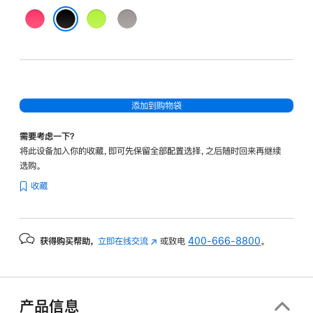
粉
绿
浅
色
色
褐
黑色
色
添加到购物袋
需要考虑一下？
将此设备加入你的收藏，即可先保留全部配置选择，之后随时回来再继续
选购。
收藏
获得购买帮助，
立即在线交流
(在
或致电
400-666-8800
。
新
窗
口
中
产品信息