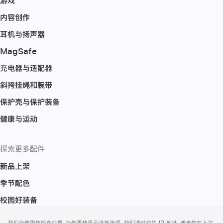
游戏
内容创作
耳机与扬声器
MagSafe
充电器与适配器
斜挎挂绳和腕带
保护壳与保护装备
健康与运动
探索更多配件
新品上架
季节配色
校园好装备
网
脚
我们会使用你所在位置，为你更快显示送货选项。我们通过你的 IP 地址，或者你在上次