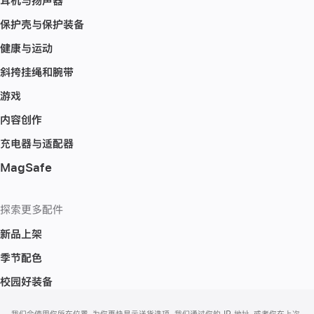
耳机与扬声器
保护壳与保护装备
健康与运动
斜挎挂绳和腕带
游戏
内容创作
充电器与适配器
MagSafe
探索更多配件
新品上架
季节配色
校园好装备
网
脚
我们会使用你所在位置，为你更快显示送货选项。我们通过你的 IP 地址，或者你在上次